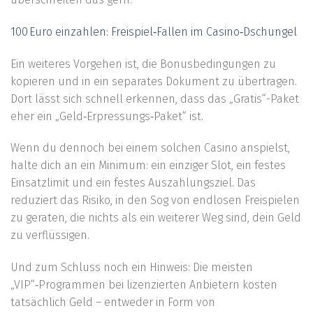
100 Euro einzahlen: Freispiel‑Fallen im Casino‑Dschungel
Ein weiteres Vorgehen ist, die Bonusbedingungen zu
kopieren und in ein separates Dokument zu übertragen.
Dort lässt sich schnell erkennen, dass das „Gratis“-Paket
eher ein „Geld‑Erpressungs‑Paket“ ist.
Wenn du dennoch bei einem solchen Casino anspielst,
halte dich an ein Minimum: ein einziger Slot, ein festes
Einsatzlimit und ein festes Auszahlungsziel. Das
reduziert das Risiko, in den Sog von endlosen Freispielen
zu geraten, die nichts als ein weiterer Weg sind, dein Geld
zu verflüssigen.
Und zum Schluss noch ein Hinweis: Die meisten
„VIP“‑Programmen bei lizenzierten Anbietern kosten
tatsächlich Geld – entweder in Form von