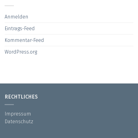
Anmelden
Eintrags-Feed
Kommentar-Feed
WordPress.org
RECHTLICHES
Impressum
Datenschutz