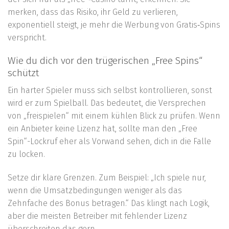
merken, dass das Risiko, ihr Geld zu verlieren,
exponentiell steigt, je mehr die Werbung von Gratis‑Spins
verspricht.
Wie du dich vor den trügerischen „Free Spins“
schützt
Ein harter Spieler muss sich selbst kontrollieren, sonst
wird er zum Spielball. Das bedeutet, die Versprechen
von „freispielen“ mit einem kühlen Blick zu prüfen. Wenn
ein Anbieter keine Lizenz hat, sollte man den „Free
Spin“-Lockruf eher als Vorwand sehen, dich in die Falle
zu locken.
Setze dir klare Grenzen. Zum Beispiel: „Ich spiele nur,
wenn die Umsatzbedingungen weniger als das
Zehnfache des Bonus betragen.“ Das klingt nach Logik,
aber die meisten Betreiber mit fehlender Lizenz
überschreiten das gern.