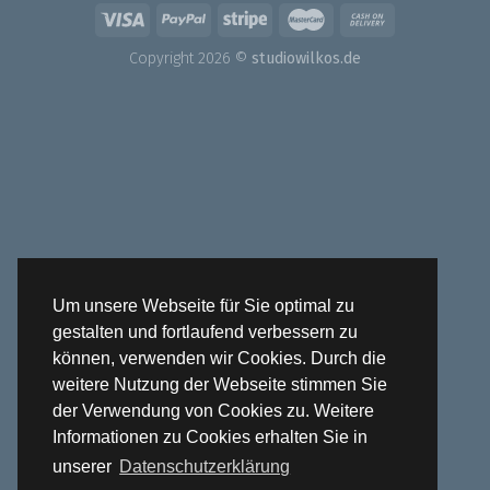
Copyright 2026 ©
studiowilkos.de
Um unsere Webseite für Sie optimal zu
gestalten und fortlaufend verbessern zu
können, verwenden wir Cookies. Durch die
weitere Nutzung der Webseite stimmen Sie
der Verwendung von Cookies zu. Weitere
Informationen zu Cookies erhalten Sie in
unserer
Datenschutzerklärung