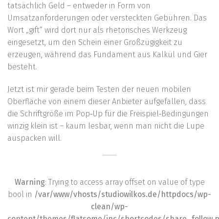
tatsächlich Geld – entweder in Form von
Umsatzanforderungen oder versteckten Gebühren. Das
Wort „gift“ wird dort nur als rhetorisches Werkzeug
eingesetzt, um den Schein einer Großzügigkeit zu
erzeugen, während das Fundament aus Kalkül und Gier
besteht.
Jetzt ist mir gerade beim Testen der neuen mobilen
Oberfläche von einem dieser Anbieter aufgefallen, dass
die Schriftgröße im Pop‑Up für die Freispiel‑Bedingungen
winzig klein ist – kaum lesbar, wenn man nicht die Lupe
auspacken will.
Warning
: Trying to access array offset on value of type
bool in
/var/www/vhosts/studiowilkos.de/httpdocs/wp-
clean/wp-
content/themes/flatsome/inc/shortcodes/share_follow.