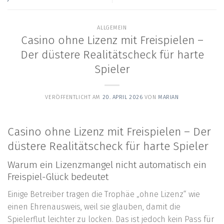
ALLGEMEIN
Casino ohne Lizenz mit Freispielen –
Der düstere Realitätscheck für harte
Spieler
VERÖFFENTLICHT AM
20. APRIL 2026
VON
MARIAN
Casino ohne Lizenz mit Freispielen – Der
düstere Realitätscheck für harte Spieler
Warum ein Lizenzmangel nicht automatisch ein
Freispiel-Glück bedeutet
Einige Betreiber tragen die Trophäe „ohne Lizenz“ wie
einen Ehrenausweis, weil sie glauben, damit die
Spielerflut leichter zu locken. Das ist jedoch kein Pass für