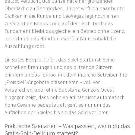
Bet365 versucht, das Ganze mit einer glänzenden
Oberfläche zu überdecken. Unibet wirft ein paar bunte
Grafiken in die Runde und LeoVegas legt noch einen
zusätzlichen Bonus‑Code auf den Tisch. Doch das
Fundament bleibt das gleiche: ein Betrieb ohne Lizenz,
der schnell das Handtuch werfen kann, sobald die
Auszahlung droht.
Ein gutes Beispiel liefert das Spiel Starburst. Seine
schnellen Drehungen und das blitzende Glitzern
erinnern an das Tempo, mit dem manche Betreiber ihre
„Freispiel“-Angebote präsentieren – voll von
Versprechen, aber ohne Substanz. Gonzo’s Quest
hingegen zeigt, dass hohe Volatilität nicht automatisch
hohe Gewinne bedeutet; oft geht es nur um das
Aufziehen der Spieler, bis sie das Geld verlieren.
Praktische Szenarien – Was passiert, wenn du das
Gratis‑Spin‑Delirium startest?