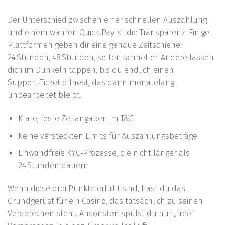
Der Unterschied zwischen einer schnellen Auszahlung
und einem wahren Quick‑Pay ist die Transparenz. Einige
Plattformen geben dir eine genaue Zeitschiene:
24 Stunden, 48 Stunden, selten schneller. Andere lassen
dich im Dunkeln tappen, bis du endlich einen
Support‑Ticket öffnest, das dann monatelang
unbearbeitet bleibt.
Klare, feste Zeitangaben im T&C
Keine versteckten Limits für Auszahlungsbeträge
Einwandfreie KYC‑Prozesse, die nicht länger als
24 Stunden dauern
Wenn diese drei Punkte erfüllt sind, hast du das
Grundgerüst für ein Casino, das tatsächlich zu seinen
Versprechen steht. Ansonsten spülst du nur „free“