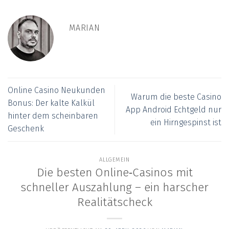
MARIAN
Online Casino Neukunden
Warum die beste Casino
Bonus: Der kalte Kalkül
App Android Echtgeld nur
hinter dem scheinbaren
ein Hirngespinst ist
Geschenk
ALLGEMEIN
Die besten Online‑Casinos mit
schneller Auszahlung – ein harscher
Realitätscheck