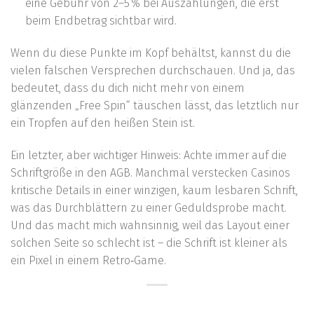
eine Gebühr von 2–5 % bei Auszahlungen, die erst
beim Endbetrag sichtbar wird.
Wenn du diese Punkte im Kopf behältst, kannst du die
vielen falschen Versprechen durchschauen. Und ja, das
bedeutet, dass du dich nicht mehr von einem
glänzenden „Free Spin“ täuschen lässt, das letztlich nur
ein Tropfen auf den heißen Stein ist.
Ein letzter, aber wichtiger Hinweis: Achte immer auf die
Schriftgröße in den AGB. Manchmal verstecken Casinos
kritische Details in einer winzigen, kaum lesbaren Schrift,
was das Durchblättern zu einer Geduldsprobe macht.
Und das macht mich wahnsinnig, weil das Layout einer
solchen Seite so schlecht ist – die Schrift ist kleiner als
ein Pixel in einem Retro‑Game.