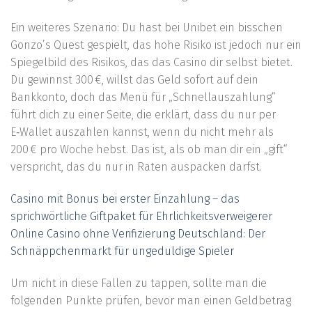
Ein weiteres Szenario: Du hast bei Unibet ein bisschen
Gonzo’s Quest gespielt, das hohe Risiko ist jedoch nur ein
Spiegelbild des Risikos, das das Casino dir selbst bietet.
Du gewinnst 300 €, willst das Geld sofort auf dein
Bankkonto, doch das Menü für „Schnellauszahlung“
führt dich zu einer Seite, die erklärt, dass du nur per
E‑Wallet auszahlen kannst, wenn du nicht mehr als
200 € pro Woche hebst. Das ist, als ob man dir ein „gift“
verspricht, das du nur in Raten auspacken darfst.
Casino mit Bonus bei erster Einzahlung – das
sprichwörtliche Giftpaket für Ehrlichkeitsverweigerer
Online Casino ohne Verifizierung Deutschland: Der
Schnäppchenmarkt für ungeduldige Spieler
Um nicht in diese Fallen zu tappen, sollte man die
folgenden Punkte prüfen, bevor man einen Geldbetrag