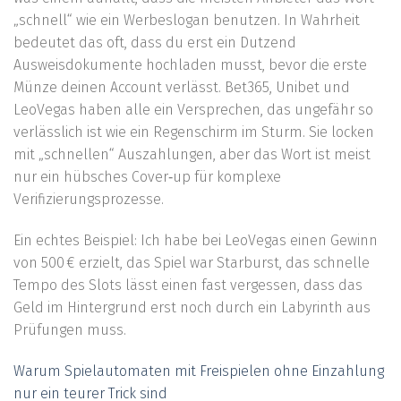
„schnell“ wie ein Werbeslogan benutzen. In Wahrheit
bedeutet das oft, dass du erst ein Dutzend
Ausweisdokumente hochladen musst, bevor die erste
Münze deinen Account verlässt. Bet365, Unibet und
LeoVegas haben alle ein Versprechen, das ungefähr so
verlässlich ist wie ein Regenschirm im Sturm. Sie locken
mit „schnellen“ Auszahlungen, aber das Wort ist meist
nur ein hübsches Cover‑up für komplexe
Verifizierungsprozesse.
Ein echtes Beispiel: Ich habe bei LeoVegas einen Gewinn
von 500 € erzielt, das Spiel war Starburst, das schnelle
Tempo des Slots lässt einen fast vergessen, dass das
Geld im Hintergrund erst noch durch ein Labyrinth aus
Prüfungen muss.
Warum Spielautomaten mit Freispielen ohne Einzahlung
nur ein teurer Trick sind