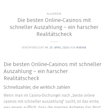
content
ALLGEMEIN
Die besten Online‑Casinos mit
schneller Auszahlung – ein harscher
Realitätscheck
VERÖFFENTLICHT AM
20. APRIL 2026
VON
MARIAN
Die besten Online‑Casinos mit schneller
Auszahlung – ein harscher
Realitätscheck
Schnellzahler, die wirklich zahlen
Wenn man im Casino‑Dschungel nach „beste online
casinos mit schneller auszahlung“ sucht, ist das erste,
was einem auffällt, dass die meisten Anbieter das Wort