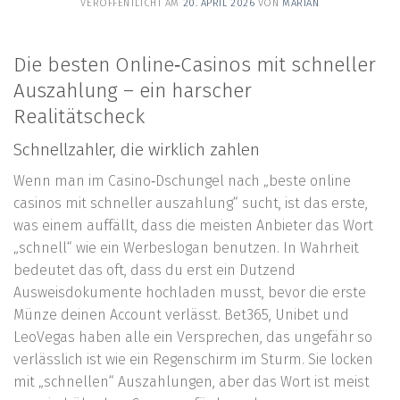
VERÖFFENTLICHT AM
20. APRIL 2026
VON
MARIAN
Die besten Online‑Casinos mit schneller
Auszahlung – ein harscher
Realitätscheck
Schnellzahler, die wirklich zahlen
Wenn man im Casino‑Dschungel nach „beste online
casinos mit schneller auszahlung“ sucht, ist das erste,
was einem auffällt, dass die meisten Anbieter das Wort
„schnell“ wie ein Werbeslogan benutzen. In Wahrheit
bedeutet das oft, dass du erst ein Dutzend
Ausweisdokumente hochladen musst, bevor die erste
Münze deinen Account verlässt. Bet365, Unibet und
LeoVegas haben alle ein Versprechen, das ungefähr so
verlässlich ist wie ein Regenschirm im Sturm. Sie locken
mit „schnellen“ Auszahlungen, aber das Wort ist meist