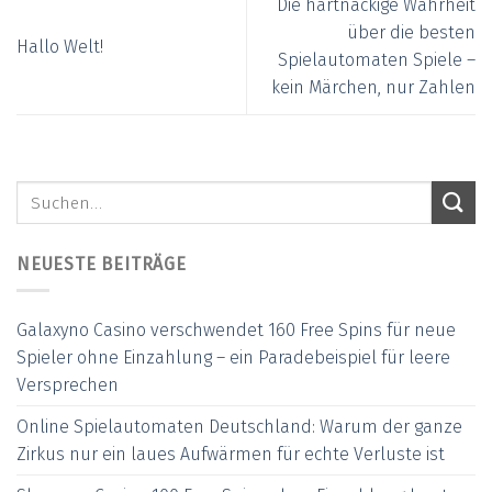
Die hartnäckige Wahrheit
über die besten
Hallo Welt!
Spielautomaten Spiele –
kein Märchen, nur Zahlen
NEUESTE BEITRÄGE
Galaxyno Casino verschwendet 160 Free Spins für neue
Spieler ohne Einzahlung – ein Paradebeispiel für leere
Versprechen
Online Spielautomaten Deutschland: Warum der ganze
Zirkus nur ein laues Aufwärmen für echte Verluste ist