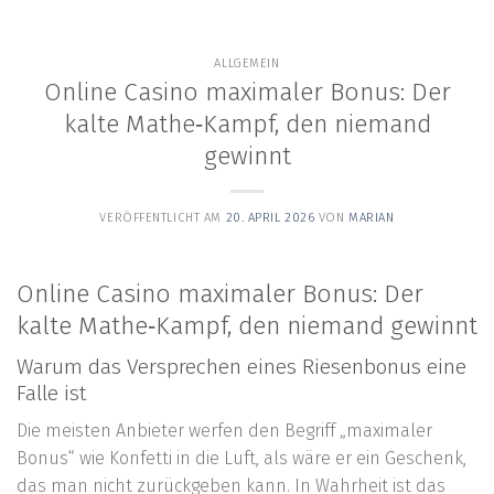
content
ALLGEMEIN
Online Casino maximaler Bonus: Der
kalte Mathe‑Kampf, den niemand
gewinnt
VERÖFFENTLICHT AM
20. APRIL 2026
VON
MARIAN
Online Casino maximaler Bonus: Der
kalte Mathe‑Kampf, den niemand gewinnt
Warum das Versprechen eines Riesenbonus eine
Falle ist
Die meisten Anbieter werfen den Begriff „maximaler
Bonus“ wie Konfetti in die Luft, als wäre er ein Geschenk,
das man nicht zurückgeben kann. In Wahrheit ist das