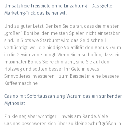
Umsatzfreie Freispiele ohne Einzahlung – Das grelle
Marketing‑Trick, das keiner will
Und zu guter Letzt: Denken Sie daran, dass die meisten
„großen“ Boni bei den meisten Spielen nicht einsetzbar
sind. In Slots wie Starburst wird das Geld schnell
verflüchtigt, weil die niedrige Volatilität den Bonus kaum
in die Gewinnzone bringt. Wenn Sie also hoffen, dass ein
maximaler Bonus Sie reich macht, sind Sie auf dem
Holzweg und sollten besser Ihr Geld in etwas
Sinnvolleres investieren – zum Beispiel in eine bessere
Kaffeemaschine.
Casino mit Sofortauszahlung: Warum das ein stinkender
Mythos ist
Ein kleiner, aber wichtiger Hinweis am Rande: Viele
Casinos beschweren sich über zu kleine Schriftgrößen in