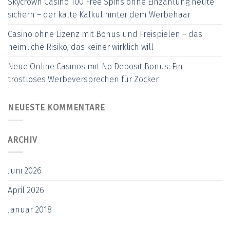
Skycrown Casino 100 Free Spins ohne Einzahlung heute
sichern – der kalte Kalkül hinter dem Werbehaar
Casino ohne Lizenz mit Bonus und Freispielen – das
heimliche Risiko, das keiner wirklich will
Neue Online Casinos mit No Deposit Bonus: Ein
trostloses Werbeversprechen für Zocker
NEUESTE KOMMENTARE
ARCHIV
Juni 2026
April 2026
Januar 2018