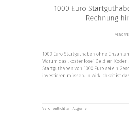
1000 Euro Startguthab
Rechnung hi
VERÖFFE
1000 Euro Startguthaben ohne Einzahlun
Warum das „kostenlose“ Geld ein Köder ist
Startguthaben von 1000 Euro sei ein Gesc
investieren müssen. In Wirklichkeit ist das
Veröffentlicht am Allgemein