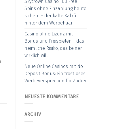
Skycrown Casino 100 Free
Spins ohne Einzahlung heute
sichern – der kalte Kalkül
hinter dem Werbehaar
Casino ohne Lizenz mit
Bonus und Freispielen – das
heimliche Risiko, das keiner
wirklich will
n
Neue Online Casinos mit No
Deposit Bonus: Ein trostloses
Werbeversprechen für Zocker
NEUESTE KOMMENTARE
ARCHIV