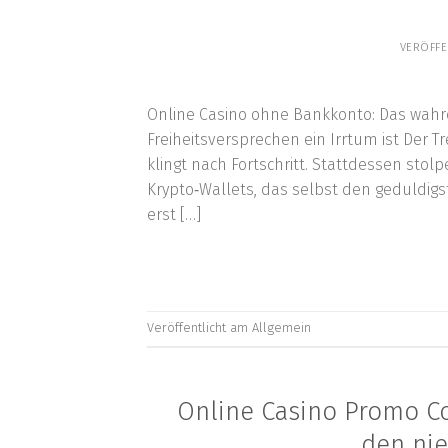
VERÖFFE
Online Casino ohne Bankkonto: Das wahr
Freiheitsversprechen ein Irrtum ist Der T
klingt nach Fortschritt. Stattdessen sto
Krypto‑Wallets, das selbst den geduldigst
erst […]
Veröffentlicht am Allgemein
Online Casino Promo Co
den nie