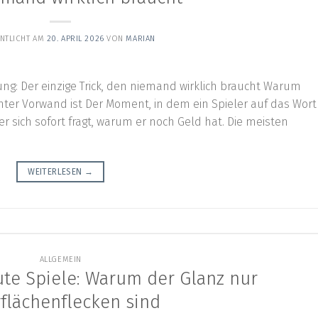
NTLICHT AM
20. APRIL 2026
VON
MARIAN
g: Der einzige Trick, den niemand wirklich braucht Warum
hter Vorwand ist Der Moment, in dem ein Spieler auf das Wort
 er sich sofort fragt, warum er noch Geld hat. Die meisten
WEITERLESEN
→
ALLGEMEIN
ute Spiele: Warum der Glanz nur
flächenflecken sind