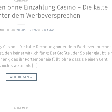
ALLGEMEIN
en ohne Einzahlung Casino – Die kalte
nter dem Werbeversprechen
NTLICHT AM
20. APRIL 2026
VON
MARIAN
g Casino – Die kalte Rechnung hinter dem Werbeversprechen
, den keiner wirklich fängt Der Großteil der Spieler glaubt, ei
henk, das ihr Portemonnaie füllt, ohne dass sie einen Cent
 nichts weiter als […]
WEITERLESEN
→
ALLGEMEIN