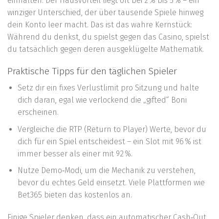
einhalten. Der Hausvorteil liegt oft bei 2 % bis 5 % – ein
winziger Unterschied, der über tausende Spiele hinweg
dein Konto leer macht. Das ist das wahre Kernstück:
Während du denkst, du spielst gegen das Casino, spielst
du tatsächlich gegen deren ausgeklügelte Mathematik.
Praktische Tipps für den täglichen Spieler
Setz dir ein fixes Verlustlimit pro Sitzung und halte
dich daran, egal wie verlockend die „gifted“ Boni
erscheinen.
Vergleiche die RTP (Return to Player) Werte, bevor du
dich für ein Spiel entscheidest – ein Slot mit 96 % ist
immer besser als einer mit 92 %.
Nutze Demo‑Modi, um die Mechanik zu verstehen,
bevor du echtes Geld einsetzt. Viele Plattformen wie
Bet365 bieten das kostenlos an.
Einige Spieler denken, dass ein automatischer Cash‑Out