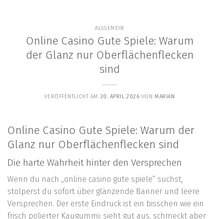
content
ALLGEMEIN
Online Casino Gute Spiele: Warum
der Glanz nur Oberflächenflecken
sind
VERÖFFENTLICHT AM
20. APRIL 2026
VON
MARIAN
Online Casino Gute Spiele: Warum der
Glanz nur Oberflächenflecken sind
Die harte Wahrheit hinter den Versprechen
Wenn du nach „online casino gute spiele“ suchst,
stolperst du sofort über glänzende Banner und leere
Versprechen. Der erste Eindruck ist ein bisschen wie ein
frisch polierter Kaugummi: sieht gut aus, schmeckt aber