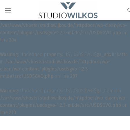
Warning
: Undefined property:
US\USDSGVO::$ga_trackoutboundlinks in
/var/www/vhosts/studiowilkos.de/httpdocs/wp-clean/wp-
content/plugins/usdsgvo-1.2.3-mf.de/src/USDSGVO.php
on
line
204
Warning
: Undefined property: US\USDSGVO::$ga_advlinkattr
in
/var/www/vhosts/studiowilkos.de/httpdocs/wp-
clean/wp-content/plugins/usdsgvo-1.2.3-
mf.de/src/USDSGVO.php
on line
207
Warning
: Undefined property: US\USDSGVO::$ga_demo in
/var/www/vhosts/studiowilkos.de/httpdocs/wp-clean/wp-
content/plugins/usdsgvo-1.2.3-mf.de/src/USDSGVO.php
on
line
210
Skip
to