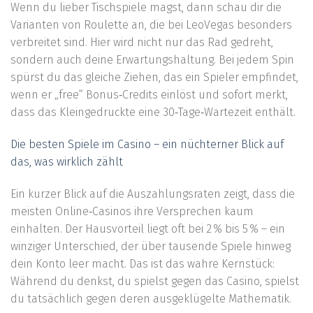
Wenn du lieber Tischspiele magst, dann schau dir die
Varianten von Roulette an, die bei LeoVegas besonders
verbreitet sind. Hier wird nicht nur das Rad gedreht,
sondern auch deine Erwartungshaltung. Bei jedem Spin
spürst du das gleiche Ziehen, das ein Spieler empfindet,
wenn er „free“ Bonus‑Credits einlöst und sofort merkt,
dass das Kleingedruckte eine 30‑Tage‑Wartezeit enthält.
Die besten Spiele im Casino – ein nüchterner Blick auf
das, was wirklich zählt
Ein kurzer Blick auf die Auszahlungsraten zeigt, dass die
meisten Online‑Casinos ihre Versprechen kaum
einhalten. Der Hausvorteil liegt oft bei 2 % bis 5 % – ein
winziger Unterschied, der über tausende Spiele hinweg
dein Konto leer macht. Das ist das wahre Kernstück:
Während du denkst, du spielst gegen das Casino, spielst
du tatsächlich gegen deren ausgeklügelte Mathematik.