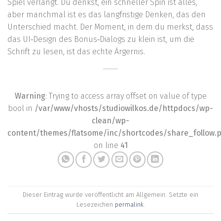
Spiel verlangt. Du denkst, ein schneller Spin ist alles,
aber manchmal ist es das langfristige Denken, das den
Unterschied macht. Der Moment, in dem du merkst, dass
das UI‑Design des Bonus‑Dialogs zu klein ist, um die
Schrift zu lesen, ist das echte Ärgernis.
Warning
: Trying to access array offset on value of type
bool in
/var/www/vhosts/studiowilkos.de/httpdocs/wp-
clean/wp-
content/themes/flatsome/inc/shortcodes/share_follow.
on line
41
Dieser Eintrag wurde veröffentlicht am Allgemein. Setzte ein
Lesezeichen
permalink
.