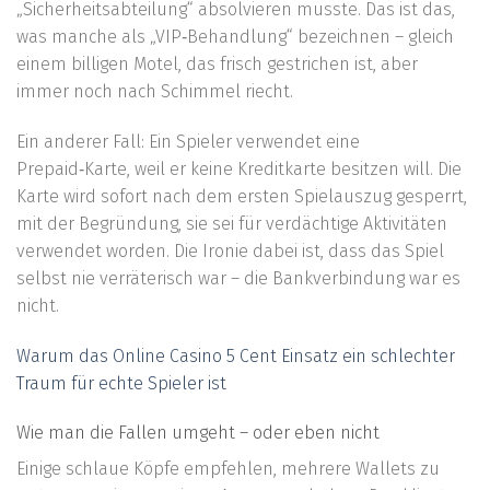
„Sicherheitsabteilung“ absolvieren musste. Das ist das,
was manche als „VIP‑Behandlung“ bezeichnen – gleich
einem billigen Motel, das frisch gestrichen ist, aber
immer noch nach Schimmel riecht.
Ein anderer Fall: Ein Spieler verwendet eine
Prepaid‑Karte, weil er keine Kreditkarte besitzen will. Die
Karte wird sofort nach dem ersten Spielauszug gesperrt,
mit der Begründung, sie sei für verdächtige Aktivitäten
verwendet worden. Die Ironie dabei ist, dass das Spiel
selbst nie verräterisch war – die Bankverbindung war es
nicht.
Warum das Online Casino 5 Cent Einsatz ein schlechter
Traum für echte Spieler ist
Wie man die Fallen umgeht – oder eben nicht
Einige schlaue Köpfe empfehlen, mehrere Wallets zu