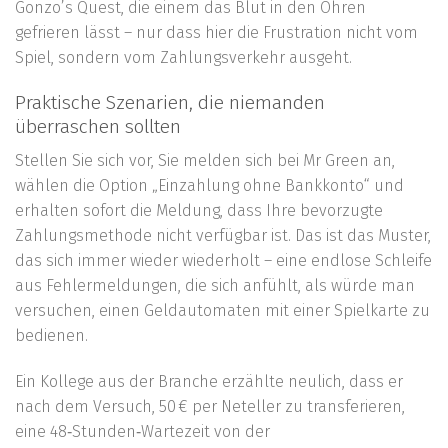
Gonzo’s Quest, die einem das Blut in den Ohren
gefrieren lässt – nur dass hier die Frustration nicht vom
Spiel, sondern vom Zahlungsverkehr ausgeht.
Praktische Szenarien, die niemanden
überraschen sollten
Stellen Sie sich vor, Sie melden sich bei Mr Green an,
wählen die Option „Einzahlung ohne Bankkonto“ und
erhalten sofort die Meldung, dass Ihre bevorzugte
Zahlungsmethode nicht verfügbar ist. Das ist das Muster,
das sich immer wieder wiederholt – eine endlose Schleife
aus Fehlermeldungen, die sich anfühlt, als würde man
versuchen, einen Geldautomaten mit einer Spielkarte zu
bedienen.
Ein Kollege aus der Branche erzählte neulich, dass er
nach dem Versuch, 50 € per Neteller zu transferieren,
eine 48‑Stunden‑Wartezeit von der