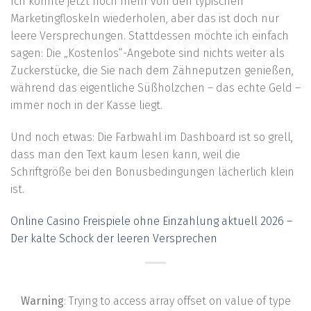
Ich könnte jetzt noch mehr von den typischen
Marketingfloskeln wiederholen, aber das ist doch nur
leere Versprechungen. Stattdessen möchte ich einfach
sagen: Die „Kostenlos“-Angebote sind nichts weiter als
Zuckerstücke, die Sie nach dem Zähneputzen genießen,
während das eigentliche Süßholzchen – das echte Geld –
immer noch in der Kasse liegt.
Und noch etwas: Die Farbwahl im Dashboard ist so grell,
dass man den Text kaum lesen kann, weil die
Schriftgröße bei den Bonusbedingungen lächerlich klein
ist.
Online Casino Freispiele ohne Einzahlung aktuell 2026 –
Der kalte Schock der leeren Versprechen
Warning
: Trying to access array offset on value of type