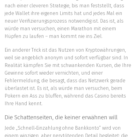
nach einer cleveren Strategie, bis man feststellt, dass
jede Wallet ihre eigenen Limits hat und jedes Mal ein
neuer Verifizierungsprozess notwendig ist. Das ist, als
würde man versuchen, einen Marathon mit einem
Hüpfen zu laufen – man kommt nie ins Ziel.
Ein anderer Trick ist das Nutzen von Kryptowährungen,
weil sie angeblich anonym und sofort verfügbar sind. In
Realität kämpfen Sie mit schwankenden Kursen, die Ihre
Gewinne sofort wieder vernichten, und einer
Fehlermeldung, die besagt, dass das Netzwerk gerade
überlastet ist. Es ist, als würde man versuchen, beim
Pokern ein Ass zu bluffen, während das Casino bereits
Ihre Hand kennt.
Die Schattenseiten, die keiner erwähnen will
Jede „Schnell‑Einzahlung ohne Bankkonto“ wird von
einem winzigen, aber nervtötenden Detail begleitet: die