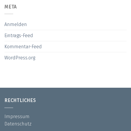
META
Anmelden
Eintrags-Feed
Kommentar-Feed
WordPress.org
RECHTLICHES
Impressum
Datenschutz