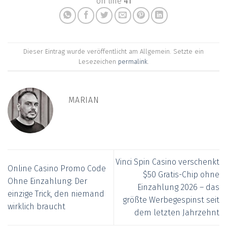
on line
41
Dieser Eintrag wurde veröffentlicht am Allgemein. Setzte ein
Lesezeichen
permalink
.
MARIAN
Vinci Spin Casino verschenkt
Online Casino Promo Code
$50 Gratis-Chip ohne
Ohne Einzahlung: Der
Einzahlung 2026 – das
einzige Trick, den niemand
größte Werbegespinst seit
wirklich braucht
dem letzten Jahrzehnt