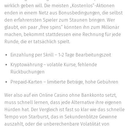
wirklich geben will. Die meisten „Kostenlos“-Aktionen
enden in einem Netz aus Bonusbedingungen, die selbst
den erfahrensten Spieler zum Staunen bringen. Wer
glaubt, ein paar „free spins“ könnten ihn zum Millionär
machen, bekommt stattdessen eine Rechnung für jede
Runde, die er tatsächlich spielt.
Einzahlung per Skrill – 1‑2 Tage Bearbeitungszeit
Kryptowährung – volatile Kurse, fehlende
Rückbuchungen
Prepaid‑Karten – limitierte Beträge, hohe Gebühren
Wer also auf ein Online Casino ohne Bankkonto setzt,
muss schnell lernen, dass jede Alternative ihre eigenen
Hürden hat. Der Vergleich ist fast so klar wie das schnelle
Tempo von Starburst, das in Sekundenblitze Gewinne
auszahlt, oder die unberechenbare Volatilität von