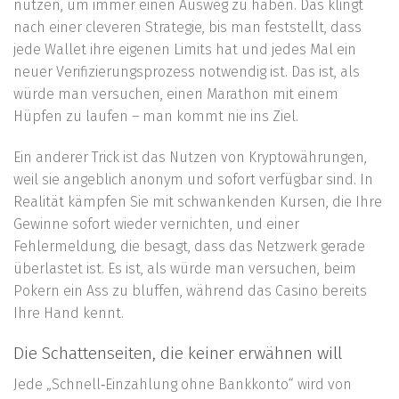
nutzen, um immer einen Ausweg zu haben. Das klingt
nach einer cleveren Strategie, bis man feststellt, dass
jede Wallet ihre eigenen Limits hat und jedes Mal ein
neuer Verifizierungsprozess notwendig ist. Das ist, als
würde man versuchen, einen Marathon mit einem
Hüpfen zu laufen – man kommt nie ins Ziel.
Ein anderer Trick ist das Nutzen von Kryptowährungen,
weil sie angeblich anonym und sofort verfügbar sind. In
Realität kämpfen Sie mit schwankenden Kursen, die Ihre
Gewinne sofort wieder vernichten, und einer
Fehlermeldung, die besagt, dass das Netzwerk gerade
überlastet ist. Es ist, als würde man versuchen, beim
Pokern ein Ass zu bluffen, während das Casino bereits
Ihre Hand kennt.
Die Schattenseiten, die keiner erwähnen will
Jede „Schnell‑Einzahlung ohne Bankkonto“ wird von