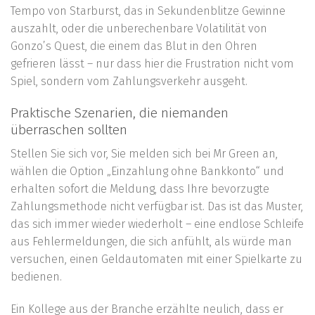
Tempo von Starburst, das in Sekundenblitze Gewinne
auszahlt, oder die unberechenbare Volatilität von
Gonzo’s Quest, die einem das Blut in den Ohren
gefrieren lässt – nur dass hier die Frustration nicht vom
Spiel, sondern vom Zahlungsverkehr ausgeht.
Praktische Szenarien, die niemanden
überraschen sollten
Stellen Sie sich vor, Sie melden sich bei Mr Green an,
wählen die Option „Einzahlung ohne Bankkonto“ und
erhalten sofort die Meldung, dass Ihre bevorzugte
Zahlungsmethode nicht verfügbar ist. Das ist das Muster,
das sich immer wieder wiederholt – eine endlose Schleife
aus Fehlermeldungen, die sich anfühlt, als würde man
versuchen, einen Geldautomaten mit einer Spielkarte zu
bedienen.
Ein Kollege aus der Branche erzählte neulich, dass er