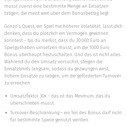
musst zuerst eine bestimmte Menge an Einsätzen
tätigen, die meist weit über dem Bonusbetrag liegt.
Gonzo’s Quest, ein Spiel mit höherer Volatilität, lässt dich
denken, dass du plötzlich ein Vermögen gewinnen
könntest – bis du merkst, dass du 30 000 Euro an
Spielguthaben umsetzen musst, um die 1000 Euro
Bonus überhaupt freizuschalten. Und das ist nicht alles.
Während du den Umsatz versuchst, steigen die
Einsatzlimits langsam, sodass du gezwungen wirst,
höhere Einsätze zu tätigen, um die geforderten Turnover
zu erreichen.
Umsatzfaktor 30x – das ist das Minimum, das du
überschreiten musst.
Turnover‑Beschränkung – ein Teil des Bonus darf nicht
für bestimmte Spiele genutzt werden.