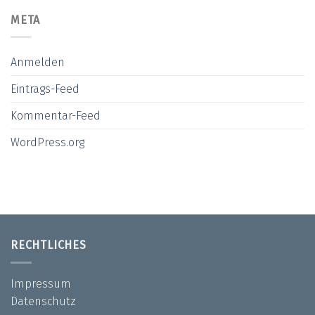
META
Anmelden
Eintrags-Feed
Kommentar-Feed
WordPress.org
RECHTLICHES
Impressum
Datenschutz