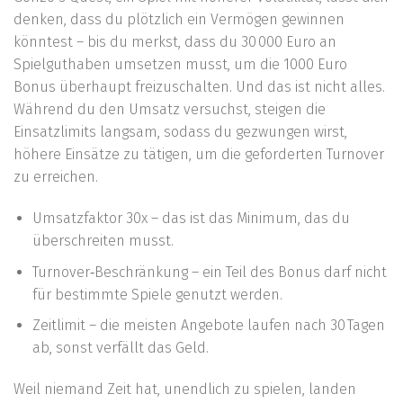
denken, dass du plötzlich ein Vermögen gewinnen
könntest – bis du merkst, dass du 30 000 Euro an
Spielguthaben umsetzen musst, um die 1000 Euro
Bonus überhaupt freizuschalten. Und das ist nicht alles.
Während du den Umsatz versuchst, steigen die
Einsatzlimits langsam, sodass du gezwungen wirst,
höhere Einsätze zu tätigen, um die geforderten Turnover
zu erreichen.
Umsatzfaktor 30x – das ist das Minimum, das du
überschreiten musst.
Turnover‑Beschränkung – ein Teil des Bonus darf nicht
für bestimmte Spiele genutzt werden.
Zeitlimit – die meisten Angebote laufen nach 30 Tagen
ab, sonst verfällt das Geld.
Weil niemand Zeit hat, unendlich zu spielen, landen