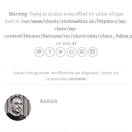
Warning
: Trying to access array offset on value of type
bool in
/var/www/vhosts/studiowilkos.de/httpdocs/wp-
clean/wp-
content/themes/flatsome/inc/shortcodes/share_follow.
on line
41
Dieser Eintrag wurde veröffentlicht am Allgemein. Setzte ein
Lesezeichen
permalink
.
MARIAN