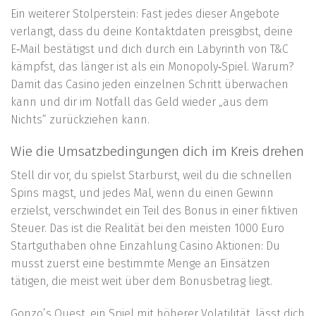
Ein weiterer Stolperstein: Fast jedes dieser Angebote
verlangt, dass du deine Kontaktdaten preisgibst, deine
E‑Mail bestätigst und dich durch ein Labyrinth von T&C
kämpfst, das länger ist als ein Monopoly‑Spiel. Warum?
Damit das Casino jeden einzelnen Schritt überwachen
kann und dir im Notfall das Geld wieder „aus dem
Nichts“ zurückziehen kann.
Wie die Umsatzbedingungen dich im Kreis drehen
Stell dir vor, du spielst Starburst, weil du die schnellen
Spins magst, und jedes Mal, wenn du einen Gewinn
erzielst, verschwindet ein Teil des Bonus in einer fiktiven
Steuer. Das ist die Realität bei den meisten 1000 Euro
Startguthaben ohne Einzahlung Casino Aktionen: Du
musst zuerst eine bestimmte Menge an Einsätzen
tätigen, die meist weit über dem Bonusbetrag liegt.
Gonzo’s Quest, ein Spiel mit höherer Volatilität, lässt dich