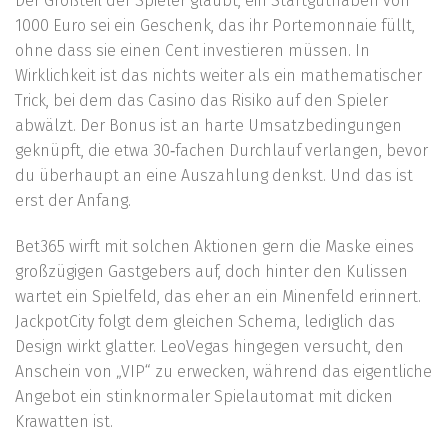
Der Großteil der Spieler glaubt, ein Startguthaben von
1000 Euro sei ein Geschenk, das ihr Portemonnaie füllt,
ohne dass sie einen Cent investieren müssen. In
Wirklichkeit ist das nichts weiter als ein mathematischer
Trick, bei dem das Casino das Risiko auf den Spieler
abwälzt. Der Bonus ist an harte Umsatzbedingungen
geknüpft, die etwa 30‑fachen Durchlauf verlangen, bevor
du überhaupt an eine Auszahlung denkst. Und das ist
erst der Anfang.
Bet365 wirft mit solchen Aktionen gern die Maske eines
großzügigen Gastgebers auf, doch hinter den Kulissen
wartet ein Spielfeld, das eher an ein Minenfeld erinnert.
JackpotCity folgt dem gleichen Schema, lediglich das
Design wirkt glatter. LeoVegas hingegen versucht, den
Anschein von „VIP“ zu erwecken, während das eigentliche
Angebot ein stinknormaler Spielautomat mit dicken
Krawatten ist.