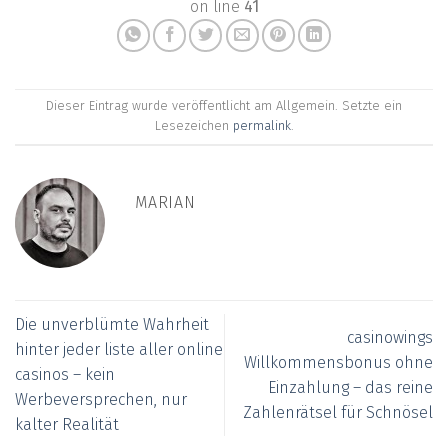
on line
41
Dieser Eintrag wurde veröffentlicht am Allgemein. Setzte ein
Lesezeichen
permalink
.
MARIAN
Die unverblümte Wahrheit
casinowings
hinter jeder liste aller online
Willkommensbonus ohne
casinos – kein
Einzahlung – das reine
Werbeversprechen, nur
Zahlenrätsel für Schnösel
kalter Realität