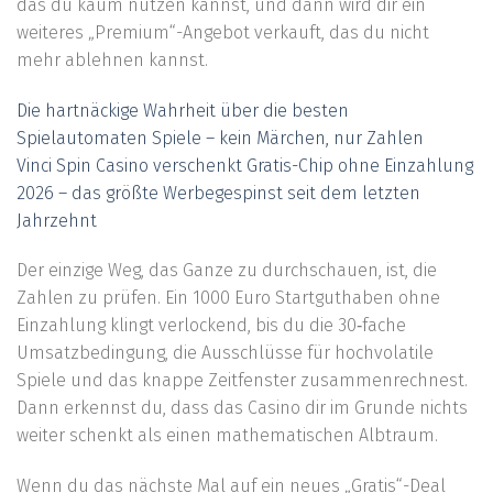
das du kaum nutzen kannst, und dann wird dir ein
weiteres „Premium“-Angebot verkauft, das du nicht
mehr ablehnen kannst.
Die hartnäckige Wahrheit über die besten
Spielautomaten Spiele – kein Märchen, nur Zahlen
Vinci Spin Casino verschenkt Gratis-Chip ohne Einzahlung
2026 – das größte Werbegespinst seit dem letzten
Jahrzehnt
Der einzige Weg, das Ganze zu durchschauen, ist, die
Zahlen zu prüfen. Ein 1000 Euro Startguthaben ohne
Einzahlung klingt verlockend, bis du die 30‑fache
Umsatzbedingung, die Ausschlüsse für hochvolatile
Spiele und das knappe Zeitfenster zusammenrechnest.
Dann erkennst du, dass das Casino dir im Grunde nichts
weiter schenkt als einen mathematischen Albtraum.
Wenn du das nächste Mal auf ein neues „Gratis“-Deal