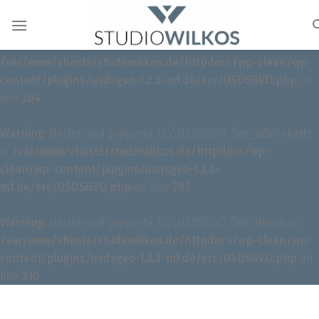
Warning
: Undefined property:
US\USDSGVO::$ga_trackoutboundlinks in
/var/www/vhosts/studiowilkos.de/httpdocs/wp-clean/wp-
content/plugins/usdsgvo-1.2.3-mf.de/src/USDSGVO.php
on
line
204
Warning
: Undefined property: US\USDSGVO::$ga_advlinkattr
in
/var/www/vhosts/studiowilkos.de/httpdocs/wp-
clean/wp-content/plugins/usdsgvo-1.2.3-
mf.de/src/USDSGVO.php
on line
207
Warning
: Undefined property: US\USDSGVO::$ga_demo in
/var/www/vhosts/studiowilkos.de/httpdocs/wp-clean/wp-
content/plugins/usdsgvo-1.2.3-mf.de/src/USDSGVO.php
on
line
210
Skip
to