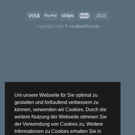
Copyright 2026 ©
studiowilkos.de
Um unsere Webseite für Sie optimal zu
gestalten und fortlaufend verbessern zu
können, verwenden wir Cookies. Durch die
weitere Nutzung der Webseite stimmen Sie
der Verwendung von Cookies zu. Weitere
Informationen zu Cookies erhalten Sie in