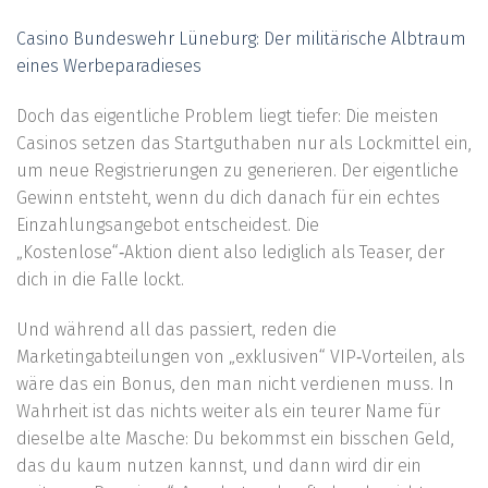
Casino Bundeswehr Lüneburg: Der militärische Albtraum
eines Werbeparadieses
Doch das eigentliche Problem liegt tiefer: Die meisten
Casinos setzen das Startguthaben nur als Lockmittel ein,
um neue Registrierungen zu generieren. Der eigentliche
Gewinn entsteht, wenn du dich danach für ein echtes
Einzahlungsangebot entscheidest. Die
„Kostenlose“‑Aktion dient also lediglich als Teaser, der
dich in die Falle lockt.
Und während all das passiert, reden die
Marketingabteilungen von „exklusiven“ VIP‑Vorteilen, als
wäre das ein Bonus, den man nicht verdienen muss. In
Wahrheit ist das nichts weiter als ein teurer Name für
dieselbe alte Masche: Du bekommst ein bisschen Geld,
das du kaum nutzen kannst, und dann wird dir ein