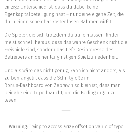
einzige Unterschied ist, dass du dabei keine
Eigenkapitalbeteiligung hast – nur deine eigene Zeit, die
du in einen scheinbar kostenlosen Rahmen wirfst.
Die Spieler, die sich trotzdem darauf einlassen, finden
meist schnell heraus, dass das wahre Geschenk nicht die
Freispiele sind, sondern das tiefe Desinteresse des
Betreibers an deiner langfristigen Spielzufriedenheit.
Und als wäre das nicht genug, kann ich nicht anders, als
zu bemängeln, dass die Schriftgröße im
Bonus‑Dashboard von Zebrawin so klein ist, dass man
beinahe eine Lupe braucht, um die Bedingungen zu
lesen.
Warning
: Trying to access array offset on value of type