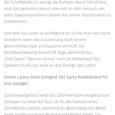
Die Schriftgröße ist winzig, die Buttons kaum berührbar,
und das gesamte Layout erinnert an den Versuch, ein
altes Spielautomaten‑Cabinet mit einem Touchscreen zu
kombinieren.
Und weil das alles so aufregend ist, sollte man sich nicht
wundern, wenn die Auszahlung nach einem
gewonnenen Spin schleppend verläuft. Die
Bankbearbeitung dauert oft Tage, während das
„Free‑Spins“-Banner immer noch im Hinterkopf des
Spielers knallt, als wäre es das Einzige, was zählt.
Online Casino Slots Echtgeld: Der harte Realitätstest für
Ihre Geldgier
Zusammengefasst wird das 200‑Free‑Spins‑Angebot von
Zebrawin zu einer Art Test, ob du die Geduld eines
Zen‑Mönchs besitzt, während du gleichzeitig das Risiko
eines professionellen Risikokapitalgebers trägst. Der