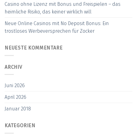
Casino ohne Lizenz mit Bonus und Freispielen – das
heimliche Risiko, das keiner wirklich will
Neue Online Casinos mit No Deposit Bonus: Ein
trostloses Werbeversprechen für Zocker
NEUESTE KOMMENTARE
ARCHIV
Juni 2026
April 2026
Januar 2018
KATEGORIEN