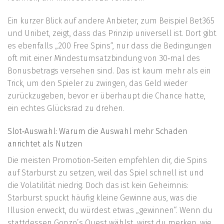
Ein kurzer Blick auf andere Anbieter, zum Beispiel Bet365
und Unibet, zeigt, dass das Prinzip universell ist. Dort gibt
es ebenfalls „200 Free Spins“, nur dass die Bedingungen
oft mit einer Mindestumsatzbindung von 30‑mal des
Bonusbetrags versehen sind. Das ist kaum mehr als ein
Trick, um den Spieler zu zwingen, das Geld wieder
zurückzugeben, bevor er überhaupt die Chance hatte,
ein echtes Glücksrad zu drehen.
Slot‑Auswahl: Warum die Auswahl mehr Schaden
anrichtet als Nutzen
Die meisten Promotion‑Seiten empfehlen dir, die Spins
auf Starburst zu setzen, weil das Spiel schnell ist und
die Volatilität niedrig. Doch das ist kein Geheimnis:
Starburst spuckt häufig kleine Gewinne aus, was die
Illusion erweckt, du würdest etwas „gewinnen“. Wenn du
stattdessen Gonzo’s Quest wählst, wirst du merken, wie