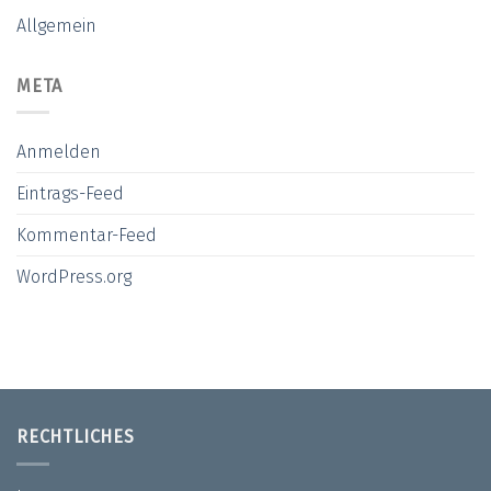
Allgemein
META
Anmelden
Eintrags-Feed
Kommentar-Feed
WordPress.org
RECHTLICHES