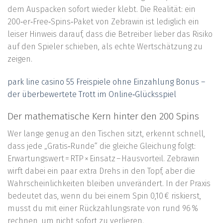
dem Auspacken sofort wieder klebt. Die Realität: ein
200‑er‑Free‑Spins‑Paket von Zebrawin ist lediglich ein
leiser Hinweis darauf, dass die Betreiber lieber das Risiko
auf den Spieler schieben, als echte Wertschätzung zu
zeigen.
park line casino 55 Freispiele ohne Einzahlung Bonus –
der überbewertete Trott im Online‑Glücksspiel
Der mathematische Kern hinter den 200 Spins
Wer lange genug an den Tischen sitzt, erkennt schnell,
dass jede „Gratis‑Runde“ die gleiche Gleichung folgt:
Erwartungswert = RTP × Einsatz – Hausvorteil. Zebrawin
wirft dabei ein paar extra Drehs in den Topf, aber die
Wahrscheinlichkeiten bleiben unverändert. In der Praxis
bedeutet das, wenn du bei einem Spin 0,10 € riskierst,
musst du mit einer Rückzahlungsrate von rund 96 %
rechnen, um nicht sofort zu verlieren.