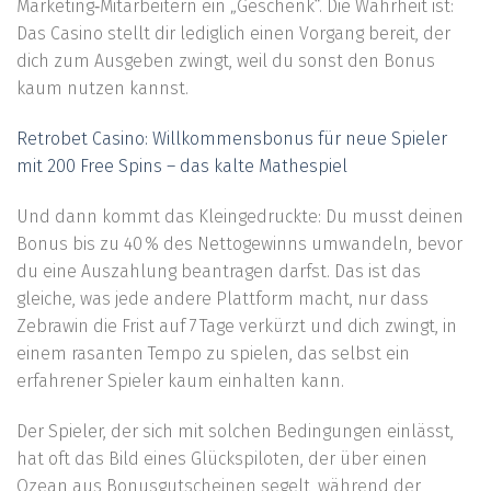
Marketing‑Mitarbeitern ein „Geschenk“. Die Wahrheit ist:
Das Casino stellt dir lediglich einen Vorgang bereit, der
dich zum Ausgeben zwingt, weil du sonst den Bonus
kaum nutzen kannst.
Retrobet Casino: Willkommensbonus für neue Spieler
mit 200 Free Spins – das kalte Mathespiel
Und dann kommt das Kleingedruckte: Du musst deinen
Bonus bis zu 40 % des Nettogewinns umwandeln, bevor
du eine Auszahlung beantragen darfst. Das ist das
gleiche, was jede andere Plattform macht, nur dass
Zebrawin die Frist auf 7 Tage verkürzt und dich zwingt, in
einem rasanten Tempo zu spielen, das selbst ein
erfahrener Spieler kaum einhalten kann.
Der Spieler, der sich mit solchen Bedingungen einlässt,
hat oft das Bild eines Glückspiloten, der über einen
Ozean aus Bonusgutscheinen segelt, während der