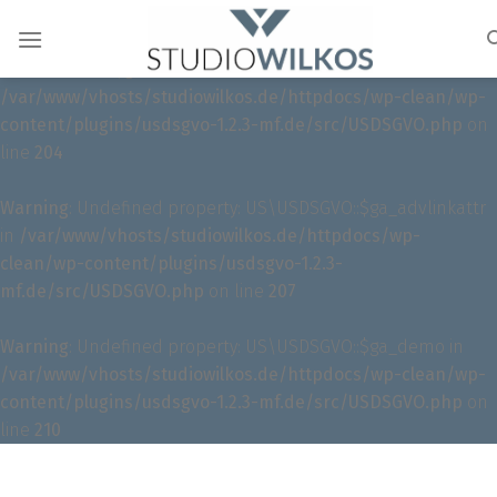
Warning
: Undefined property:
US\USDSGVO::$ga_trackoutboundlinks in
/var/www/vhosts/studiowilkos.de/httpdocs/wp-clean/wp-
content/plugins/usdsgvo-1.2.3-mf.de/src/USDSGVO.php
on
line
204
Warning
: Undefined property: US\USDSGVO::$ga_advlinkattr
in
/var/www/vhosts/studiowilkos.de/httpdocs/wp-
clean/wp-content/plugins/usdsgvo-1.2.3-
mf.de/src/USDSGVO.php
on line
207
Warning
: Undefined property: US\USDSGVO::$ga_demo in
/var/www/vhosts/studiowilkos.de/httpdocs/wp-clean/wp-
content/plugins/usdsgvo-1.2.3-mf.de/src/USDSGVO.php
on
line
210
Skip
to