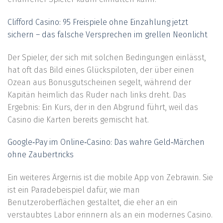
Clifford Casino: 95 Freispiele ohne Einzahlung jetzt
sichern – das falsche Versprechen im grellen Neonlicht
Der Spieler, der sich mit solchen Bedingungen einlässt,
hat oft das Bild eines Glückspiloten, der über einen
Ozean aus Bonusgutscheinen segelt, während der
Kapitän heimlich das Ruder nach links dreht. Das
Ergebnis: Ein Kurs, der in den Abgrund führt, weil das
Casino die Karten bereits gemischt hat.
Google‑Pay im Online‑Casino: Das wahre Geld‑Märchen
ohne Zaubertricks
Ein weiteres Ärgernis ist die mobile App von Zebrawin. Sie
ist ein Paradebeispiel dafür, wie man
Benutzeroberflächen gestaltet, die eher an ein
verstaubtes Labor erinnern als an ein modernes Casino.