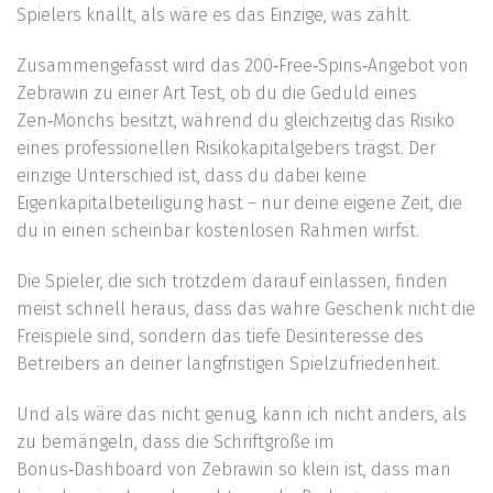
Spielers knallt, als wäre es das Einzige, was zählt.
Zusammengefasst wird das 200‑Free‑Spins‑Angebot von
Zebrawin zu einer Art Test, ob du die Geduld eines
Zen‑Mönchs besitzt, während du gleichzeitig das Risiko
eines professionellen Risikokapitalgebers trägst. Der
einzige Unterschied ist, dass du dabei keine
Eigenkapitalbeteiligung hast – nur deine eigene Zeit, die
du in einen scheinbar kostenlosen Rahmen wirfst.
Die Spieler, die sich trotzdem darauf einlassen, finden
meist schnell heraus, dass das wahre Geschenk nicht die
Freispiele sind, sondern das tiefe Desinteresse des
Betreibers an deiner langfristigen Spielzufriedenheit.
Und als wäre das nicht genug, kann ich nicht anders, als
zu bemängeln, dass die Schriftgröße im
Bonus‑Dashboard von Zebrawin so klein ist, dass man