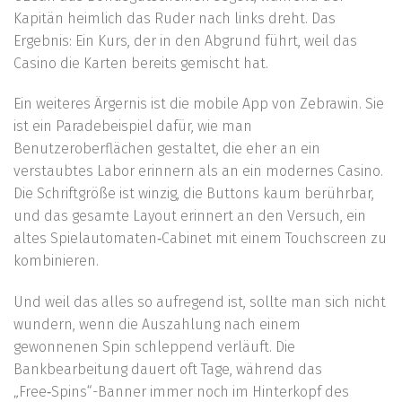
Kapitän heimlich das Ruder nach links dreht. Das
Ergebnis: Ein Kurs, der in den Abgrund führt, weil das
Casino die Karten bereits gemischt hat.
Ein weiteres Ärgernis ist die mobile App von Zebrawin. Sie
ist ein Paradebeispiel dafür, wie man
Benutzeroberflächen gestaltet, die eher an ein
verstaubtes Labor erinnern als an ein modernes Casino.
Die Schriftgröße ist winzig, die Buttons kaum berührbar,
und das gesamte Layout erinnert an den Versuch, ein
altes Spielautomaten‑Cabinet mit einem Touchscreen zu
kombinieren.
Und weil das alles so aufregend ist, sollte man sich nicht
wundern, wenn die Auszahlung nach einem
gewonnenen Spin schleppend verläuft. Die
Bankbearbeitung dauert oft Tage, während das
„Free‑Spins“-Banner immer noch im Hinterkopf des