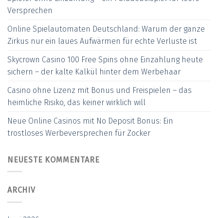
Versprechen
Online Spielautomaten Deutschland: Warum der ganze
Zirkus nur ein laues Aufwärmen für echte Verluste ist
Skycrown Casino 100 Free Spins ohne Einzahlung heute
sichern – der kalte Kalkül hinter dem Werbehaar
Casino ohne Lizenz mit Bonus und Freispielen – das
heimliche Risiko, das keiner wirklich will
Neue Online Casinos mit No Deposit Bonus: Ein
trostloses Werbeversprechen für Zocker
NEUESTE KOMMENTARE
ARCHIV