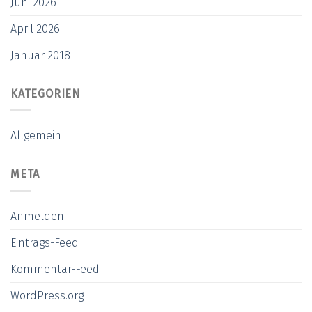
Juni 2026
April 2026
Januar 2018
KATEGORIEN
Allgemein
META
Anmelden
Eintrags-Feed
Kommentar-Feed
WordPress.org