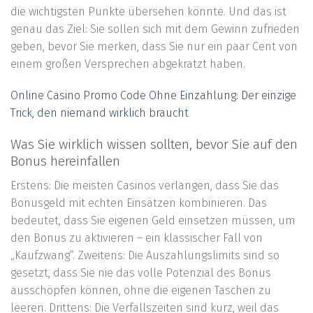
die wichtigsten Punkte übersehen könnte. Und das ist
genau das Ziel: Sie sollen sich mit dem Gewinn zufrieden
geben, bevor Sie merken, dass Sie nur ein paar Cent von
einem großen Versprechen abgekratzt haben.
Online Casino Promo Code Ohne Einzahlung: Der einzige
Trick, den niemand wirklich braucht
Was Sie wirklich wissen sollten, bevor Sie auf den
Bonus hereinfallen
Erstens: Die meisten Casinos verlangen, dass Sie das
Bonusgeld mit echten Einsätzen kombinieren. Das
bedeutet, dass Sie eigenen Geld einsetzen müssen, um
den Bonus zu aktivieren – ein klassischer Fall von
„Kaufzwang“. Zweitens: Die Auszahlungslimits sind so
gesetzt, dass Sie nie das volle Potenzial des Bonus
ausschöpfen können, ohne die eigenen Taschen zu
leeren. Drittens: Die Verfallszeiten sind kurz, weil das