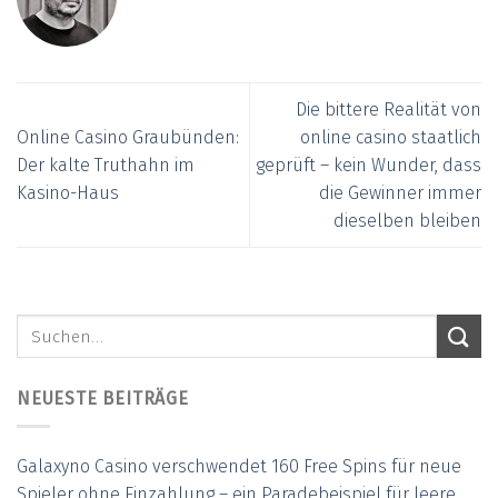
Die bittere Realität von
Online Casino Graubünden:
online casino staatlich
Der kalte Truthahn im
geprüft – kein Wunder, dass
Kasino-Haus
die Gewinner immer
dieselben bleiben
NEUESTE BEITRÄGE
Galaxyno Casino verschwendet 160 Free Spins für neue
Spieler ohne Einzahlung – ein Paradebeispiel für leere