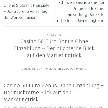
ladbrokes casino aktueller
Online Slots mit Freispielen
Promo Code ohne
– Der trockene Aufschlag
Einzahlung: Der kalte
der Werbe‑Illusion
Truthahn im Marketinghahn
ALLGEMEIN
Casino 50 Euro Bonus Ohne
Einzahlung – Der nüchterne Blick
auf den Marketingtrick
VERÖFFENTLICHT AM
20. APRIL 2026
VON
MARIAN
Casino 50 Euro Bonus Ohne Einzahlung –
Der nüchterne Blick auf den
Marketingtrick