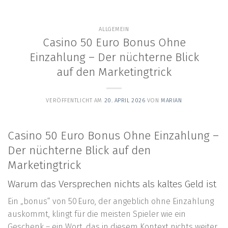
content
ALLGEMEIN
Casino 50 Euro Bonus Ohne
Einzahlung – Der nüchterne Blick
auf den Marketingtrick
VERÖFFENTLICHT AM
20. APRIL 2026
VON
MARIAN
Casino 50 Euro Bonus Ohne Einzahlung –
Der nüchterne Blick auf den
Marketingtrick
Warum das Versprechen nichts als kaltes Geld ist
Ein „bonus“ von 50 Euro, der angeblich ohne Einzahlung
auskommt, klingt für die meisten Spieler wie ein
Geschenk – ein Wort, das in diesem Kontext nichts weiter