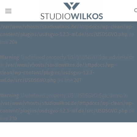
Warning
: Undefined property:
US\USDSGVO::$ga_trackoutboundlinks in
/var/www/vhosts/studiowilkos.de/httpdocs/wp-clean/wp-
content/plugins/usdsgvo-1.2.3-mf.de/src/USDSGVO.php
on
line
204
Warning
: Undefined property: US\USDSGVO::$ga_advlinkattr
in
/var/www/vhosts/studiowilkos.de/httpdocs/wp-
clean/wp-content/plugins/usdsgvo-1.2.3-
mf.de/src/USDSGVO.php
on line
207
Warning
: Undefined property: US\USDSGVO::$ga_demo in
/var/www/vhosts/studiowilkos.de/httpdocs/wp-clean/wp-
content/plugins/usdsgvo-1.2.3-mf.de/src/USDSGVO.php
on
line
210
Skip
to