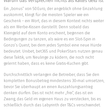
Warum das Versprechen nichts als kaltes Geld ist
Ein „bonus“ von 50 Euro, der angeblich ohne Einzahlung
auskommt, klingt für die meisten Spieler wie ein
Geschenk – ein Wort, das in diesem Kontext nichts weiter
als ein Werbe‑Kissen darstellt. Denn sobald das
Kleingeld auf dem Konto erscheint, beginnen die
Bedingungen zu tanzen, als wäre es ein Slot‑Spin in
Gonzo’s Quest, bei dem jedes Symbol eine neue Hürde
bedeutet. Unibet, bet365 und PokerStars nutzen genau
diese Taktik, um Neulinge zu ködern, die noch nicht
gelernt haben, dass es keine Gratis‑Kuchen gibt.
Durchschnittlich verlangen die Betreiber, dass Sie den
kompletten Bonusbetrag mindestens 30‑mal umsetzen,
bevor Sie überhaupt an einen Auszahlungsantrag
denken dürfen. Das ist nicht mehr „frei“, das ist ein
Zwang, das Geld im eigenen Haus zu verstecken, bis es
schließlich durch das Labyrinth der T&Cs verschwindet.