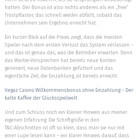
hatten. Der Bonus ist also nichts anderes als ein „free“
Trostpflaster, das schnell wieder abfällt, sobald das
Unternehmen sein Ergebnis erreicht hat.
Ein kurzer Blick auf die Praxis zeigt, dass die meisten
Spieler nach dem ersten Verlust das System verlassen –
und das ist genau das, was die Betreiber erwarten. Denn
das Werbe‑Versprechen hat bereits neue Konten
generiert, neue Datenbanken gefüttert und das
eigentliche Ziel, die Einzahlung, ist bereits erreicht.
Vegaz Casino Willkommensbonus ohne Einzahlung – Der
kalte Kaffee der Glücksspielwelt
Und zum Schluss noch ein kleiner Hinweis aus meiner
eigenen Erfahrung: Die Schriftgröße in den
T&C‑Abschnitten ist oft so klein, dass man sie nur mit
einer Lupe lesen kann – ein klarer Hinweis darauf, dass