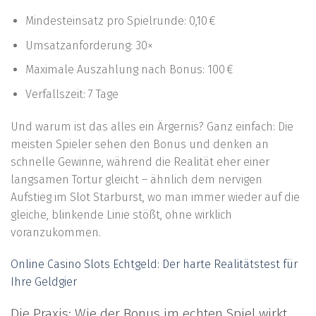
Mindesteinsatz pro Spielrunde: 0,10 €
Umsatzanforderung: 30×
Maximale Auszahlung nach Bonus: 100 €
Verfallszeit: 7 Tage
Und warum ist das alles ein Ärgernis? Ganz einfach: Die
meisten Spieler sehen den Bonus und denken an
schnelle Gewinne, während die Realität eher einer
langsamen Tortur gleicht – ähnlich dem nervigen
Aufstieg im Slot Starburst, wo man immer wieder auf die
gleiche, blinkende Linie stößt, ohne wirklich
voranzukommen.
Online Casino Slots Echtgeld: Der harte Realitätstest für
Ihre Geldgier
Die Praxis: Wie der Bonus im echten Spiel wirkt