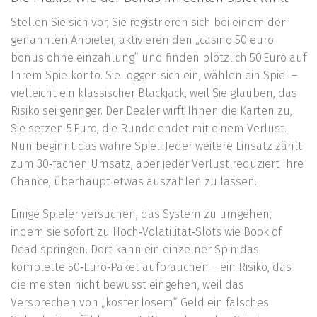
Stellen Sie sich vor, Sie registrieren sich bei einem der
genannten Anbieter, aktivieren den „casino 50 euro
bonus ohne einzahlung“ und finden plötzlich 50 Euro auf
Ihrem Spielkonto. Sie loggen sich ein, wählen ein Spiel –
vielleicht ein klassischer Blackjack, weil Sie glauben, das
Risiko sei geringer. Der Dealer wirft Ihnen die Karten zu,
Sie setzen 5 Euro, die Runde endet mit einem Verlust.
Nun beginnt das wahre Spiel: Jeder weitere Einsatz zählt
zum 30‑fachen Umsatz, aber jeder Verlust reduziert Ihre
Chance, überhaupt etwas auszahlen zu lassen.
Einige Spieler versuchen, das System zu umgehen,
indem sie sofort zu Hoch‑Volatilität‑Slots wie Book of
Dead springen. Dort kann ein einzelner Spin das
komplette 50‑Euro‑Paket aufbrauchen – ein Risiko, das
die meisten nicht bewusst eingehen, weil das
Versprechen von „kostenlosem“ Geld ein falsches