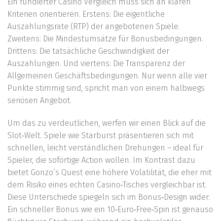
Ein fundierter Casino Vergleich muss sich an klaren
Kriterien orientieren. Erstens: Die eigentliche
Auszahlungsrate (RTP) der angebotenen Spiele.
Zweitens: Die Mindestumsätze für Bonusbedingungen.
Drittens: Die tatsächliche Geschwindigkeit der
Auszahlungen. Und viertens: Die Transparenz der
Allgemeinen Geschäftsbedingungen. Nur wenn alle vier
Punkte stimmig sind, spricht man von einem halbwegs
seriösen Angebot.
Um das zu verdeutlichen, werfen wir einen Blick auf die
Slot‑Welt. Spiele wie Starburst präsentieren sich mit
schnellen, leicht verständlichen Drehungen – ideal für
Spieler, die sofortige Action wollen. Im Kontrast dazu
bietet Gonzo’s Quest eine höhere Volatilität, die eher mit
dem Risiko eines echten Casino‑Tisches vergleichbar ist.
Diese Unterschiede spiegeln sich im Bonus‑Design wider:
Ein schneller Bonus wie ein 10‑Euro‑Free‑Spin ist genauso