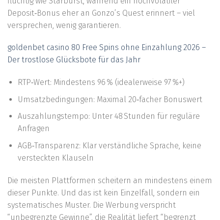
flüchtig wie Starburst, während ein hochvolatiler
Deposit‑Bonus eher an Gonzo’s Quest erinnert – viel
versprechen, wenig garantieren.
goldenbet casino 80 Free Spins ohne Einzahlung 2026 –
Der trostlose Glücksbote für das Jahr
RTP‑Wert: Mindestens 96 % (idealerweise 97 %+)
Umsatzbedingungen: Maximal 20‑facher Bonuswert
Auszahlungstempo: Unter 48 Stunden für reguläre
Anfragen
AGB‑Transparenz: Klar verständliche Sprache, keine
versteckten Klauseln
Die meisten Plattformen scheitern an mindestens einem
dieser Punkte. Und das ist kein Einzelfall, sondern ein
systematisches Muster. Die Werbung verspricht
“unbegrenzte Gewinne”, die Realität liefert “begrenzt