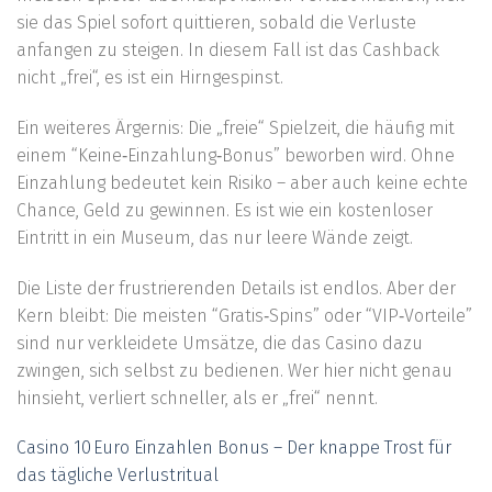
sie das Spiel sofort quittieren, sobald die Verluste
anfangen zu steigen. In diesem Fall ist das Cashback
nicht „frei“, es ist ein Hirngespinst.
Ein weiteres Ärgernis: Die „freie“ Spielzeit, die häufig mit
einem “Keine‑Einzahlung‑Bonus” beworben wird. Ohne
Einzahlung bedeutet kein Risiko – aber auch keine echte
Chance, Geld zu gewinnen. Es ist wie ein kostenloser
Eintritt in ein Museum, das nur leere Wände zeigt.
Die Liste der frustrierenden Details ist endlos. Aber der
Kern bleibt: Die meisten “Gratis‑Spins” oder “VIP‑Vorteile”
sind nur verkleidete Umsätze, die das Casino dazu
zwingen, sich selbst zu bedienen. Wer hier nicht genau
hinsieht, verliert schneller, als er „frei“ nennt.
Casino 10 Euro Einzahlen Bonus – Der knappe Trost für
das tägliche Verlustritual