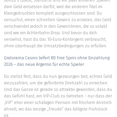
Gonzo’s Quest, Starburst und ein paar anderen Spielen
dein Geld einsetzen darfst, weil die anderen Titel im
Kleingedruckten komplett ausgeschlossen sind. Du
versuchst, einen schnellen Gewinn zu erzielen, das Geld
verschwindet jedoch in den Gewinnlinien, die so volatil
sind wie ein Achterbahn‑Drop. Und bevor du dich
versiehst, hast du das 10‑Euro‑Kontingent verbraucht,
ohne überhaupt die Umsatzbedingungen zu erfüllen.
Gratorama Casino liefert 80 Free Spins ohne Einzahlung
2026 – das neue Ärgernis für echte Spieler
Du stellst fest, dass du nun gezwungen bist, echtes Geld
einzuzahlen, um die geforderte Drehzahl zu erreichen.
Und das Ganze ist gerade so attraktiv geworden, dass du
das Gefühl hast, ein VIP‑Club zu betreten – nur dass der
„VIP“ eher einer schäbigen Pension mit frischem Anstrich
ähnelt, wo das einzige „Freude“ das billigste Frühstück
ist.