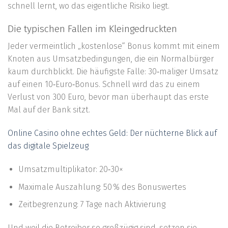
schnell lernt, wo das eigentliche Risiko liegt.
Die typischen Fallen im Kleingedruckten
Jeder vermeintlich „kostenlose“ Bonus kommt mit einem
Knoten aus Umsatzbedingungen, die ein Normalbürger
kaum durchblickt. Die häufigste Falle: 30‑maliger Umsatz
auf einen 10‑Euro‑Bonus. Schnell wird das zu einem
Verlust von 300 Euro, bevor man überhaupt das erste
Mal auf der Bank sitzt.
Online Casino ohne echtes Geld: Der nüchterne Blick auf
das digitale Spielzeug
Umsatzmultiplikator: 20‑30×
Maximale Auszahlung: 50 % des Bonuswertes
Zeitbegrenzung: 7 Tage nach Aktivierung
Und weil die Betreiber so großzügig sind, setzen sie