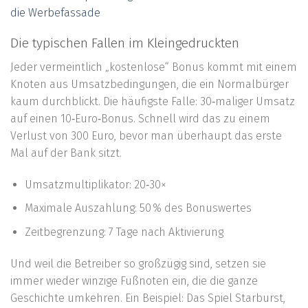
die Werbefassade
Die typischen Fallen im Kleingedruckten
Jeder vermeintlich „kostenlose“ Bonus kommt mit einem
Knoten aus Umsatzbedingungen, die ein Normalbürger
kaum durchblickt. Die häufigste Falle: 30‑maliger Umsatz
auf einen 10‑Euro‑Bonus. Schnell wird das zu einem
Verlust von 300 Euro, bevor man überhaupt das erste
Mal auf der Bank sitzt.
Umsatzmultiplikator: 20‑30×
Maximale Auszahlung: 50 % des Bonuswertes
Zeitbegrenzung: 7 Tage nach Aktivierung
Und weil die Betreiber so großzügig sind, setzen sie
immer wieder winzige Fußnoten ein, die die ganze
Geschichte umkehren. Ein Beispiel: Das Spiel Starburst,