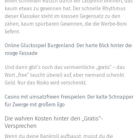
einen schnellen Rutsch durch ein Labyrinth erinnert, das
kaum etwas zu gewinnen hat. Der schnelle Rhythmus
dieser Klassiker steht im krassen Gegensatz zu den
zähen, kaum spürbaren Gewinnen, die die Werbe‑Boni
liefern.
Online Glücksspiel Burgenland: Der harte Blick hinter die
rosige Fassade
Und dann gibt’s noch das vermeintliche „gratis“ – das
Wort „free“ taucht überall auf, aber niemand schenkt
Geld. Nur das Risiko wird verschenkt.
Casino mit umsatzfreien Freispielen: Der kalte Schnapper
für Zwerge mit großem Ego
Die wahren Kosten hinter den „Gratis“-
Versprechen
Wenn du deine Bankroll aufbaust, musst du die