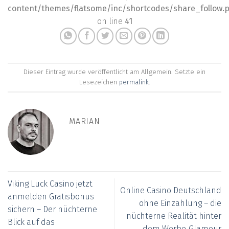
content/themes/flatsome/inc/shortcodes/share_follow.
on line
41
Dieser Eintrag wurde veröffentlicht am Allgemein. Setzte ein
Lesezeichen
permalink
.
MARIAN
Viking Luck Casino jetzt
Online Casino Deutschland
anmelden Gratisbonus
ohne Einzahlung – die
sichern – Der nüchterne
nüchterne Realität hinter
Blick auf das
dem Werbe‑Glamour