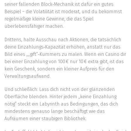
seiner fallenden Block‑Mechanik ist dafür ein gutes
Beispiel – die Volatilität ist moderat, und du bekommst
regelmäßige kleine Gewinne, die das Spiel
überlebensfähiger machen.
Drittens, halte Ausschau nach Aktionen, die tatsächlich
deine Einzahlungs‑Kapazität erhöhen, anstatt nur das
Bild eines „„gift“‑Kummers zu malen. Wenn ein Casino dir
bei einer Einzahlung von 100 € nur 10 € extra gibt, ist das
kein Geschenk, sondern ein kleiner Aufpreis für den
Verwaltungsaufwand.
Und schließlich: Lass dich nicht von der glänzenden
Oberfläche blenden. Hinter jedem „keine Einzahlung
nötig“ steckt ein Labyrinth aus Bedingungen, das dich
mindestens genauso lange beschäftigt wie das
Aufräumen einer staubigen Bibliothek.