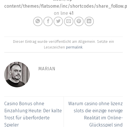
content/themes/flatsome/inc/shortcodes/share_follow.
on line
41
Dieser Eintrag wurde veröffentlicht am Allgemein. Setzte ein
Lesezeichen
permalink
.
MARIAN
Casino Bonus ohne
Warum casino ohne lizenz
Einzahlung Heute: Der kalte
slots die einzige nervige
Trost für überforderte
Realität im Online-
Spieler
Glücksspiel sind