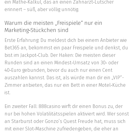
ein Mathe‑Kalkül, das an einen Zahnarzt‑Lutscher
erinnert – süß, aber völlig unnötig.
Warum die meisten „Freispiele“ nur ein
Marketing‑Stückchen sind
Erste Erfahrung: Du meldest dich bei einem Anbieter wie
Bet365 an, bekommst ein paar Freispiele und denkst, du
bist im Jackpot‑Club. Der Haken: Die meisten dieser
Runden sind an einen Mindest‑Umsatz von 30‑ oder
40‑Euro gebunden, bevor du auch nur einen Cent
auszahlen kannst. Das ist, als würde man dir ein „VIP“-
Zimmer anbieten, das nur ein Bett in einer Motel‑Küche
ist.
Ein zweiter Fall: 888casino wirft dir einen Bonus zu, der
nur bei hohen Volatilitätsspielen aktiviert wird. Wer sonst
an Starburst oder Gonzo’s Quest Freude hat, muss sich
mit einer Slot‑Maschine zufriedengeben, die eher an