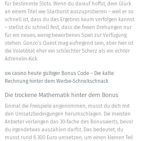
für bestimmte Slots. Wenn du darauf hoffst, dein Glück
an einem Titel wie Starburst auszuprobieren – weil er so
schnell ist, dass du das Ergebnis kaum verfolgen kannst
– stellst du schnell fest, dass die freien Drehungen nur
für ein neues, wenig beworbenes Spiel zur Verfügung
stehen. Gonzo’s Quest mag aufregend sein, aber hier ist
die Volatilität eher ein schlechter Scherz als ein echter
Adrenalin‑Kick.
oxi casino heute gültiger Bonus Code – Die kalte
Rechnung hinter dem Werbe‑Schnickschnack
Die trockene Mathematik hinter dem Bonus
Einmal die Freispiele angenommen, musst du dich mit
den Umsatzbedingungen herumschlagen. Die meisten
Anbieter verlangen das 30‑fache des Bonuswerts, bevor
du irgendetwas auszahlen darfst. Das bedeutet, du
musst rund 6.300 Euro umsetzen, um einen kleinen Teil