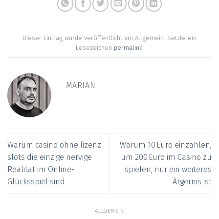
Dieser Eintrag wurde veröffentlicht am Allgemein. Setzte ein
Lesezeichen
permalink
.
MARIAN
Warum casino ohne lizenz
Warum 10 Euro einzahlen,
slots die einzige nervige
um 200 Euro im Casino zu
Realität im Online-
spielen, nur ein weiteres
Glücksspiel sind
Ärgernis ist
ALLGEMEIN