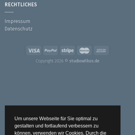
RECHTLICHES
Impressum
Datenschutz
Copyright 2026 ©
studiowilkos.de
Um unsere Webseite für Sie optimal zu
gestalten und fortlaufend verbessern zu
können, verwenden wir Cookies. Durch die