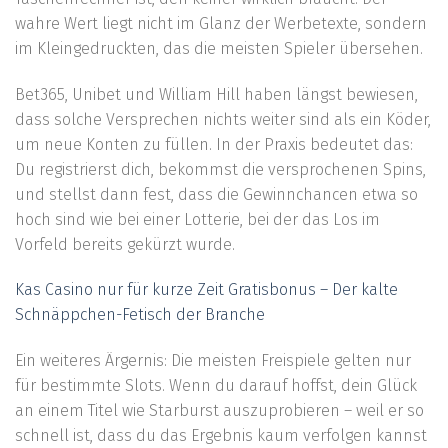
wahre Wert liegt nicht im Glanz der Werbetexte, sondern
im Kleingedruckten, das die meisten Spieler übersehen.
Bet365, Unibet und William Hill haben längst bewiesen,
dass solche Versprechen nichts weiter sind als ein Köder,
um neue Konten zu füllen. In der Praxis bedeutet das:
Du registrierst dich, bekommst die versprochenen Spins,
und stellst dann fest, dass die Gewinnchancen etwa so
hoch sind wie bei einer Lotterie, bei der das Los im
Vorfeld bereits gekürzt wurde.
Kas Casino nur für kurze Zeit Gratisbonus – Der kalte
Schnäppchen-Fetisch der Branche
Ein weiteres Ärgernis: Die meisten Freispiele gelten nur
für bestimmte Slots. Wenn du darauf hoffst, dein Glück
an einem Titel wie Starburst auszuprobieren – weil er so
schnell ist, dass du das Ergebnis kaum verfolgen kannst