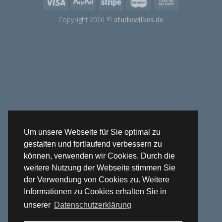
Copyright 2026 ©
studiowilkos.de
Um unsere Webseite für Sie optimal zu
gestalten und fortlaufend verbessern zu
können, verwenden wir Cookies. Durch die
weitere Nutzung der Webseite stimmen Sie
der Verwendung von Cookies zu. Weitere
Informationen zu Cookies erhalten Sie in
unserer
Datenschutzerklärung