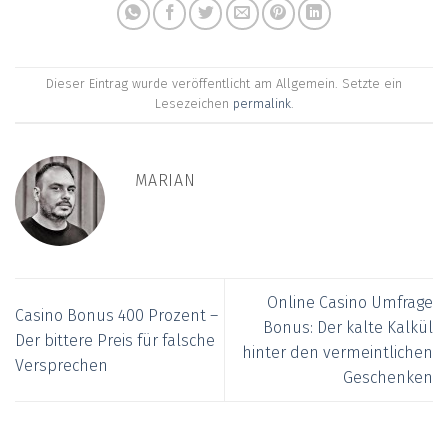
Dieser Eintrag wurde veröffentlicht am Allgemein. Setzte ein
Lesezeichen
permalink
.
MARIAN
Online Casino Umfrage
Casino Bonus 400 Prozent –
Bonus: Der kalte Kalkül
Der bittere Preis für falsche
hinter den vermeintlichen
Versprechen
Geschenken