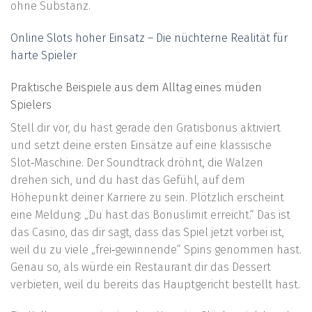
ohne Substanz.
Online Slots hoher Einsatz – Die nüchterne Realität für
harte Spieler
Praktische Beispiele aus dem Alltag eines müden
Spielers
Stell dir vor, du hast gerade den Gratisbonus aktiviert
und setzt deine ersten Einsätze auf eine klassische
Slot‑Maschine. Der Soundtrack dröhnt, die Walzen
drehen sich, und du hast das Gefühl, auf dem
Höhepunkt deiner Karriere zu sein. Plötzlich erscheint
eine Meldung: „Du hast das Bonuslimit erreicht.“ Das ist
das Casino, das dir sagt, dass das Spiel jetzt vorbei ist,
weil du zu viele „frei‑gewinnende“ Spins genommen hast.
Genau so, als würde ein Restaurant dir das Dessert
verbieten, weil du bereits das Hauptgericht bestellt hast.