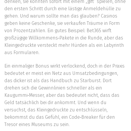
denken, sie könnten sofort mit einem „gift“ spielen, ohne
den ersten Schritt durch eine lästige Anmeldehülle zu
gehen. Und warum sollte man das glauben? Casinos
geben keine Geschenke, sie verkaufen Träume in Form
von Prozentzahlen. Ein gutes Beispiel: Bet365 wirft
großzügige Willkommens‑Pakete in die Runde, aber das
Kleingedruckte versteckt mehr Hürden als ein Labyrinth
aus Formularen.
Ein einmaliger Bonus wirkt verlockend, doch in der Praxis
bedeutet er meist ein Netz aus Umsatzbedingungen,
das dicker ist als das Handbuch zu Starburst. Dort
drehen sich die Gewinnlinien schneller als ein
Kaugummi‑Messer, aber das bedeutet nicht, dass das
Geld tatsächlich bei dir ankommt. Und wenn du
versuchst, das Kleingedruckte zu entschlüsseln,
bekommst du das Gefühl, ein Code‑Breaker für den
Tresor eines Museums zu sein.