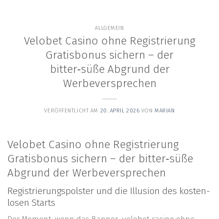
content
ALLGEMEIN
Velobet Casino ohne Registrierung
Gratisbonus sichern – der
bitter‑süße Abgrund der
Werbeversprechen
VERÖFFENTLICHT AM
20. APRIL 2026
VON
MARIAN
Velobet Casino ohne Registrierung
Gratisbonus sichern – der bitter‑süße
Abgrund der Werbeversprechen
Registrierungspolster und die Illusion des kosten­
losen Starts