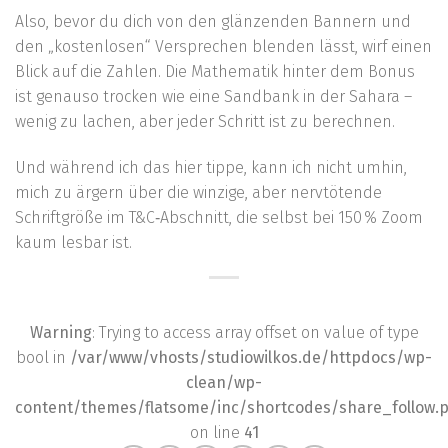
Also, bevor du dich von den glänzenden Bannern und
den „kostenlosen“ Versprechen blenden lässt, wirf einen
Blick auf die Zahlen. Die Mathematik hinter dem Bonus
ist genauso trocken wie eine Sandbank in der Sahara –
wenig zu lachen, aber jeder Schritt ist zu berechnen.
Und während ich das hier tippe, kann ich nicht umhin,
mich zu ärgern über die winzige, aber nervtötende
Schriftgröße im T&C‑Abschnitt, die selbst bei 150 % Zoom
kaum lesbar ist.
Warning
: Trying to access array offset on value of type
bool in
/var/www/vhosts/studiowilkos.de/httpdocs/wp-
clean/wp-
content/themes/flatsome/inc/shortcodes/share_follow.
on line
41