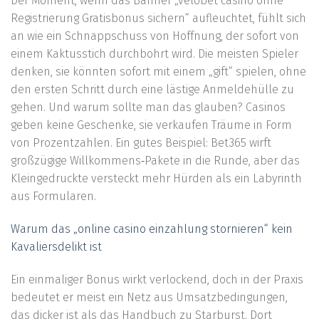
Der Moment, wenn das Banner „velobet casino ohne
Registrierung Gratisbonus sichern“ aufleuchtet, fühlt sich
an wie ein Schnappschuss von Hoffnung, der sofort von
einem Kaktusstich durchbohrt wird. Die meisten Spieler
denken, sie könnten sofort mit einem „gift“ spielen, ohne
den ersten Schritt durch eine lästige Anmeldehülle zu
gehen. Und warum sollte man das glauben? Casinos
geben keine Geschenke, sie verkaufen Träume in Form
von Prozentzahlen. Ein gutes Beispiel: Bet365 wirft
großzügige Willkommens‑Pakete in die Runde, aber das
Kleingedruckte versteckt mehr Hürden als ein Labyrinth
aus Formularen.
Warum das „online casino einzahlung stornieren“ kein
Kavaliersdelikt ist
Ein einmaliger Bonus wirkt verlockend, doch in der Praxis
bedeutet er meist ein Netz aus Umsatzbedingungen,
das dicker ist als das Handbuch zu Starburst. Dort