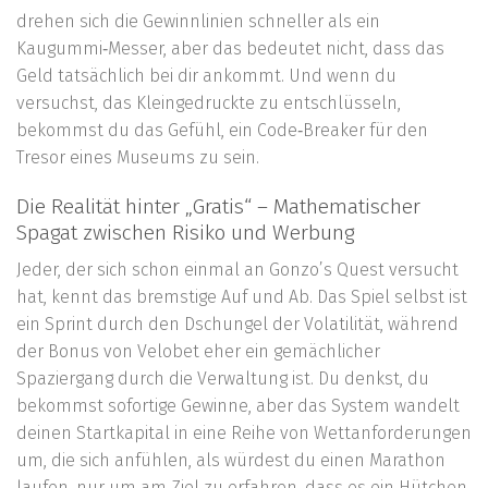
drehen sich die Gewinnlinien schneller als ein
Kaugummi‑Messer, aber das bedeutet nicht, dass das
Geld tatsächlich bei dir ankommt. Und wenn du
versuchst, das Kleingedruckte zu entschlüsseln,
bekommst du das Gefühl, ein Code‑Breaker für den
Tresor eines Museums zu sein.
Die Realität hinter „Gratis“ – Mathematischer
Spagat zwischen Risiko und Werbung
Jeder, der sich schon einmal an Gonzo’s Quest versucht
hat, kennt das bremstige Auf und Ab. Das Spiel selbst ist
ein Sprint durch den Dschungel der Volatilität, während
der Bonus von Velobet eher ein gemächlicher
Spaziergang durch die Verwaltung ist. Du denkst, du
bekommst sofortige Gewinne, aber das System wandelt
deinen Startkapital in eine Reihe von Wettanforderungen
um, die sich anfühlen, als würdest du einen Marathon
laufen, nur um am Ziel zu erfahren, dass es ein Hütchen