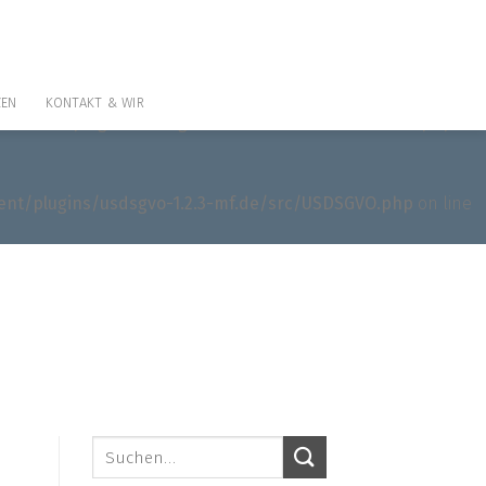
ean/wp-content/plugins/usdsgvo-1.2.3-
ZEN
KONTAKT & WIR
content/plugins/usdsgvo-1.2.3-mf.de/src/USDSGVO.php
on
ent/plugins/usdsgvo-1.2.3-mf.de/src/USDSGVO.php
on line