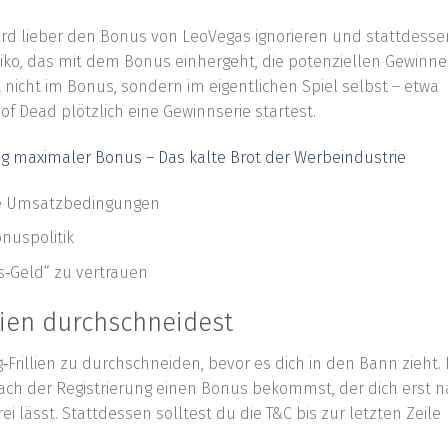
wird lieber den Bonus von LeoVegas ignorieren und stattdesse
isiko, das mit dem Bonus einhergeht, die potenziellen Gewinne
gt nicht im Bonus, sondern im eigentlichen Spiel selbst – etwa
f Dead plötzlich eine Gewinnserie startest.
ng maximaler Bonus – Das kalte Brot der Werbeindustrie
re Umsatzbedingungen
nuspolitik
tis‑Geld“ zu vertrauen
lien durchschneidest
g‑Frillien zu durchschneiden, bevor es dich in den Bann zieht.
u nach der Registrierung einen Bonus bekommst, der dich erst 
 lässt. Stattdessen solltest du die T&C bis zur letzten Zeile