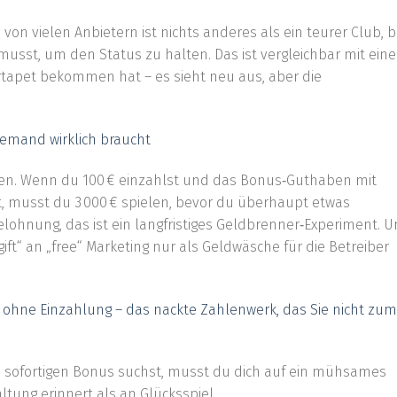
 von vielen Anbietern ist nichts anderes als ein teurer Club, b
musst, um den Status zu halten. Das ist vergleichbar mit ein
ertapet bekommen hat – es sieht neu aus, aber die
iemand wirklich braucht
len. Wenn du 100 € einzahlst und das Bonus‑Guthaben mit
t, musst du 3 000 € spielen, bevor du überhaupt etwas
belohnung, das ist ein langfristiges Geldbrenner‑Experiment. 
ift“ an „free“ Marketing nur als Geldwäsche für die Betreiber
 ohne Einzahlung – das nackte Zahlenwerk, das Sie nicht zum
em sofortigen Bonus suchst, musst du dich auf ein mühsames
tung erinnert als an Glücksspiel.