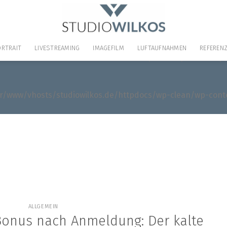
ndlinks in
/var/www/vhosts/studiowilkos.de/httpdocs/wp-cl
RTRAIT
LIVESTREAMING
IMAGEFILM
LUFTAUFNAHMEN
REFEREN
in
/var/www/vhosts/studiowilkos.de/httpdocs/wp-clean/wp-
r/www/vhosts/studiowilkos.de/httpdocs/wp-clean/wp-cont
ALLGEMEIN
 Bonus nach Anmeldung: Der kalte