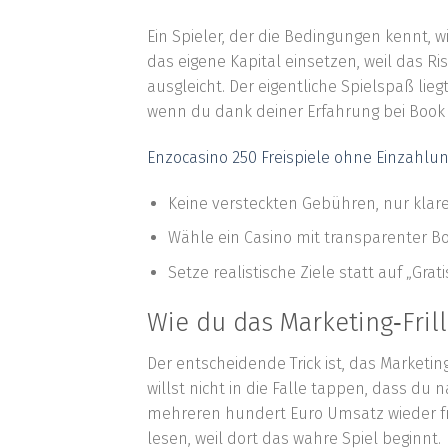
Ein Spieler, der die Bedingungen kennt, 
das eigene Kapital einsetzen, weil das R
ausgleicht. Der eigentliche Spielspaß lie
wenn du dank deiner Erfahrung bei Book o
Enzocasino 250 Freispiele ohne Einzahlu
Keine versteckten Gebühren, nur kla
Wähle ein Casino mit transparenter Bo
Setze realistische Ziele statt auf „Gra
Wie du das Marketing‑Fril
Der entscheidende Trick ist, das Marketin
willst nicht in die Falle tappen, dass d
mehreren hundert Euro Umsatz wieder frei
lesen, weil dort das wahre Spiel beginnt.