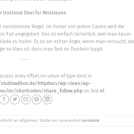
 trostlose Deal für Misstrauen
r nervtötende Regel: Im Footer von jedem Casino wird die
von 9 pt angegeben. Das ist einfach lächerlich, weil man kaum
lade zu holen. Es ist ein echter Ärger, wenn man versucht, di
 so klein ist, dass man fast im Dunkeln tappt.
o access array offset on value of type bool in
studiowilkos.de/httpdocs/wp-clean/wp-
me/inc/shortcodes/share_follow.php
on line
41
entlicht am Allgemein. Setzte ein Lesezeichen
permalink
.