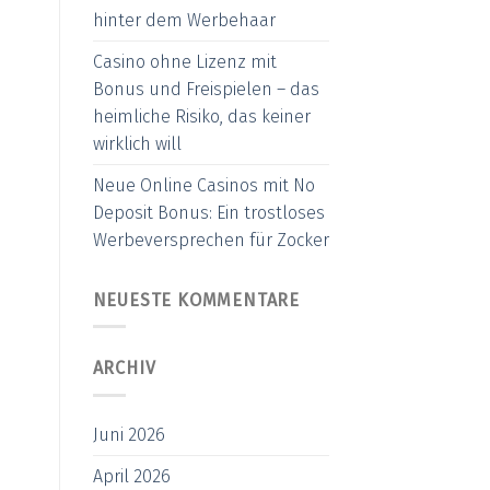
hinter dem Werbehaar
Casino ohne Lizenz mit
Bonus und Freispielen – das
heimliche Risiko, das keiner
wirklich will
Neue Online Casinos mit No
Deposit Bonus: Ein trostloses
Werbeversprechen für Zocker
NEUESTE KOMMENTARE
ARCHIV
Juni 2026
April 2026