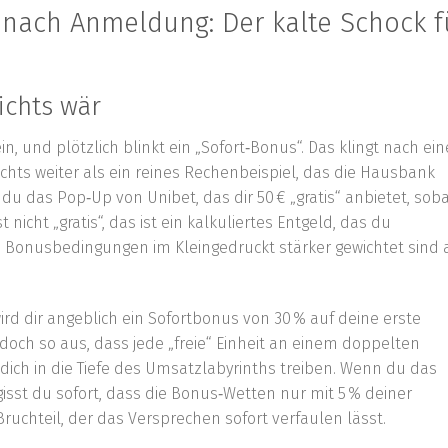
 nach Anmeldung: Der kalte Schock f
ichts wär
in, und plötzlich blinkt ein „Sofort‑Bonus“. Das klingt nach ei
nichts weiter als ein reines Rechenbeispiel, das die Hausbank
 du das Pop‑Up von Unibet, das dir 50 € „gratis“ anbietet, sob
nicht „gratis“, das ist ein kalkuliertes Entgeld, das du
 Bonusbedingungen im Kleingedruckt stärker gewichtet sind 
 wird dir angeblich ein Sofortbonus von 30 % auf deine erste
jedoch so aus, dass jede „freie“ Einheit an einem doppelten
ch in die Tiefe des Umsatzlabyrinths treiben. Wenn du das
gisst du sofort, dass die Bonus‑Wetten nur mit 5 % deiner
Bruchteil, der das Versprechen sofort verfaulen lässt.