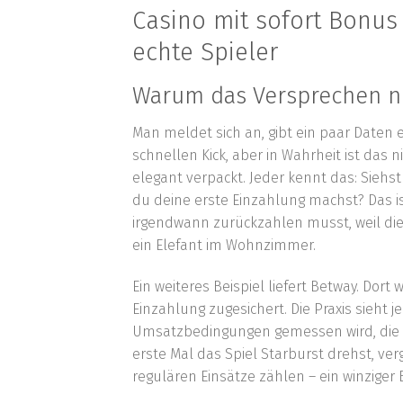
Casino mit sofort Bonus
echte Spieler
Warum das Versprechen n
Man meldet sich an, gibt ein paar Daten e
schnellen Kick, aber in Wahrheit ist das 
elegant verpackt. Jeder kennt das: Siehst
du deine erste Einzahlung machst? Das ist 
irgendwann zurückzahlen musst, weil die
ein Elefant im Wohnzimmer.
Ein weiteres Beispiel liefert Betway. Dort
Einzahlung zugesichert. Die Praxis sieht 
Umsatzbedingungen gemessen wird, die di
erste Mal das Spiel Starburst drehst, ver
regulären Einsätze zählen – ein winziger 