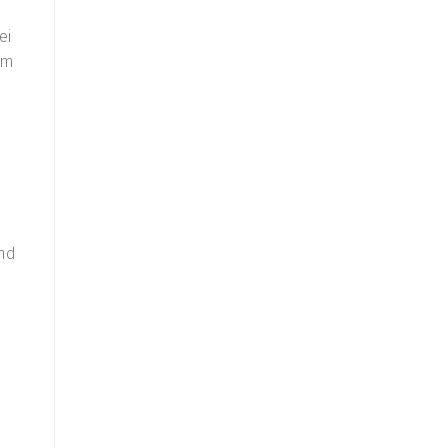
ei
em
Und