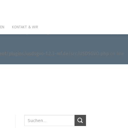
ean/wp-content/plugins/usdsgvo-1.2.3-
ZEN
KONTAKT & WIR
content/plugins/usdsgvo-1.2.3-mf.de/src/USDSGVO.php
on
ent/plugins/usdsgvo-1.2.3-mf.de/src/USDSGVO.php
on line