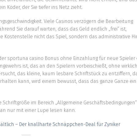
n Köder, der Sie tiefer ins Netz zieht.
ungsgeschwindigkeit. Viele Casinos verzögern die Bearbeitung
hrend Sie darauf warten, dass das Geld endlich „frei“ ist,
e Kostenstelle nicht das Spiel, sondern das administrative Hi
 der sportuna casino Bonus ohne Einzahlung für neue Spieler 
ewehrs ist, das an den Spielern vorbeischießt, ohne wirklic
ucht, das kleine, kaum lesbare Schriftstück zu entziffern, d
 erhalten kann, wird einem bewusst, dass das ganze Ganze ein
ge Schriftgröße im Bereich „Allgemeine Geschäftsbedingungen“
an nur mit einer Lupe lesen kann.
ältlich – Der knallharte Schnäppchen-Deal für Zyniker