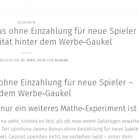
ALLGEMEIN
s ohne Einzahlung für neue Spieler
lität hinter dem Werbe‑Gaukel
NTLICHT AM
20. APRIL 2026
VON
MARIAN
hne Einzahlung für neue Spieler –
er dem Werbe‑Gaukel
nur ein weiteres Mathe‑Experiment ist
sieht, scheint es fast, als ob man einen Geldregen erwart
r: Der sportuna casino Bonus ohne Einzahlung für neue Spiele
el. Casinos spenden nicht, sie verleihen Geld – unter dem