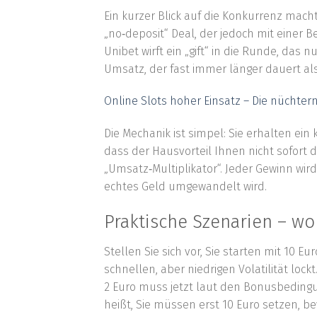
Ein kurzer Blick auf die Konkurrenz mach
„no‑deposit“ Deal, der jedoch mit einer 
Unibet wirft ein „gift“ in die Runde, das
Umsatz, der fast immer länger dauert als
Online Slots hoher Einsatz – Die nüchtern
Die Mechanik ist simpel: Sie erhalten ei
dass der Hausvorteil Ihnen nicht sofort de
„Umsatz‑Multiplikator“. Jeder Gewinn wird
echtes Geld umgewandelt wird.
Praktische Szenarien – wo
Stellen Sie sich vor, Sie starten mit 10 Eu
schnellen, aber niedrigen Volatilität lo
2 Euro muss jetzt laut den Bonusbeding
heißt, Sie müssen erst 10 Euro setzen, 