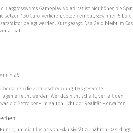
ein aggressiveres Gameplay. Volatilität ist hier höher, die Spin
 setzen 1,50 Euro, verlieren, setzen erneut, gewinnen 5 Euro.
tzfaktor belegt werden. Kurz gesagt: Das Geld bleibt im Cas
rzeugt hat.
inn = 2 €
er übersehen die Zeiteinschränkung: Das gesamte
gen erreicht werden. Wer das nicht schafft, verliert den
as die Betreiber – im Kalten Licht der Realität – erwarten.
rechen
 Runde, um die Illusion von Exklusivität zu nähren. Das klingt