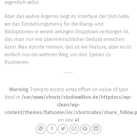
eigentlich willst.
Aber das wahre Ärgernis liegt im Interface der Slot‑Seite,
wo das Einstellungsmenü für die Klang‑ und
Bildoptionen in einem winzigen Dropdown verborgen ist,
das man nur mit übermenschlicher Geduld erreichen
kann. Man könnte meinen, das ist ein Feature, aber es ist
einfach nur ein weiterer Weg, um den Spieler zu
frustrieren.
Warning
: Trying to access array offset on value of type
bool in
/var/www/vhosts/studiowilkos.de/httpdocs/wp-
clean/wp-
content/themes/flatsome/inc/shortcodes/share_follow.
on line
41