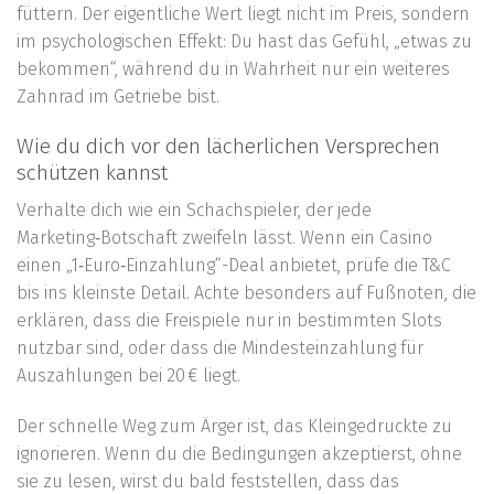
füttern. Der eigentliche Wert liegt nicht im Preis, sondern
im psychologischen Effekt: Du hast das Gefühl, „etwas zu
bekommen“, während du in Wahrheit nur ein weiteres
Zahnrad im Getriebe bist.
Wie du dich vor den lächerlichen Versprechen
schützen kannst
Verhalte dich wie ein Schachspieler, der jede
Marketing‑Botschaft zweifeln lässt. Wenn ein Casino
einen „1‑Euro‑Einzahlung“-Deal anbietet, prüfe die T&C
bis ins kleinste Detail. Achte besonders auf Fußnoten, die
erklären, dass die Freispiele nur in bestimmten Slots
nutzbar sind, oder dass die Mindesteinzahlung für
Auszahlungen bei 20 € liegt.
Der schnelle Weg zum Ärger ist, das Kleingedruckte zu
ignorieren. Wenn du die Bedingungen akzeptierst, ohne
sie zu lesen, wirst du bald feststellen, dass das