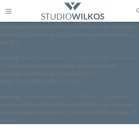
Warning
: Undefined property:
US\USDSGVO::$ga_trackoutboundlinks in
/var/www/vhosts/studiowilkos.de/httpdocs/wp-clean/wp-
content/plugins/usdsgvo-1.2.3-mf.de/src/USDSGVO.php
on
line
204
Warning
: Undefined property: US\USDSGVO::$ga_advlinkattr
in
/var/www/vhosts/studiowilkos.de/httpdocs/wp-
clean/wp-content/plugins/usdsgvo-1.2.3-
mf.de/src/USDSGVO.php
on line
207
Warning
: Undefined property: US\USDSGVO::$ga_demo in
/var/www/vhosts/studiowilkos.de/httpdocs/wp-clean/wp-
content/plugins/usdsgvo-1.2.3-mf.de/src/USDSGVO.php
on
line
210
Skip
to