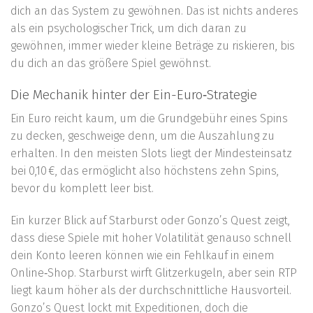
dich an das System zu gewöhnen. Das ist nichts anderes
als ein psychologischer Trick, um dich daran zu
gewöhnen, immer wieder kleine Beträge zu riskieren, bis
du dich an das größere Spiel gewöhnst.
Die Mechanik hinter der Ein-Euro‑Strategie
Ein Euro reicht kaum, um die Grundgebühr eines Spins
zu decken, geschweige denn, um die Auszahlung zu
erhalten. In den meisten Slots liegt der Mindesteinsatz
bei 0,10 €, das ermöglicht also höchstens zehn Spins,
bevor du komplett leer bist.
Ein kurzer Blick auf Starburst oder Gonzo’s Quest zeigt,
dass diese Spiele mit hoher Volatilität genauso schnell
dein Konto leeren können wie ein Fehlkauf in einem
Online‑Shop. Starburst wirft Glitzerkugeln, aber sein RTP
liegt kaum höher als der durchschnittliche Hausvorteil.
Gonzo’s Quest lockt mit Expeditionen, doch die