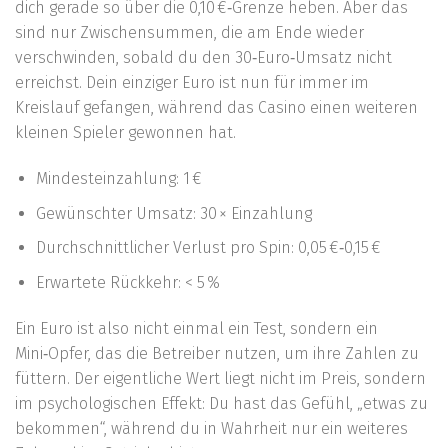
dich gerade so über die 0,10 €‑Grenze heben. Aber das
sind nur Zwischensummen, die am Ende wieder
verschwinden, sobald du den 30‑Euro‑Umsatz nicht
erreichst. Dein einziger Euro ist nun für immer im
Kreislauf gefangen, während das Casino einen weiteren
kleinen Spieler gewonnen hat.
Mindesteinzahlung: 1 €
Gewünschter Umsatz: 30 × Einzahlung
Durchschnittlicher Verlust pro Spin: 0,05 €‑0,15 €
Erwartete Rückkehr: < 5 %
Ein Euro ist also nicht einmal ein Test, sondern ein
Mini‑Opfer, das die Betreiber nutzen, um ihre Zahlen zu
füttern. Der eigentliche Wert liegt nicht im Preis, sondern
im psychologischen Effekt: Du hast das Gefühl, „etwas zu
bekommen“, während du in Wahrheit nur ein weiteres