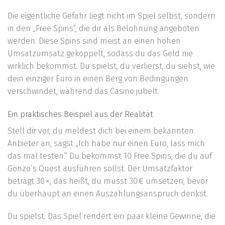
Die eigentliche Gefahr liegt nicht im Spiel selbst, sondern
in den „Free Spins“, die dir als Belohnung angeboten
werden. Diese Spins sind meist an einen hohen
Umsatzumsatz gekoppelt, sodass du das Geld nie
wirklich bekommst. Du spielst, du verlierst, du siehst, wie
dein einziger Euro in einen Berg von Bedingungen
verschwindet, während das Casino jubelt.
Ein praktisches Beispiel aus der Realität
Stell dir vor, du meldest dich bei einem bekannten
Anbieter an, sagst „Ich habe nur einen Euro, lass mich
das mal testen.“ Du bekommst 10 Free Spins, die du auf
Gonzo’s Quest ausführen sollst. Der Umsatzfaktor
beträgt 30 ×, das heißt, du musst 30 € umsetzen, bevor
du überhaupt an einen Auszahlungsanspruch denkst.
Du spielst. Das Spiel rendert ein paar kleine Gewinne, die