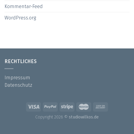
Kommentar-Feed
WordPress.org
RECHTLICHES
Impressum
Datenschutz
Copyright 2026 ©
studiowilkos.de