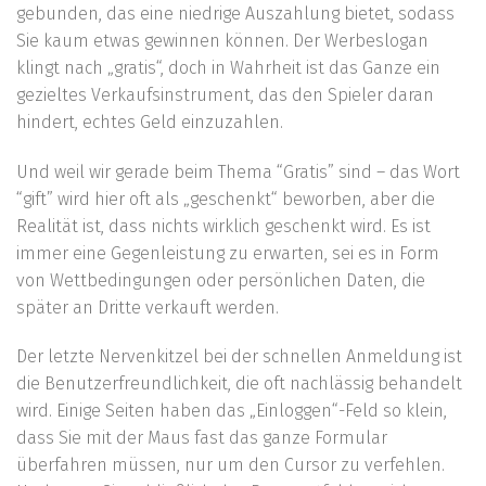
gebunden, das eine niedrige Auszahlung bietet, sodass
Sie kaum etwas gewinnen können. Der Werbeslogan
klingt nach „gratis“, doch in Wahrheit ist das Ganze ein
gezieltes Verkaufsinstrument, das den Spieler daran
hindert, echtes Geld einzuzahlen.
Und weil wir gerade beim Thema “Gratis” sind – das Wort
“gift” wird hier oft als „geschenkt“ beworben, aber die
Realität ist, dass nichts wirklich geschenkt wird. Es ist
immer eine Gegenleistung zu erwarten, sei es in Form
von Wettbedingungen oder persönlichen Daten, die
später an Dritte verkauft werden.
Der letzte Nervenkitzel bei der schnellen Anmeldung ist
die Benutzerfreundlichkeit, die oft nachlässig behandelt
wird. Einige Seiten haben das „Einloggen“-Feld so klein,
dass Sie mit der Maus fast das ganze Formular
überfahren müssen, nur um den Cursor zu verfehlen.