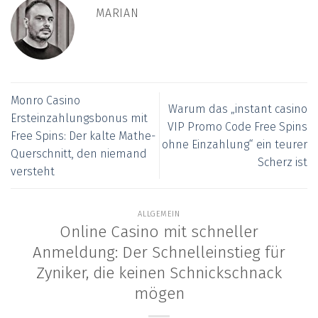
MARIAN
Monro Casino
Warum das „instant casino
Ersteinzahlungsbonus mit
VIP Promo Code Free Spins
Free Spins: Der kalte Mathe-
ohne Einzahlung“ ein teurer
Querschnitt, den niemand
Scherz ist
versteht
ALLGEMEIN
Online Casino mit schneller
Anmeldung: Der Schnelleinstieg für
Zyniker, die keinen Schnickschnack
mögen