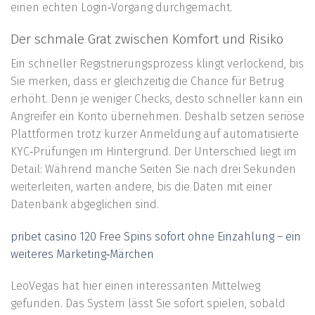
einen echten Login‑Vorgang durchgemacht.
Der schmale Grat zwischen Komfort und Risiko
Ein schneller Registrierungsprozess klingt verlockend, bis
Sie merken, dass er gleichzeitig die Chance für Betrug
erhöht. Denn je weniger Checks, desto schneller kann ein
Angreifer ein Konto übernehmen. Deshalb setzen seriöse
Plattformen trotz kurzer Anmeldung auf automatisierte
KYC‑Prüfungen im Hintergrund. Der Unterschied liegt im
Detail: Während manche Seiten Sie nach drei Sekunden
weiterleiten, warten andere, bis die Daten mit einer
Datenbank abgeglichen sind.
pribet casino 120 Free Spins sofort ohne Einzahlung – ein
weiteres Marketing‑Märchen
LeoVegas hat hier einen interessanten Mittelweg
gefunden. Das System lässt Sie sofort spielen, sobald