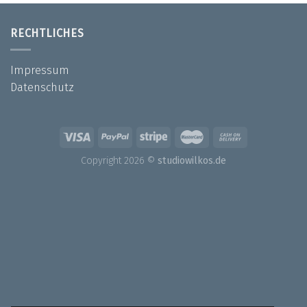
RECHTLICHES
Impressum
Datenschutz
Copyright 2026 ©
studiowilkos.de