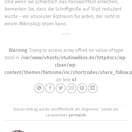
Und wenn Sie schließlich das Passwortfeld erreichen,
bemerken Sie, dass die Schriftgröße auf 10 pt reduziert
wurde – ein absoluter Alptraum für jeden, der nicht in
einem Mikroskop lesen kann.
Warning
: Trying to access array offset on value of type
bool in
/var/www/vhosts/studiowilkos.de/httpdocs/wp-
clean/wp-
content/themes/flatsome/inc/shortcodes/share_follow.
on line
41
Dieser Eintrag wurde veröffentlicht am Allgemein. Setzte ein
Lesezeichen
permalink
.