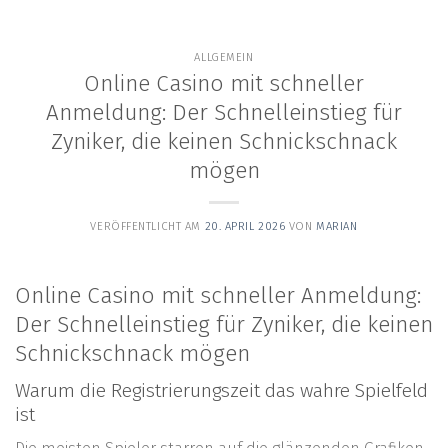
content
ALLGEMEIN
Online Casino mit schneller
Anmeldung: Der Schnelleinstieg für
Zyniker, die keinen Schnickschnack
mögen
VERÖFFENTLICHT AM
20. APRIL 2026
VON
MARIAN
Online Casino mit schneller Anmeldung:
Der Schnelleinstieg für Zyniker, die keinen
Schnickschnack mögen
Warum die Registrierungszeit das wahre Spielfeld
ist