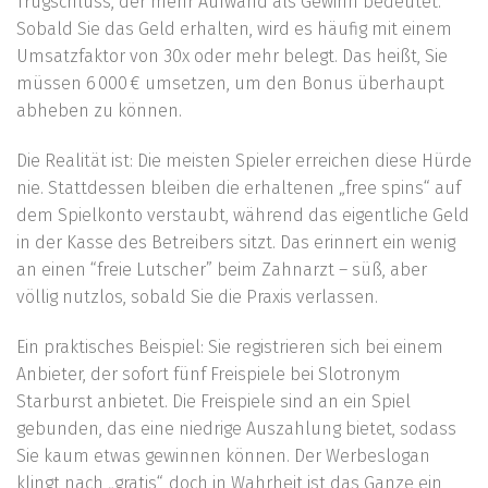
Trugschluss, der mehr Aufwand als Gewinn bedeutet.
Sobald Sie das Geld erhalten, wird es häufig mit einem
Umsatzfaktor von 30x oder mehr belegt. Das heißt, Sie
müssen 6 000 € umsetzen, um den Bonus überhaupt
abheben zu können.
Die Realität ist: Die meisten Spieler erreichen diese Hürde
nie. Stattdessen bleiben die erhaltenen „free spins“ auf
dem Spielkonto verstaubt, während das eigentliche Geld
in der Kasse des Betreibers sitzt. Das erinnert ein wenig
an einen “freie Lutscher” beim Zahnarzt – süß, aber
völlig nutzlos, sobald Sie die Praxis verlassen.
Ein praktisches Beispiel: Sie registrieren sich bei einem
Anbieter, der sofort fünf Freispiele bei Slotronym
Starburst anbietet. Die Freispiele sind an ein Spiel
gebunden, das eine niedrige Auszahlung bietet, sodass
Sie kaum etwas gewinnen können. Der Werbeslogan
klingt nach „gratis“, doch in Wahrheit ist das Ganze ein