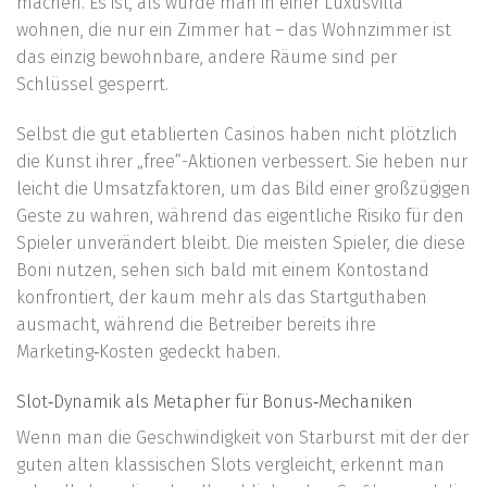
machen. Es ist, als würde man in einer Luxusvilla
wohnen, die nur ein Zimmer hat – das Wohnzimmer ist
das einzig bewohnbare, andere Räume sind per
Schlüssel gesperrt.
Selbst die gut etablierten Casinos haben nicht plötzlich
die Kunst ihrer „free“-Aktionen verbessert. Sie heben nur
leicht die Umsatzfaktoren, um das Bild einer großzügigen
Geste zu wahren, während das eigentliche Risiko für den
Spieler unverändert bleibt. Die meisten Spieler, die diese
Boni nutzen, sehen sich bald mit einem Kontostand
konfrontiert, der kaum mehr als das Startguthaben
ausmacht, während die Betreiber bereits ihre
Marketing‑Kosten gedeckt haben.
Slot‑Dynamik als Metapher für Bonus‑Mechaniken
Wenn man die Geschwindigkeit von Starburst mit der der
guten alten klassischen Slots vergleicht, erkennt man