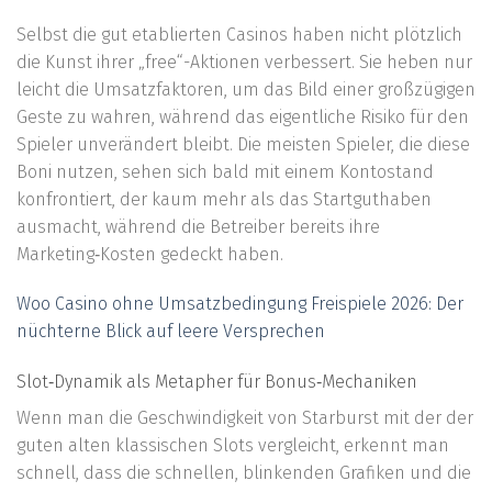
Selbst die gut etablierten Casinos haben nicht plötzlich
die Kunst ihrer „free“-Aktionen verbessert. Sie heben nur
leicht die Umsatzfaktoren, um das Bild einer großzügigen
Geste zu wahren, während das eigentliche Risiko für den
Spieler unverändert bleibt. Die meisten Spieler, die diese
Boni nutzen, sehen sich bald mit einem Kontostand
konfrontiert, der kaum mehr als das Startguthaben
ausmacht, während die Betreiber bereits ihre
Marketing‑Kosten gedeckt haben.
Woo Casino ohne Umsatzbedingung Freispiele 2026: Der
nüchterne Blick auf leere Versprechen
Slot‑Dynamik als Metapher für Bonus‑Mechaniken
Wenn man die Geschwindigkeit von Starburst mit der der
guten alten klassischen Slots vergleicht, erkennt man
schnell, dass die schnellen, blinkenden Grafiken und die