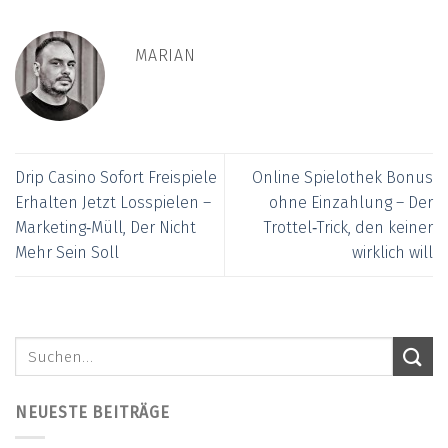
MARIAN
Drip Casino Sofort Freispiele
Online Spielothek Bonus
Erhalten Jetzt Losspielen –
ohne Einzahlung – Der
Marketing‑Müll, Der Nicht
Trottel‑Trick, den keiner
Mehr Sein Soll
wirklich will
NEUESTE BEITRÄGE