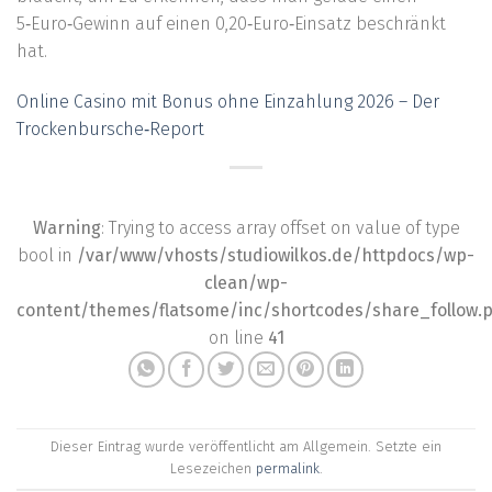
5‑Euro‑Gewinn auf einen 0,20‑Euro‑Einsatz beschränkt
hat.
Online Casino mit Bonus ohne Einzahlung 2026 – Der
Trockenbursche‑Report
Warning
: Trying to access array offset on value of type
bool in
/var/www/vhosts/studiowilkos.de/httpdocs/wp-
clean/wp-
content/themes/flatsome/inc/shortcodes/share_follow.
on line
41
Dieser Eintrag wurde veröffentlicht am Allgemein. Setzte ein
Lesezeichen
permalink
.