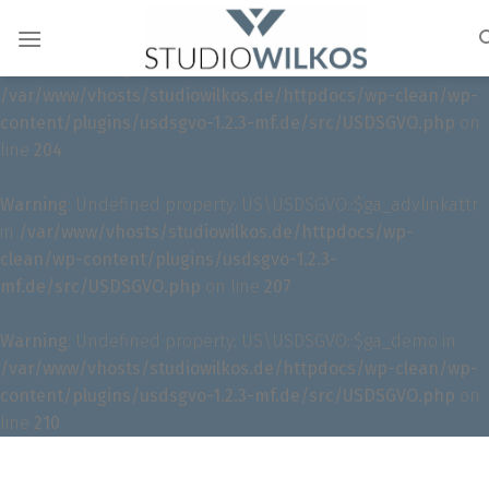
Warning
: Undefined property:
US\USDSGVO::$ga_trackoutboundlinks in
/var/www/vhosts/studiowilkos.de/httpdocs/wp-clean/wp-
content/plugins/usdsgvo-1.2.3-mf.de/src/USDSGVO.php
on
line
204
Warning
: Undefined property: US\USDSGVO::$ga_advlinkattr
in
/var/www/vhosts/studiowilkos.de/httpdocs/wp-
clean/wp-content/plugins/usdsgvo-1.2.3-
mf.de/src/USDSGVO.php
on line
207
Warning
: Undefined property: US\USDSGVO::$ga_demo in
/var/www/vhosts/studiowilkos.de/httpdocs/wp-clean/wp-
content/plugins/usdsgvo-1.2.3-mf.de/src/USDSGVO.php
on
line
210
Skip
to