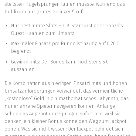
steilsten Hügelsprüngen laufen müsste, während das
Publikum nur „Gutes Gelingen!“ ruft.
Nur bestimmte Slots – z. B. Starburst oder Gonzo’s
Quest – zählen zum Umsatz
Maximaler Einsatz pro Runde ist häufig auf 0,20 €
begrenzt
Gewinnlimits: Der Bonus kann höchstens 5 €
auszahlen
Die Kombination aus niedrigen Einsatzlimits und hohen
Umsatzanforderungen verwandelt das vermeintliche
„kostenlose“ Geld in ein mathematisches Labyrinth, das
nur erfahrene Spieler navigieren können. Anfänger
sehen das Angebot und springen sofort rein, weil sie
denken, ein kleiner Bonus könne den Weg zum Jackpot
ebnen. Was sie nicht wissen: Der Jackpot befindet sich