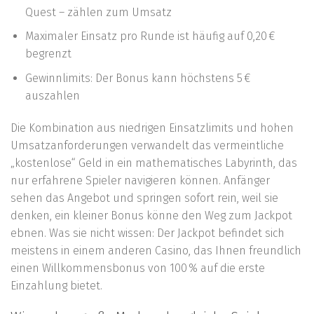
Quest – zählen zum Umsatz
Maximaler Einsatz pro Runde ist häufig auf 0,20 €
begrenzt
Gewinnlimits: Der Bonus kann höchstens 5 €
auszahlen
Die Kombination aus niedrigen Einsatzlimits und hohen
Umsatzanforderungen verwandelt das vermeintliche
„kostenlose“ Geld in ein mathematisches Labyrinth, das
nur erfahrene Spieler navigieren können. Anfänger
sehen das Angebot und springen sofort rein, weil sie
denken, ein kleiner Bonus könne den Weg zum Jackpot
ebnen. Was sie nicht wissen: Der Jackpot befindet sich
meistens in einem anderen Casino, das Ihnen freundlich
einen Willkommensbonus von 100 % auf die erste
Einzahlung bietet.