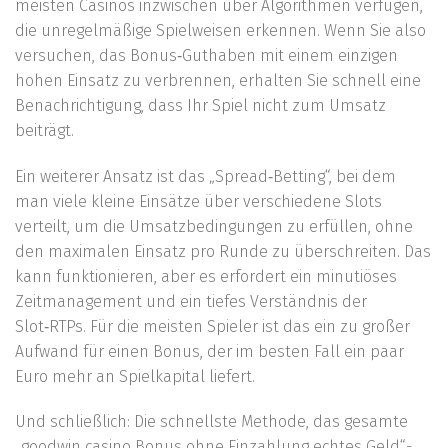
meisten Casinos inzwischen über Algorithmen verfügen,
die unregelmäßige Spielweisen erkennen. Wenn Sie also
versuchen, das Bonus‑Guthaben mit einem einzigen
hohen Einsatz zu verbrennen, erhalten Sie schnell eine
Benachrichtigung, dass Ihr Spiel nicht zum Umsatz
beiträgt.
Ein weiterer Ansatz ist das „Spread‑Betting“, bei dem
man viele kleine Einsätze über verschiedene Slots
verteilt, um die Umsatzbedingungen zu erfüllen, ohne
den maximalen Einsatz pro Runde zu überschreiten. Das
kann funktionieren, aber es erfordert ein minutiöses
Zeitmanagement und ein tiefes Verständnis der
Slot‑RTPs. Für die meisten Spieler ist das ein zu großer
Aufwand für einen Bonus, der im besten Fall ein paar
Euro mehr an Spielkapital liefert.
Und schließlich: Die schnellste Methode, das gesamte
„goodwin casino Bonus ohne Einzahlung echtes Geld“-