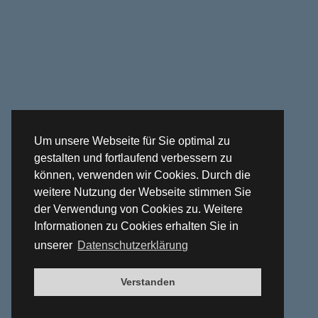
Um unsere Webseite für Sie optimal zu
gestalten und fortlaufend verbessern zu
können, verwenden wir Cookies. Durch die
weitere Nutzung der Webseite stimmen Sie
der Verwendung von Cookies zu. Weitere
Informationen zu Cookies erhalten Sie in
unserer
Datenschutzerklärung
Verstanden