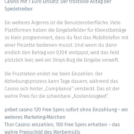
Casino mit 1 Euro Einsatz: Der trostlose Alltag der
Spieletreiber
Ein weiteres Ärgernis ist die Benutzeroberfläche. Viele
Plattformen haben die Eingabefelder für Kleinstbeträge
so klein programmiert, dass du fast das Mobiltelefon mit
einer Pinzette bedienen musst. Und wenn du dann
endlich den Betrag von 0,10 € eintippst, wird das Feld
plötzlich leer, weil ein Skript‑Bug die Eingabe verwirft.
Die Frustration endet nie beim Einzahlen. Der
Abhebungs­prozess kann Tage dauern, während das
Casino sich hinter „Compliance“ versteckt. Das ist der
wahre Preis für die scheinbare „Kostenlosigkeit“.
pribet casino 120 Free Spins sofort ohne Einzahlung – ein
weiteres Marketing‑Märchen
Thor Casino: einzahlen, 100 Free Spins erhalten – das
wahre Preisschild des Werbemülls