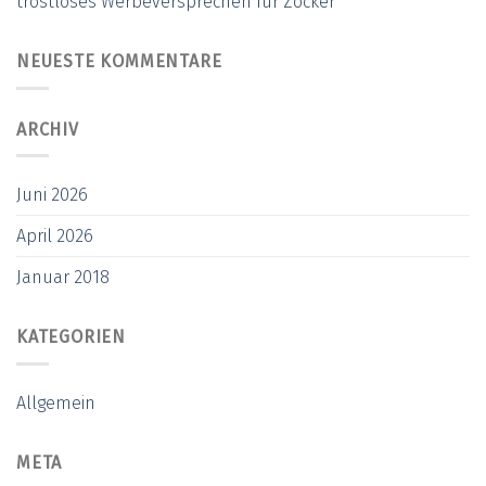
trostloses Werbeversprechen für Zocker
NEUESTE KOMMENTARE
ARCHIV
Juni 2026
April 2026
Januar 2018
KATEGORIEN
Allgemein
META