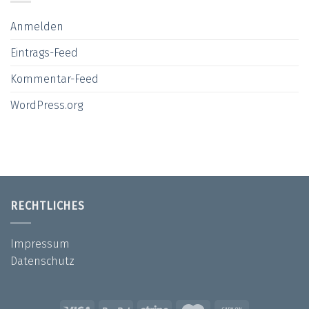
Anmelden
Eintrags-Feed
Kommentar-Feed
WordPress.org
RECHTLICHES
Impressum
Datenschutz