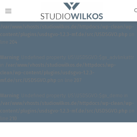
Warning
: Undefined property:
US\USDSGVO::$ga_trackoutboundlinks in
/var/www/vhosts/studiowilkos.de/httpdocs/wp-clean/wp-
content/plugins/usdsgvo-1.2.3-mf.de/src/USDSGVO.php
on
line
204
Warning
: Undefined property: US\USDSGVO::$ga_advlinkattr
in
/var/www/vhosts/studiowilkos.de/httpdocs/wp-
clean/wp-content/plugins/usdsgvo-1.2.3-
mf.de/src/USDSGVO.php
on line
207
Warning
: Undefined property: US\USDSGVO::$ga_demo in
/var/www/vhosts/studiowilkos.de/httpdocs/wp-clean/wp-
content/plugins/usdsgvo-1.2.3-mf.de/src/USDSGVO.php
on
line
210
Skip
to