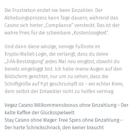
Die Frustration endet nie beim Einzahlen. Der
Abhebungs­prozess kann Tage dauern, während das
Casino sich hinter „Compliance“ versteckt. Das ist der
wahre Preis für die scheinbare „Kostenlosigkeit“.
Und dann diese winzige, nervige Fußnote im
Krypto‑Wallet‑Login, die verlangt, dass du deine
„2‑FA‑Bestätigung“ jedes Mal neu eingibst, obwohl du
bereits eingeloggt bist. Ich habe meine Augen auf den
Bildschirm gerichtet, nur um zu sehen, dass die
Schriftgröße auf 9 pt geschrumpft ist – ein echter Krimi,
dem selbst der Entwickler nicht zu helfen vermag.
Vegaz Casino Willkommensbonus ohne Einzahlung – Der
kalte Kaffee der Glücksspielwelt
Stay Casino ohne Wager: Free Spins ohne Einzahlung –
Der harte Schnickschnack, den keiner braucht