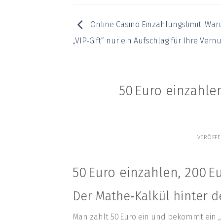
Online Casino Einzahlungslimit: Wa
„VIP‑Gift“ nur ein Aufschlag für Ihre Vernu
50 Euro einzahle
VERÖFFE
50 Euro einzahlen, 200 
Der Mathe‑Kalkül hinter 
Man zahlt 50 Euro ein und bekommt ein „G