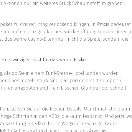
ten Aktionen nur ein weiteres Stück Schaumstoff im großen
paket zu drehen, mag verlockend klingen. In Praxis bedeutet
eude auf ein einziges, kleines Stück Hoffnung konzentrieren, 
ist das wahre Casino‑Dilemma – nicht die Spiele, sondern die
.
– ein winziger Trost für das wahre Risiko
 als ob Sie in einem Fünf‑Sterne‑Hotel landen würden,
er eines motels stuck sind, das gerade erst den Teppich
as Ihnen angeboten wird – ein bisschen Glamour, der schnell
len, achten Sie auf die kleinen Details. Manchmal ist die wah
inzige Schriftart in den AGBs, die kaum lesbar ist. Und jetzt, w
s Auszahlung‑Interface bei LeoVegas eine winzige, kaum
1080p Auflösung funktioniert – ein echtes Ärgernis.