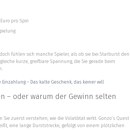
 Euro pro Spin
pielung
och fühlen sich manche Spieler, als ob sie bei Starburst den
gleiche kurze, greifbare Spannung, die Sie gerade beim
n.
 Einzahlung – Das kalte Geschenk, das keiner will
ien – oder warum der Gewinn selten
Sie zuerst verstehen, wie die Volatilität wirkt. Gonzo’s Quest 
eißt, eine lange Durststrecke, gefolgt von einem plötzlichen