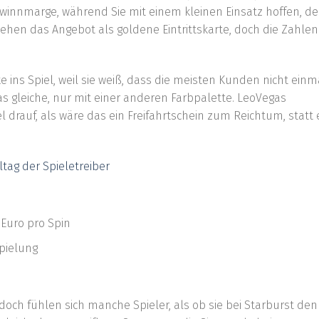
ewinnmarge, während Sie mit einem kleinen Einsatz hoffen, d
sehen das Angebot als goldene Eintrittskarte, doch die Zahlen
e ins Spiel, weil sie weiß, dass die meisten Kunden nicht einm
s gleiche, nur mit einer anderen Farbpalette. LeoVegas
el drauf, als wäre das ein Freifahrtschein zum Reichtum, statt 
ltag der Spieletreiber
 Euro pro Spin
pielung
och fühlen sich manche Spieler, als ob sie bei Starburst den