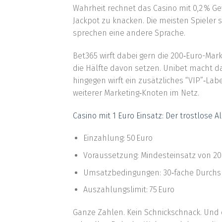
Wahrheit rechnet das Casino mit 0,2 % G
Jackpot zu knacken. Die meisten Spieler 
sprechen eine andere Sprache.
Bet365 wirft dabei gern die 200‑Euro-Mark
die Hälfte davon setzen. Unibet macht da
hingegen wirft ein zusätzliches “VIP”‑Lab
weiterer Marketing‑Knoten im Netz.
Casino mit 1 Euro Einsatz: Der trostlose Al
Einzahlung: 50 Euro
Voraussetzung: Mindesteinsatz von 20
Umsatzbedingungen: 30‑fache Durchs
Auszahlungslimit: 75 Euro
Ganze Zahlen. Kein Schnickschnack. Und d