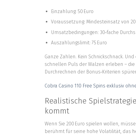
Einzahlung: 50 Euro
Voraussetzung: Mindesteinsatz von 20
Umsatzbedingungen: 30‑fache Durchs
Auszahlungslimit: 75 Euro
Ganze Zahlen. Kein Schnickschnack. Und d
schnellen Puls der Walzen erleben – die 
Durchrechnen der Bonus‑Kriterien spüre
Cobra Casino 110 Free Spins exklusiv ohne
Realistische Spielstrateg
kommt
Wenn Sie 200 Euro spielen wollen, müssen 
berühmt für seine hohe Volatilität, das h