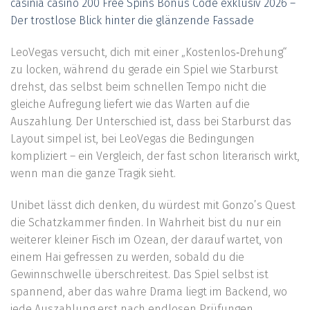
casinia casino 200 Free Spins Bonus Code exklusiv 2026 –
Der trostlose Blick hinter die glänzende Fassade
LeoVegas versucht, dich mit einer „Kostenlos‑Drehung“
zu locken, während du gerade ein Spiel wie Starburst
drehst, das selbst beim schnellen Tempo nicht die
gleiche Aufregung liefert wie das Warten auf die
Auszahlung. Der Unterschied ist, dass bei Starburst das
Layout simpel ist, bei LeoVegas die Bedingungen
kompliziert – ein Vergleich, der fast schon literarisch wirkt,
wenn man die ganze Tragik sieht.
Unibet lässt dich denken, du würdest mit Gonzo’s Quest
die Schatzkammer finden. In Wahrheit bist du nur ein
weiterer kleiner Fisch im Ozean, der darauf wartet, von
einem Hai gefressen zu werden, sobald du die
Gewinnschwelle überschreitest. Das Spiel selbst ist
spannend, aber das wahre Drama liegt im Backend, wo
jede Auszahlung erst nach endlosen Prüfungen