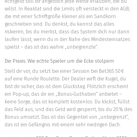
echtgeld soll dir angeblich jede Wette erlauben, die du
willst. In Realität sind die Limits oft versteckt in den AGB,
die mit einer Schriftgröße kleiner als ein Sandkorn
geschrieben sind. Du denkst, du kannst das alles
riskieren, bis du merkst, dass das System dich nur dann
laufen lässt, wenn du in der Nähe des Mindesteinsatzes
spielst – das ist das wahre „unbegrenzte“.
Die Praxis: Wie echte Spieler um die Ecke stolpern
Stell dir vor, du setzt bei einer Session bei Bet365 50 €
auf eine Runde Roulette. Der Dealer wirft die Kugel, du
bist dir sicher, das ist dein Glückstag. Plötzlich erscheint
ein Pop‑up, das dir ein „Bonus‑Guthaben“ anbietet –
keine Sorge, das ist komplett kostenlos. Du klickst, füllst
das Feld aus, und das Geld wird gesperrt, bis du 20 % des
Bonus umsetzt. Das ist das Gegenteil von „unbegrenzt“,
das ist ein Gefängnis mit einem sehr niedrigen Dach.