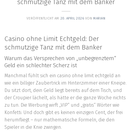
schmutzige Tanz mit dem Banker
VERÖFFENTLICHT AM
20. APRIL 2026
VON
MARIAN
Casino ohne Limit Echtgeld: Der
schmutzige Tanz mit dem Banker
Warum das Versprechen von „unbegrenztem“
Geld ein schlechter Scherz ist
Manchmal fühlt sich ein casino ohne limit echtgeld an
wie ein billiger Zaubertrick im Hinterzimmer einer Kneipe.
Du sitzt dort, dein Geld liegt bereits auf dem Tisch, und
der Croupier lächelt, als hätte er die ganze Woche nichts
zu tun. Die Werbung wirft „VIP“ und „gratis“ Wörter wie
Konfetti. Und doch gibt es keinen einzigen Cent, der frei
herumfliegt – nur mathematische Formeln, die den
Spieler in die Knie zwingen.