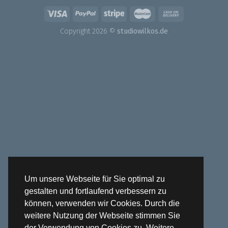
Copyright 2026 ©
studiowilkos.de
Um unsere Webseite für Sie optimal zu
gestalten und fortlaufend verbessern zu
können, verwenden wir Cookies. Durch die
weitere Nutzung der Webseite stimmen Sie
der Verwendung von Cookies zu. Weitere