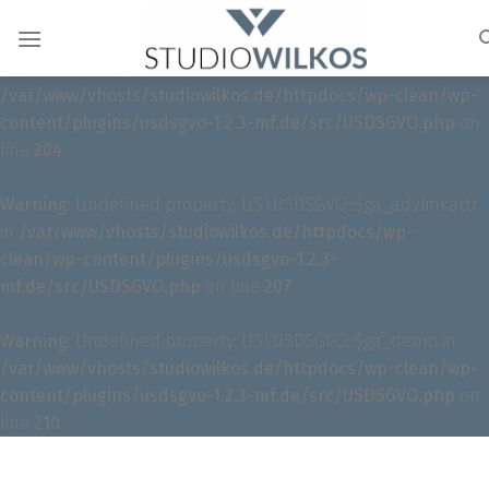
Warning
: Undefined property:
US\USDSGVO::$ga_trackoutboundlinks in
/var/www/vhosts/studiowilkos.de/httpdocs/wp-clean/wp-
content/plugins/usdsgvo-1.2.3-mf.de/src/USDSGVO.php
on
line
204
Warning
: Undefined property: US\USDSGVO::$ga_advlinkattr
in
/var/www/vhosts/studiowilkos.de/httpdocs/wp-
clean/wp-content/plugins/usdsgvo-1.2.3-
mf.de/src/USDSGVO.php
on line
207
Warning
: Undefined property: US\USDSGVO::$ga_demo in
/var/www/vhosts/studiowilkos.de/httpdocs/wp-clean/wp-
content/plugins/usdsgvo-1.2.3-mf.de/src/USDSGVO.php
on
line
210
Skip
to