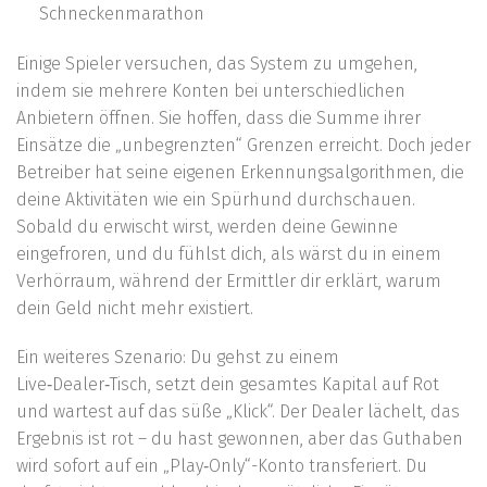
Schneckenmarathon
Einige Spieler versuchen, das System zu umgehen,
indem sie mehrere Konten bei unterschiedlichen
Anbietern öffnen. Sie hoffen, dass die Summe ihrer
Einsätze die „unbegrenzten“ Grenzen erreicht. Doch jeder
Betreiber hat seine eigenen Erkennungsalgorithmen, die
deine Aktivitäten wie ein Spürhund durchschauen.
Sobald du erwischt wirst, werden deine Gewinne
eingefroren, und du fühlst dich, als wärst du in einem
Verhörraum, während der Ermittler dir erklärt, warum
dein Geld nicht mehr existiert.
Ein weiteres Szenario: Du gehst zu einem
Live‑Dealer‑Tisch, setzt dein gesamtes Kapital auf Rot
und wartest auf das süße „Klick“. Der Dealer lächelt, das
Ergebnis ist rot – du hast gewonnen, aber das Guthaben
wird sofort auf ein „Play‑Only“-Konto transferiert. Du