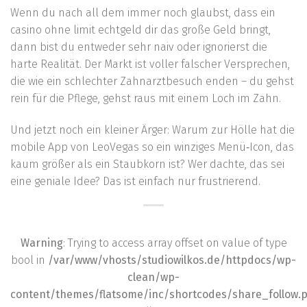
Wenn du nach all dem immer noch glaubst, dass ein
casino ohne limit echtgeld dir das große Geld bringt,
dann bist du entweder sehr naiv oder ignorierst die
harte Realität. Der Markt ist voller falscher Versprechen,
die wie ein schlechter Zahnarztbesuch enden – du gehst
rein für die Pflege, gehst raus mit einem Loch im Zahn.
Und jetzt noch ein kleiner Ärger: Warum zur Hölle hat die
mobile App von LeoVegas so ein winziges Menü‑Icon, das
kaum größer als ein Staubkorn ist? Wer dachte, das sei
eine geniale Idee? Das ist einfach nur frustrierend.
Warning
: Trying to access array offset on value of type
bool in
/var/www/vhosts/studiowilkos.de/httpdocs/wp-
clean/wp-
content/themes/flatsome/inc/shortcodes/share_follow.