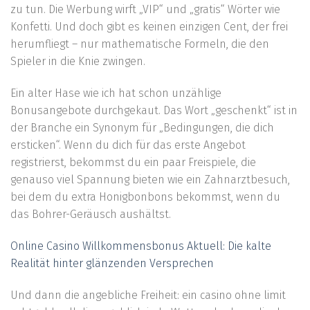
zu tun. Die Werbung wirft „VIP“ und „gratis“ Wörter wie
Konfetti. Und doch gibt es keinen einzigen Cent, der frei
herumfliegt – nur mathematische Formeln, die den
Spieler in die Knie zwingen.
Ein alter Hase wie ich hat schon unzählige
Bonusangebote durchgekaut. Das Wort „geschenkt“ ist in
der Branche ein Synonym für „Bedingungen, die dich
ersticken“. Wenn du dich für das erste Angebot
registrierst, bekommst du ein paar Freispiele, die
genauso viel Spannung bieten wie ein Zahnarztbesuch,
bei dem du extra Honigbonbons bekommst, wenn du
das Bohrer-Geräusch aushältst.
Online Casino Willkommensbonus Aktuell: Die kalte
Realität hinter glänzenden Versprechen
Und dann die angebliche Freiheit: ein casino ohne limit