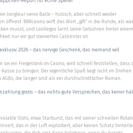
hnäppchen-Report für echte Spieler
ein Jongleur seine Bälle – hübsch, aber schnell wieder
öffnest. 888casino wirft das Wort „gift“ in die Runde, als wä
acken musst, und LeoVegas tarnt seine Gebühren hinter eine
keit nur ein gut trainiertes Callcenter ist.
 exklusiv 2026 – das nervige Geschenk, das niemand will
n sei ein Freigetränk im Casino, wird schnell feststellen, dass 
e Kasse zu bringen. Der eigentliche Spaß liegt nicht im Drehen
AGBs, die länger sind als ein durchschnittlicher Roman.
inzahlung gratis – das nichts‑gute Versprechen, das keiner häl
olatile Slots, etwa Starburst, das mit seiner schnellen Rotat
nnert, das in der Luft explodiert, aber keinen Schatz hinterlä
wankungen, die dich erst dann belohnen, wenn du bereits