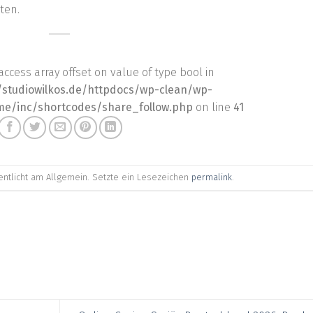
ten.
o access array offset on value of type bool in
studiowilkos.de/httpdocs/wp-clean/wp-
me/inc/shortcodes/share_follow.php
on line
41
entlicht am Allgemein. Setzte ein Lesezeichen
permalink
.