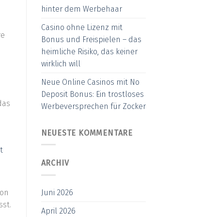
hinter dem Werbehaar
Casino ohne Lizenz mit
re
Bonus und Freispielen – das
m
heimliche Risiko, das keiner
wirklich will
Neue Online Casinos mit No
Deposit Bonus: Ein trostloses
das
Werbeversprechen für Zocker
NEUESTE KOMMENTARE
t
ARCHIV
Juni 2026
ion
sst.
April 2026