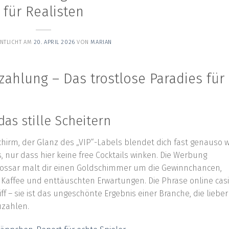
für Realisten
NTLICHT AM
20. APRIL 2026
VON
MARIAN
zahlung – Das trostlose Paradies für
as stille Scheitern
schirm, der Glanz des „VIP“-Labels blendet dich fast genauso w
, nur dass hier keine free Cocktails winken. Die Werbung
Glossar malt dir einen Goldschimmer um die Gewinnchancen,
m Kaffee und enttäuschten Erwartungen. Die Phrase online cas
ff – sie ist das ungeschönte Ergebnis einer Branche, die lieber
uzahlen.