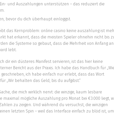
 Ein- und Auszahlungen unterstützen – das reduziert die
em.
n, bevor du dich überhaupt einloggst.
eibt das Kernproblem: online casino keine auszahlung ist me
Markt hat erkannt, dass die meisten Spieler ohnehin nicht bis 
den die Systeme so gebaut, dass die Mehrheit von Anfang an
ard lebt.
h dir ein düsteres Manifest servieren, ist das hier keine
erner Bericht aus der Praxis. Ich habe das Handbuch für „Wi
 geschrieben, ich habe einfach nur erlebt, dass das Wort
ür „Wir behalten das Geld, bis du aufgibst.“
che, die mich wirklich nervt: die winzige, kaum lesbare
die maximal mögliche Auszahlung pro Monat bei €3.000 liegt, w
ahlen zu zeigen. Und während du versuchst, die winzigen
einen letzten Spin – weil das Interface einfach zu blöd ist, um