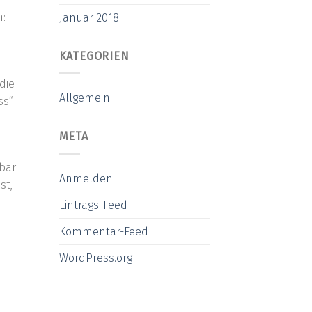
m:
Januar 2018
KATEGORIEN
 die
Allgemein
ss“
META
nbar
Anmelden
st,
Eintrags-Feed
Kommentar-Feed
WordPress.org