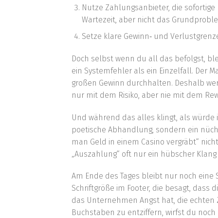
Nutze Zahlungsanbieter, die sofortige
Wartezeit, aber nicht das Grundprobl
Setze klare Gewinn‑ und Verlustgrenze
Doch selbst wenn du all das befolgst, bl
ein Systemfehler als ein Einzelfall. Der 
großen Gewinn durchhalten. Deshalb wer
nur mit dem Risiko, aber nie mit dem Rew
Und während das alles klingt, als würde ic
poetische Abhandlung, sondern ein nücht
man Geld in einem Casino vergräbt“ nicht
„Auszahlung“ oft nur ein hübscher Klang f
Am Ende des Tages bleibt nur noch eine Sa
Schriftgröße im Footer, die besagt, dass 
das Unternehmen Angst hat, die echten Z
Buchstaben zu entziffern, wirfst du noch 