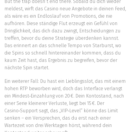
But the trap doesn’t end there. Sobald du dich wieder
meldest, wirft das Casino neue Angebote in deinen Feed,
als wäre es ein Endloslauf von Promotions, die nie
aufhören. Diese ständige Flut erzeugt ein Gefühl von
Dringlichkeit, das dich dazu zwingt, Entscheidungen zu
treffen, bevor du deine Strategie überdenken kannst.
Das erinnert an das schnelle Tempo von Starburst, wo
die Spins so schnell hintereinander kommen, dass du
kaum Zeit hast, das Ergebnis zu begreifen, bevor der
nächste Spin startet.
Ein weiterer Fall: Du hast ein Lieblingsslot, das mit einem
hohen RTP beworben wird, doch das Interface verlangt
ein Mindest‑Einzahlung von 20 €. Dein Kontostand, nach
einer Serie kleinerer Verluste, liegt bei 15 €. Der
Casino‑Support sagt, das „VIP‑Level“ könne das Limit
senken – ein Versprechen, das du erst nach einer
Wartezeit von drei Werktagen hörst, während dein