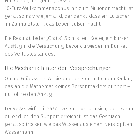
Ein Spieler, der glaubt, dass ein
10‑Euro‑Willkommensbonus ihn zum Millionär macht, ist
genauso naiv wie jemand, der denkt, dass ein Lutscher
im Zahnarztstuhl das Leben süßer macht.
Die Realität: Jeder „Gratis“-Spin ist ein Köder, ein kurzer
Ausflug in die Versuchung, bevor du wieder im Dunkel
des Verlustes landest.
Die Mechanik hinter den Versprechungen
Online Glücksspiel Anbieter operieren mit einem Kalkül,
das an die Mathematik eines Börsenmaklers erinnert –
nur ohne den Anzug.
LeoVegas wirft mit 24/7 Live‑Support um sich, doch wenn
du endlich den Support erreichst, ist das Gespräch
genauso trocken wie das Wasser aus einem verstopften
Wasserhahn.