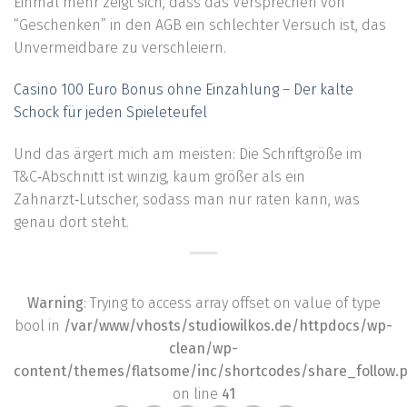
Einmal mehr zeigt sich, dass das Versprechen von
“Geschenken” in den AGB ein schlechter Versuch ist, das
Unvermeidbare zu verschleiern.
Casino 100 Euro Bonus ohne Einzahlung – Der kalte
Schock für jeden Spieleteufel
Und das ärgert mich am meisten: Die Schriftgröße im
T&C‑Abschnitt ist winzig, kaum größer als ein
Zahnarzt‑Lutscher, sodass man nur raten kann, was
genau dort steht.
Warning
: Trying to access array offset on value of type
bool in
/var/www/vhosts/studiowilkos.de/httpdocs/wp-
clean/wp-
content/themes/flatsome/inc/shortcodes/share_follow.
on line
41