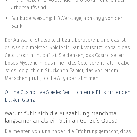
Arbeitsaufwand.
Banküberweisung: 1–3 Werktage, abhängig von der
Bank.
Der Aufwand ist also leicht zu überblicken. Und das ist
es, was die meisten Spieler in Panik versetzt, sobald das
Geld „noch nicht da“ ist. Sie denken, das Casino sei ein
böses Mysterium, das ihnen das Geld vorenthält – dabei
ist es lediglich ein Stückchen Papier, das von einem
Menschen prüft, ob die Angaben stimmen.
Online Casino Live Spiele: Der nüchterne Blick hinter den
billigen Glanz
Warum fühlt sich die Auszahlung manchmal
langsamer an als ein Spin an Gonzo’s Quest?
Die meisten von uns haben die Erfahrung gemacht, dass