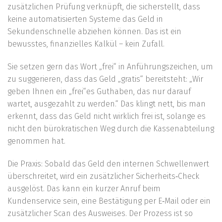
zusätzlichen Prüfung verknüpft, die sicherstellt, dass
keine automatisierten Systeme das Geld in
Sekundenschnelle abziehen können. Das ist ein
bewusstes, finanzielles Kalkül – kein Zufall.
Sie setzen gern das Wort „frei“ in Anführungszeichen, um
zu suggerieren, dass das Geld „gratis“ bereitsteht: „Wir
geben Ihnen ein „frei“es Guthaben, das nur darauf
wartet, ausgezahlt zu werden.“ Das klingt nett, bis man
erkennt, dass das Geld nicht wirklich frei ist, solange es
nicht den bürokratischen Weg durch die Kassenabteilung
genommen hat.
Die Praxis: Sobald das Geld den internen Schwellenwert
überschreitet, wird ein zusätzlicher Sicherheits‑Check
ausgelöst. Das kann ein kurzer Anruf beim
Kundenservice sein, eine Bestätigung per E‑Mail oder ein
zusätzlicher Scan des Ausweises. Der Prozess ist so