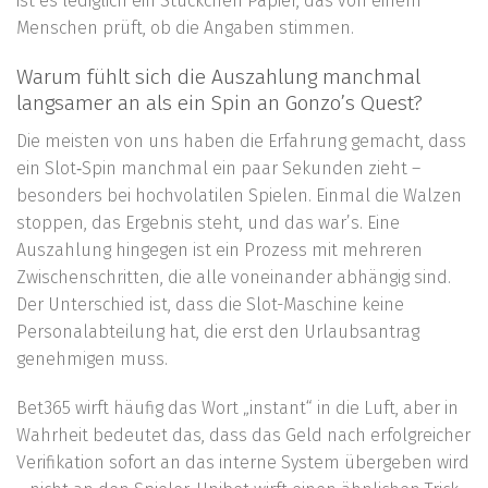
ist es lediglich ein Stückchen Papier, das von einem
Menschen prüft, ob die Angaben stimmen.
Warum fühlt sich die Auszahlung manchmal
langsamer an als ein Spin an Gonzo’s Quest?
Die meisten von uns haben die Erfahrung gemacht, dass
ein Slot‑Spin manchmal ein paar Sekunden zieht –
besonders bei hochvolatilen Spielen. Einmal die Walzen
stoppen, das Ergebnis steht, und das war’s. Eine
Auszahlung hingegen ist ein Prozess mit mehreren
Zwischenschritten, die alle voneinander abhängig sind.
Der Unterschied ist, dass die Slot-Maschine keine
Personalabteilung hat, die erst den Urlaubsantrag
genehmigen muss.
Bet365 wirft häufig das Wort „instant“ in die Luft, aber in
Wahrheit bedeutet das, dass das Geld nach erfolgreicher
Verifikation sofort an das interne System übergeben wird