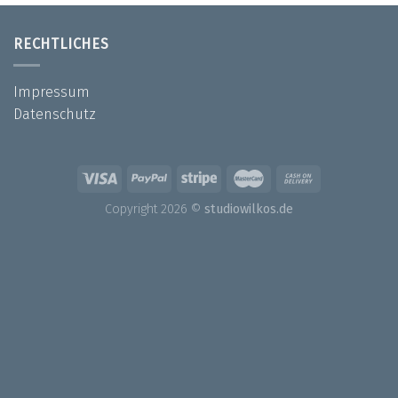
RECHTLICHES
Impressum
Datenschutz
Copyright 2026 ©
studiowilkos.de