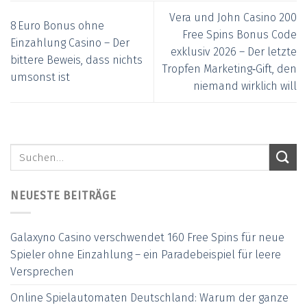
Vera und John Casino 200
8 Euro Bonus ohne
Free Spins Bonus Code
Einzahlung Casino – Der
exklusiv 2026 – Der letzte
bittere Beweis, dass nichts
Tropfen Marketing‑Gift, den
umsonst ist
niemand wirklich will
NEUESTE BEITRÄGE
Galaxyno Casino verschwendet 160 Free Spins für neue
Spieler ohne Einzahlung – ein Paradebeispiel für leere
Versprechen
Online Spielautomaten Deutschland: Warum der ganze