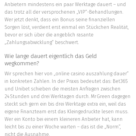
Anbietern mindestens ein paar Werktage dauert – und
das trotz all der versprochenen „VIP“-Behandlungen.
Wer jetzt denkt, dass ein Bonus seine finanziellen
Sorgen löst, verdient erst einmal ein Stückchen Realität,
bevor er sich über die angeblich rasante
„Zahlungsabwicklung“ beschwert.
Wie lange dauert eigentlich das Geld
wegkommen?
Wir sprechen hier von „online casino auszahlung dauer“
in konkreten Zahlen. In der Praxis bedeutet das: Bet365
und Unibet schieben die meisten Anfragen zwischen
24 Stunden und drei Werktagen durch. Mr Green dagegen
steckt sich gern ein bis drei Werktage extra ein, weil das
eigene Finanzteam erst das Kleingedruckte lesen muss.
Wer ein Konto bei einem kleineren Anbieter hat, kann
leicht bis zu einer Woche warten – das ist die „Norm“,
nicht die Ausnahme.