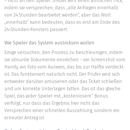
– nicht an den Spieler. Unibet wirft einen ähnlichen Trick,
indem sie versprechen, dass „alle Anfragen innerhalb
von 24 Stunden bearbeitet werden“, aber das Wort
„innerhalb“ kann bedeuten, dass es erst am Ende des
24‑Stunden‑Fensters passiert.
Wie Spieler das System austricksen wollen
Einige versuchen, den Prozess zu beschleunigen, indem
sie absurde Dokumente einreichen – ein Screenshot vom
Handy, ein Foto vom Ausweis, das bis zur Hälfte verdeckt
ist. Das funktioniert natürlich nicht. Der Prüfer wird sich
entweder darüber amüsieren oder das Ticket schließen
und um korrekte Unterlagen bitten. Das ist das gleiche
Spiel, das jeder Spieler mit „kostenlosem“ Bonus
verfolgt, nur dass das Ergebnis hier nicht das
Versprechen einer schnellen Auszahlung, sondern ein
erneuter Antrag ist.