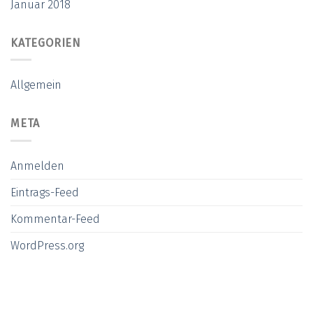
Januar 2018
KATEGORIEN
Allgemein
META
Anmelden
Eintrags-Feed
Kommentar-Feed
WordPress.org