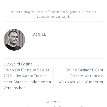
Dieser Eintrag wurde veröffentlicht am Allgemein. Setzte ein
Lesezeichen
permalink
.
MARIAN
Luckybird Casino: 115
Freispiele für neue Spieler
Online Casino 50 Cent
2026 – Der wahre Trost in
Einsatz: Warum die
einer Branche voller leeren
Winzigkeit kein Wunder ist
Versprechen
ALLGEMEIN