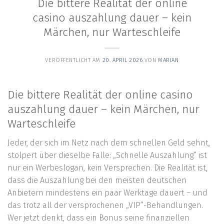
Die bittere Realität der online
casino auszahlung dauer – kein
Märchen, nur Warteschleife
VERÖFFENTLICHT AM
20. APRIL 2026
VON
MARIAN
Die bittere Realität der online casino
auszahlung dauer – kein Märchen, nur
Warteschleife
Jeder, der sich im Netz nach dem schnellen Geld sehnt,
stolpert über dieselbe Falle: „Schnelle Auszahlung“ ist
nur ein Werbeslogan, kein Versprechen. Die Realität ist,
dass die Auszahlung bei den meisten deutschen
Anbietern mindestens ein paar Werktage dauert – und
das trotz all der versprochenen „VIP“-Behandlungen.
Wer jetzt denkt, dass ein Bonus seine finanziellen