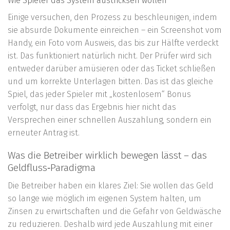
Wie Spieler das System austricksen wollen
Einige versuchen, den Prozess zu beschleunigen, indem
sie absurde Dokumente einreichen – ein Screenshot vom
Handy, ein Foto vom Ausweis, das bis zur Hälfte verdeckt
ist. Das funktioniert natürlich nicht. Der Prüfer wird sich
entweder darüber amüsieren oder das Ticket schließen
und um korrekte Unterlagen bitten. Das ist das gleiche
Spiel, das jeder Spieler mit „kostenlosem“ Bonus
verfolgt, nur dass das Ergebnis hier nicht das
Versprechen einer schnellen Auszahlung, sondern ein
erneuter Antrag ist.
Was die Betreiber wirklich bewegen lässt – das
Geldfluss‑Paradigma
Die Betreiber haben ein klares Ziel: Sie wollen das Geld
so lange wie möglich im eigenen System halten, um
Zinsen zu erwirtschaften und die Gefahr von Geldwäsche
zu reduzieren. Deshalb wird jede Auszahlung mit einer