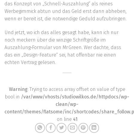
das Konzept von „Schnell-Auszahlung“ als reines
Werbegimmick abtun und das Geld erst dann abheben,
wenn er bereit ist, die notwendige Geduld aufzubringen.
Und jetzt, wo ich das alles gesagt habe, kann ich nur
noch meckern über die winzige Schriftgröße im
Auszahlung‑Formular von Mr Green. Wer dachte, dass
das ein „Design-Feature“ sei, hat offenbar nie einen
echten Vertrag gelesen.
Warning
: Trying to access array offset on value of type
bool in
/var/www/vhosts/studiowilkos.de/httpdocs/wp-
clean/wp-
content/themes/flatsome/inc/shortcodes/share_follow.
on line
41