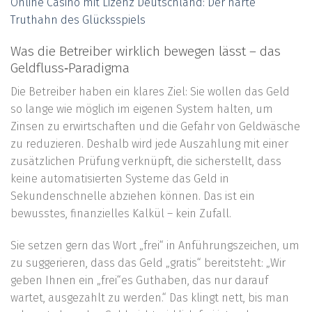
Online Casino mit Lizenz Deutschland: Der harte
Truthahn des Glücksspiels
Was die Betreiber wirklich bewegen lässt – das
Geldfluss‑Paradigma
Die Betreiber haben ein klares Ziel: Sie wollen das Geld
so lange wie möglich im eigenen System halten, um
Zinsen zu erwirtschaften und die Gefahr von Geldwäsche
zu reduzieren. Deshalb wird jede Auszahlung mit einer
zusätzlichen Prüfung verknüpft, die sicherstellt, dass
keine automatisierten Systeme das Geld in
Sekundenschnelle abziehen können. Das ist ein
bewusstes, finanzielles Kalkül – kein Zufall.
Sie setzen gern das Wort „frei“ in Anführungszeichen, um
zu suggerieren, dass das Geld „gratis“ bereitsteht: „Wir
geben Ihnen ein „frei“es Guthaben, das nur darauf
wartet, ausgezahlt zu werden.“ Das klingt nett, bis man