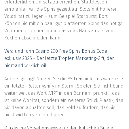
erforderlichen Umsatz zu erreichen. Stattdessen
empfehlen wir, die Spins gezielt auf Slots mit höherer
Volatilität zu legen – zum Beispiel Starburst. Dort
können Sie mit ein paar gut platzierten Spins das nötige
Volumen erreichen, ohne dass das Haus zu viel vom
Kuchen abschneiden kann.
Vera und John Casino 200 Free Spins Bonus Code
exklusiv 2026 – Der letzte Tropfen Marketing‑Gift, den
niemand wirklich will
Anders gesagt: Nutzen Sie die 85 Freispiele, als wären sie
ein letzter Rettungsring im Sturm. Spielen Sie nicht blind
weiter, weil das Wort „VIP“ in den Bannern prunkt – das
ist keine Wohltat, sondern ein weiteres Stück Plastik, das
Sie davon abhalten soll, das Geld zu fordern, das Sie
nicht wirklich verdient haben.
Praktische Vorgehensweise für den kritischen Spieler