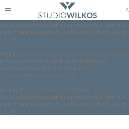
Warning
: Undefined property:
US\USDSGVO::$ga_trackoutboundlinks in
/var/www/vhosts/studiowilkos.de/httpdocs/wp-clean/wp-
content/plugins/usdsgvo-1.2.3-mf.de/src/USDSGVO.php
on
line
204
Warning
: Undefined property: US\USDSGVO::$ga_advlinkattr
in
/var/www/vhosts/studiowilkos.de/httpdocs/wp-
clean/wp-content/plugins/usdsgvo-1.2.3-
mf.de/src/USDSGVO.php
on line
207
Warning
: Undefined property: US\USDSGVO::$ga_demo in
/var/www/vhosts/studiowilkos.de/httpdocs/wp-clean/wp-
content/plugins/usdsgvo-1.2.3-mf.de/src/USDSGVO.php
on
line
210
Skip
to