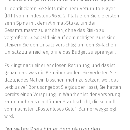
1. Identifizieren Sie Slots mit einem Return‑to‑Player
(RTP) von mindestens 96 %. 2. Platzieren Sie die ersten
zehn Spins mit dem Minimal‑Stake, um den
Gesamtumsatz zu erhöhen, ohne das Risiko zu
vergrößern. 3. Sobald Sie auf dem richtigen Kurs sind,
steigern Sie den Einsatz vorsichtig, um den 35‑fachen
Umsatz zu erreichen, ohne das Budget zu sprengen.
Es klingt nach einer endlosen Rechnung, und das ist
genau das, was die Betreiber wollen. Sie verleiten Sie
dazu, jedes Mal ein bisschen mehr zu setzen, weil das
„exklusive“ Bonusangebot Sie glauben lässt, Sie hätten
bereits einen Vorsprung. In Wahrheit ist der Vorsprung
kaum mehr als ein dünner Staubschicht, die schnell
vom nächsten „Kostenloses Geld“-Banner weggefegt
wird.
Der wahre Preis hinter dem glänzenden