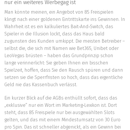
nur ein weiteres Werbegag ist
Man könnte meinen, ein Angebot von 85 Freispielen
klingt nach einer goldenen Eintrittskarte ins Gewinnen. In
Wahrheit ist es ein kalkuliertes Bait‑And‑Switch, das
Spieler in die Illusion lockt, dass das Haus bald
zugunsten des Kunden umkippt. Die meisten Betreiber –
selbst die, die sich mit Namen wie Bet365, Unibet oder
LeoVegas brüsten – haben das Grundprinzip schon
lange verinnerlicht: Sie geben Ihnen ein bisschen
Spielzeit, hoffen, dass Sie den Rausch spüren und dann
setzen sie die Sperrfristen so hoch, dass das eigentliche
Geld nie das Kassenbuch verlässt.
Ein kurzer Blick auf die AGBs enthüllt sofort, dass das
„exklusive“ nur ein Wort im Marketing‑Lexikon ist. Dort
steht, dass 85 Freispiele nur bei ausgewählten Slots
gelten, und das mit einem Mindestumsatz von 30 Euro
pro Spin. Das ist schneller abgenickt, als ein Gewinn bei