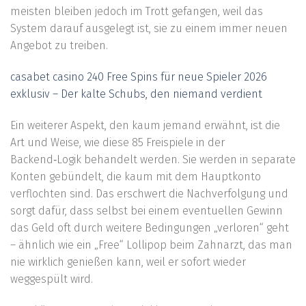
meisten bleiben jedoch im Trott gefangen, weil das
System darauf ausgelegt ist, sie zu einem immer neuen
Angebot zu treiben.
casabet casino 240 Free Spins für neue Spieler 2026
exklusiv – Der kalte Schubs, den niemand verdient
Ein weiterer Aspekt, den kaum jemand erwähnt, ist die
Art und Weise, wie diese 85 Freispiele in der
Backend‑Logik behandelt werden. Sie werden in separate
Konten gebündelt, die kaum mit dem Hauptkonto
verflochten sind. Das erschwert die Nachverfolgung und
sorgt dafür, dass selbst bei einem eventuellen Gewinn
das Geld oft durch weitere Bedingungen „verloren“ geht
– ähnlich wie ein „Free“ Lollipop beim Zahnarzt, das man
nie wirklich genießen kann, weil er sofort wieder
weggespült wird.