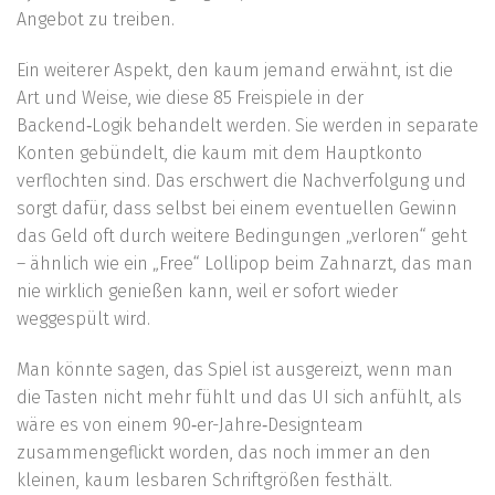
Angebot zu treiben.
Ein weiterer Aspekt, den kaum jemand erwähnt, ist die
Art und Weise, wie diese 85 Freispiele in der
Backend‑Logik behandelt werden. Sie werden in separate
Konten gebündelt, die kaum mit dem Hauptkonto
verflochten sind. Das erschwert die Nachverfolgung und
sorgt dafür, dass selbst bei einem eventuellen Gewinn
das Geld oft durch weitere Bedingungen „verloren“ geht
– ähnlich wie ein „Free“ Lollipop beim Zahnarzt, das man
nie wirklich genießen kann, weil er sofort wieder
weggespült wird.
Man könnte sagen, das Spiel ist ausgereizt, wenn man
die Tasten nicht mehr fühlt und das UI sich anfühlt, als
wäre es von einem 90‑er-Jahre‑Designteam
zusammengeflickt worden, das noch immer an den
kleinen, kaum lesbaren Schriftgrößen festhält.