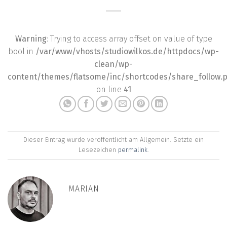
Warning
: Trying to access array offset on value of type
bool in
/var/www/vhosts/studiowilkos.de/httpdocs/wp-
clean/wp-
content/themes/flatsome/inc/shortcodes/share_follow.
on line
41
Dieser Eintrag wurde veröffentlicht am Allgemein. Setzte ein
Lesezeichen
permalink
.
MARIAN