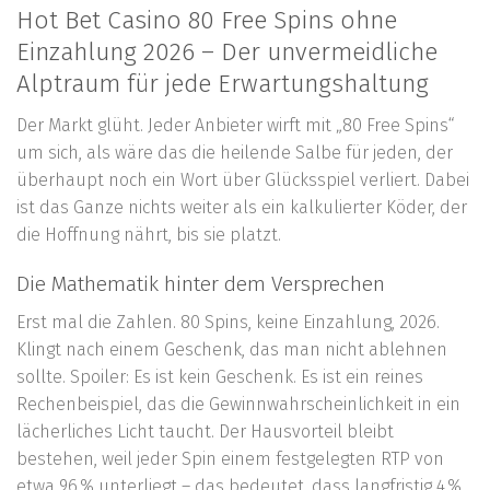
Hot Bet Casino 80 Free Spins ohne
Einzahlung 2026 – Der unvermeidliche
Alptraum für jede Erwartungshaltung
Der Markt glüht. Jeder Anbieter wirft mit „80 Free Spins“
um sich, als wäre das die heilende Salbe für jeden, der
überhaupt noch ein Wort über Glücksspiel verliert. Dabei
ist das Ganze nichts weiter als ein kalkulierter Köder, der
die Hoffnung nährt, bis sie platzt.
Die Mathematik hinter dem Versprechen
Erst mal die Zahlen. 80 Spins, keine Einzahlung, 2026.
Klingt nach einem Geschenk, das man nicht ablehnen
sollte. Spoiler: Es ist kein Geschenk. Es ist ein reines
Rechenbeispiel, das die Gewinnwahrscheinlichkeit in ein
lächerliches Licht taucht. Der Hausvorteil bleibt
bestehen, weil jeder Spin einem festgelegten RTP von
etwa 96 % unterliegt – das bedeutet, dass langfristig 4 %