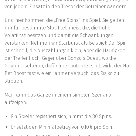
von jedem Einsatz in den Tresor der Betreiber wandern.
Und hier kommen die „Free Spins“ ins Spiel. Sie gelten
nur für bestimmte Slot‑Titel, meist die, die hohe
Volatilität besitzen und damit die Schwankungen
verstärken. Nehmen wir Starburst als Beispiel: Der Spin
ist schnell, die Auszahlungen klein, aber die Häufigkeit
der Treffer hoch. Gegenüber Gonzo’s Quest, wo die
Gewinne seltener, dafür aber potenter sind, wirkt der Hot
Bet Boost fast wie ein lahmer Versuch, das Risiko zu
streuen.
Man kann das Ganze in einem simplen Szenario
aufzeigen:
Ein Spieler registriert sich, nimmt die 80 Spins.
Er setzt den Minimalbetrag von 0,10 € pro Spin.