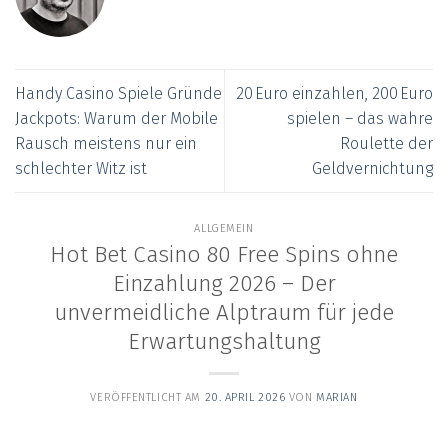
Handy Casino Spiele Gründe
20 Euro einzahlen, 200 Euro
Jackpots: Warum der Mobile
spielen – das wahre
Rausch meistens nur ein
Roulette der
schlechter Witz ist
Geldvernichtung
ALLGEMEIN
Hot Bet Casino 80 Free Spins ohne
Einzahlung 2026 – Der
unvermeidliche Alptraum für jede
Erwartungshaltung
VERÖFFENTLICHT AM
20. APRIL 2026
VON
MARIAN