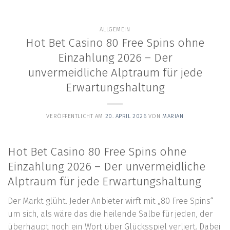
content
ALLGEMEIN
Hot Bet Casino 80 Free Spins ohne
Einzahlung 2026 – Der
unvermeidliche Alptraum für jede
Erwartungshaltung
VERÖFFENTLICHT AM
20. APRIL 2026
VON
MARIAN
Hot Bet Casino 80 Free Spins ohne
Einzahlung 2026 – Der unvermeidliche
Alptraum für jede Erwartungshaltung
Der Markt glüht. Jeder Anbieter wirft mit „80 Free Spins“
um sich, als wäre das die heilende Salbe für jeden, der
überhaupt noch ein Wort über Glücksspiel verliert. Dabei