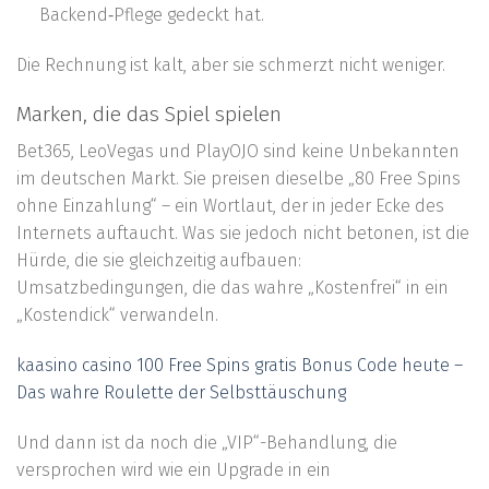
Backend‑Pflege gedeckt hat.
Die Rechnung ist kalt, aber sie schmerzt nicht weniger.
Marken, die das Spiel spielen
Bet365, LeoVegas und PlayOJO sind keine Unbekannten
im deutschen Markt. Sie preisen dieselbe „80 Free Spins
ohne Einzahlung“ – ein Wortlaut, der in jeder Ecke des
Internets auftaucht. Was sie jedoch nicht betonen, ist die
Hürde, die sie gleichzeitig aufbauen:
Umsatzbedingungen, die das wahre „Kostenfrei“ in ein
„Kostendick“ verwandeln.
kaasino casino 100 Free Spins gratis Bonus Code heute –
Das wahre Roulette der Selbsttäuschung
Und dann ist da noch die „VIP“-Behandlung, die
versprochen wird wie ein Upgrade in ein