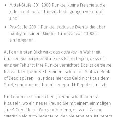
Mittel‑Stufe: 501–2000 Punkte, kleine Freispiele, die
jedoch mit hohen Umsatzbedingungen verknüpft
sind.
Pro‑Stufe: 2001+ Punkte, exklusive Events, die aber
häufig mit einem Mindestturnover von 10 000 €
einhergehen.
Auf den ersten Blick wirkt das attraktiv. In Wahrheit
müssen Sie bei jeder Stufe das Risiko tragen, dass ein
einziger Fehltritt Ihre Punkte vernichtet. Das ist derselbe
Nervenkitzel, den Sie bei einem schnellen Slot wie Book
of Dead spüren – nur dass hier das Geld nicht aus dem
Spiel, sondern aus Ihrem Treuepunkt-Depot schmilzt.
Und dann die lächerlichen „Freundschaftsbonus“-
Klauseln, wo ein neuer Freund Sie mit einem einmaligen
„free“ Credit lockt. Wer glaubt denn, dass ein Casino
*gratis* Geld gibt? Jeder Euro, den Sie erhalten, ist bereits