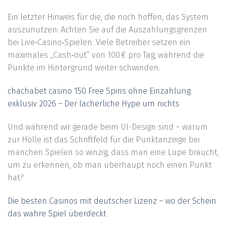
Ein letzter Hinweis für die, die noch hoffen, das System
auszunutzen: Achten Sie auf die Auszahlungsgrenzen
bei Live‑Casino‑Spielen. Viele Betreiber setzen ein
maximales „Cash‑out“ von 100 € pro Tag, während die
Punkte im Hintergrund weiter schwinden.
chachabet casino 150 Free Spins ohne Einzahlung
exklusiv 2026 – Der lächerliche Hype um nichts
Und während wir gerade beim UI-Design sind – warum
zur Hölle ist das Schriftfeld für die Punktanzeige bei
manchen Spielen so winzig, dass man eine Lupe braucht,
um zu erkennen, ob man überhaupt noch einen Punkt
hat?
Die besten Casinos mit deutscher Lizenz – wo der Schein
das wahre Spiel überdeckt