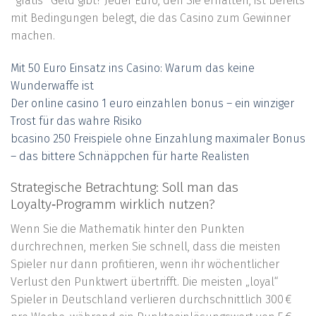
*gratis* Geld gibt? Jeder Euro, den Sie erhalten, ist bereits
mit Bedingungen belegt, die das Casino zum Gewinner
machen.
Mit 50 Euro Einsatz ins Casino: Warum das keine
Wunderwaffe ist
Der online casino 1 euro einzahlen bonus – ein winziger
Trost für das wahre Risiko
bcasino 250 Freispiele ohne Einzahlung maximaler Bonus
– das bittere Schnäppchen für harte Realisten
Strategische Betrachtung: Soll man das
Loyalty‑Programm wirklich nutzen?
Wenn Sie die Mathematik hinter den Punkten
durchrechnen, merken Sie schnell, dass die meisten
Spieler nur dann profitieren, wenn ihr wöchentlicher
Verlust den Punktwert übertrifft. Die meisten „loyal“
Spieler in Deutschland verlieren durchschnittlich 300 €