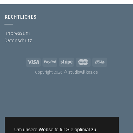
RECHTLICHES
Impressum
Datenschutz
Copyright 2026 ©
studiowilkos.de
Um unsere Webseite für Sie optimal zu