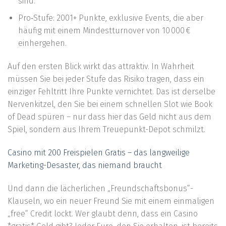
sind.
Pro‑Stufe: 2001+ Punkte, exklusive Events, die aber
häufig mit einem Mindestturnover von 10 000 €
einhergehen.
Auf den ersten Blick wirkt das attraktiv. In Wahrheit
müssen Sie bei jeder Stufe das Risiko tragen, dass ein
einziger Fehltritt Ihre Punkte vernichtet. Das ist derselbe
Nervenkitzel, den Sie bei einem schnellen Slot wie Book
of Dead spüren – nur dass hier das Geld nicht aus dem
Spiel, sondern aus Ihrem Treuepunkt-Depot schmilzt.
Casino mit 200 Freispielen Gratis – das langweilige
Marketing-Desaster, das niemand braucht
Und dann die lächerlichen „Freundschaftsbonus“-
Klauseln, wo ein neuer Freund Sie mit einem einmaligen
„free“ Credit lockt. Wer glaubt denn, dass ein Casino