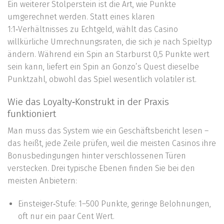
Ein weiterer Stolperstein ist die Art, wie Punkte
umgerechnet werden. Statt eines klaren
1:1‑Verhältnisses zu Echtgeld, wählt das Casino
willkürliche Umrechnungsraten, die sich je nach Spieltyp
ändern. Während ein Spin an Starburst 0,5 Punkte wert
sein kann, liefert ein Spin an Gonzo’s Quest dieselbe
Punktzahl, obwohl das Spiel wesentlich volatiler ist.
Wie das Loyalty‑Konstrukt in der Praxis
funktioniert
Man muss das System wie ein Geschäftsbericht lesen –
das heißt, jede Zeile prüfen, weil die meisten Casinos ihre
Bonusbedingungen hinter verschlossenen Türen
verstecken. Drei typische Ebenen finden Sie bei den
meisten Anbietern:
Einsteiger‑Stufe: 1–500 Punkte, geringe Belohnungen,
oft nur ein paar Cent Wert.