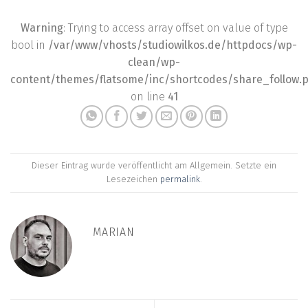
Warning
: Trying to access array offset on value of type
bool in
/var/www/vhosts/studiowilkos.de/httpdocs/wp-
clean/wp-
content/themes/flatsome/inc/shortcodes/share_follow.
on line
41
Dieser Eintrag wurde veröffentlicht am Allgemein. Setzte ein
Lesezeichen
permalink
.
MARIAN