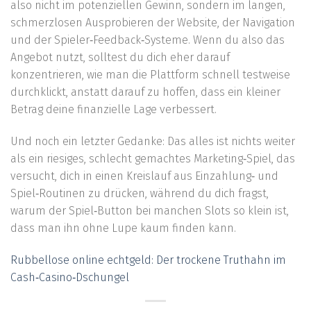
also nicht im potenziellen Gewinn, sondern im langen,
schmerzlosen Ausprobieren der Website, der Navigation
und der Spieler‑Feedback‑Systeme. Wenn du also das
Angebot nutzt, solltest du dich eher darauf
konzentrieren, wie man die Plattform schnell testweise
durchklickt, anstatt darauf zu hoffen, dass ein kleiner
Betrag deine finanzielle Lage verbessert.
Und noch ein letzter Gedanke: Das alles ist nichts weiter
als ein riesiges, schlecht gemachtes Marketing‑Spiel, das
versucht, dich in einen Kreislauf aus Einzahlung‑ und
Spiel‑Routinen zu drücken, während du dich fragst,
warum der Spiel‑Button bei manchen Slots so klein ist,
dass man ihn ohne Lupe kaum finden kann.
Rubbellose online echtgeld: Der trockene Truthahn im
Cash‑Casino‑Dschungel