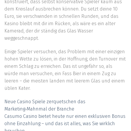
konstruiert, dass selbst konservative Spieler kaum aus
dem Kreislauf ausbrechen können. Du setzt deine 10
Euro, sie verschwinden in schnellen Runden, und das
Kasino bleibt mit dir im Rücken, als wäre es ein alter
Kamerad, der dir ständig das Glas Wasser
weggeschnappt.
Einige Spieler versuchen, das Problem mit einer einzigen
hohen Wette zu lösen, in der Hoffnung, den Turnover mit
einem Schlag zu erreichen. Das ist ungefähr so, als
würde man versuchen, ein Fass Bier in einem Zug zu
leeren – die meisten landen mit leerem Glas und einem
üblen Kater.
Neue Casino Spiele zerquetschen das
Marketing‑Mahnmal der Branche
Casumo Casino bietet heute nur einen exklusiven Bonus
ohne Einzahlung – und das ist alles, was Sie wirklich
brauchen