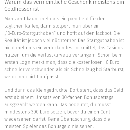
Warum das vermeintliche Geschenk meistens ein
Geldfresser ist
Man zahlt kaum mehr als ein paar Cent für den
täglichen Kaffee, dann stolpert man über ein
„10‑Euro‑Startguthaben“ und hofft auf den Jackpot. Die
Realität ist jedoch viel nüchterner: Das Startguthaben ist
nicht mehr als ein verlockendes Lockmittel, das Casinos
nutzen, um die Verlustkurve zu verlängern. Schon beim
ersten Login merkt man, dass die kostenlosen 10 Euro
schneller verschwinden als ein Schnellzug bei Starburst,
wenn man nicht aufpasst.
Und dann das Kleingedruckte. Dort steht, dass das Geld
erst ab einem Umsatz von 30‑fachen Bonusbetrags
ausgezahlt werden kann. Das bedeutet, du musst
mindestens 300 Euro setzen, bevor du einen Cent
wiedersehen darfst. Keine Überraschung, dass die
meisten Spieler das Bonusgeld nie sehen.