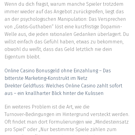
Wenn du dich fragst, warum manche Spieler trotzdem
immer wieder auf das Angebot zurückgreifen, liegt das
an der psychologischen Manipulation: Das Versprechen
von „Gratis‑Guthaben“ löst eine kurzfristige Dopamin-
Welle aus, die jeden rationalen Gedanken überlagert. Du
willst einfach das Gefühl haben, etwas zu bekommen,
obwohl du weißt, dass das Geld letztlich nie dein
Eigentum bleibt.
Online Casino Bonusgeld ohne Einzahlung – Das
bitterste Marketing‑Konstrukt im Netz
Direkter Geldfluss: Welches Online Casino zahlt sofort
aus – ein knallharter Blick hinter die Kulissen
Ein weiteres Problem ist die Art, wie die
Turnover‑Bedingungen im Hintergrund versteckt werden.
Oft findet man dort Formulierungen wie „Mindesteinsatz
pro Spiel“ oder „Nur bestimmte Spiele zählen zum