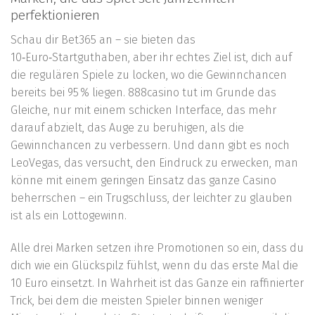
perfektionieren
Schau dir Bet365 an – sie bieten das
10‑Euro‑Startguthaben, aber ihr echtes Ziel ist, dich auf
die regulären Spiele zu locken, wo die Gewinnchancen
bereits bei 95 % liegen. 888casino tut im Grunde das
Gleiche, nur mit einem schicken Interface, das mehr
darauf abzielt, das Auge zu beruhigen, als die
Gewinnchancen zu verbessern. Und dann gibt es noch
LeoVegas, das versucht, den Eindruck zu erwecken, man
könne mit einem geringen Einsatz das ganze Casino
beherrschen – ein Trugschluss, der leichter zu glauben
ist als ein Lottogewinn.
Alle drei Marken setzen ihre Promotionen so ein, dass du
dich wie ein Glückspilz fühlst, wenn du das erste Mal die
10 Euro einsetzt. In Wahrheit ist das Ganze ein raffinierter
Trick, bei dem die meisten Spieler binnen weniger