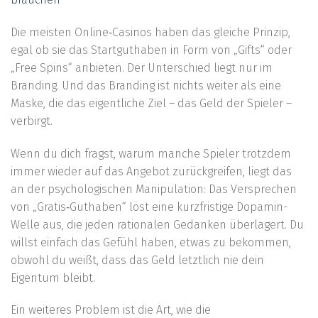
Die meisten Online‑Casinos haben das gleiche Prinzip,
egal ob sie das Startguthaben in Form von „Gifts“ oder
„Free Spins“ anbieten. Der Unterschied liegt nur im
Branding. Und das Branding ist nichts weiter als eine
Maske, die das eigentliche Ziel – das Geld der Spieler –
verbirgt.
Wenn du dich fragst, warum manche Spieler trotzdem
immer wieder auf das Angebot zurückgreifen, liegt das
an der psychologischen Manipulation: Das Versprechen
von „Gratis‑Guthaben“ löst eine kurzfristige Dopamin-
Welle aus, die jeden rationalen Gedanken überlagert. Du
willst einfach das Gefühl haben, etwas zu bekommen,
obwohl du weißt, dass das Geld letztlich nie dein
Eigentum bleibt.
Ein weiteres Problem ist die Art, wie die