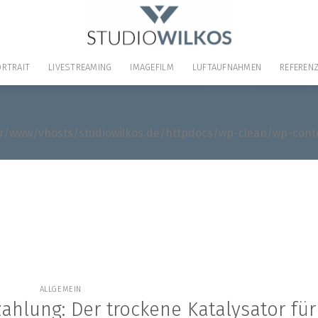
ndlinks in
/var/www/vhosts/studiowilkos.de/httpdocs/wp-cl
RTRAIT
LIVESTREAMING
IMAGEFILM
LUFTAUFNAHMEN
REFEREN
in
/var/www/vhosts/studiowilkos.de/httpdocs/wp-clean/wp-
r/www/vhosts/studiowilkos.de/httpdocs/wp-clean/wp-cont
ALLGEMEIN
ahlung: Der trockene Katalysator für