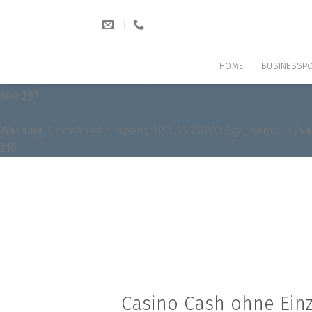
Warning
: Undefined property: US\USDSGVO::$ga_trackoutbou
mf.de/src/USDSGVO.php
on line
204
HOME
BUSINESSPO
Warning
: Undefined property: US\USDSGVO::$ga_advlinkattr 
line
207
Warning
: Undefined property: US\USDSGVO::$ga_demo in
/va
210
Skip
to
content
Casino Cash ohne Einz