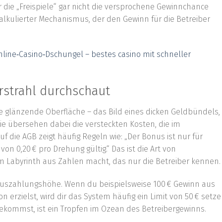
 die „Freispiele“ gar nicht die versprochene Gewinnchance
 kalkulierter Mechanismus, der den Gewinn für die Betreiber
ine‑Casino‑Dschungel – bestes casino mit schneller
strahl durchschaut
e glänzende Oberfläche – das Bild eines dicken Geldbündels,
 Sie übersehen dabei die versteckten Kosten, die im
uf die AGB zeigt häufig Regeln wie: „Der Bonus ist nur für
on 0,20 € pro Drehung gültig.“ Das ist die Art von
 Labyrinth aus Zahlen macht, das nur die Betreiber kennen.
r Auszahlungshöhe. Wenn du beispielsweise 100 € Gewinn aus
n erzielst, wird dir das System häufig ein Limit von 50 € setze
bekommst, ist ein Tropfen im Ozean des Betreibergewinns.