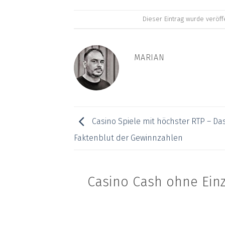
Dieser Eintrag wurde veröff
MARIAN
Casino Spiele mit höchster RTP – Das
Faktenblut der Gewinnzahlen
Casino Cash ohne Einz