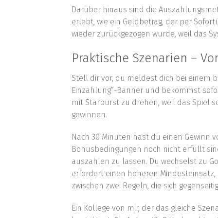
Darüber hinaus sind die Auszahlungsmet
erlebt, wie ein Geldbetrag, der per Sofo
wieder zurückgezogen wurde, weil das Sy
Praktische Szenarien – Vo
Stell dir vor, du meldest dich bei einem 
Einzahlung“-Banner und bekommst sofort 
mit Starburst zu drehen, weil das Spiel s
gewinnen.
Nach 30 Minuten hast du einen Gewinn vo
Bonusbedingungen noch nicht erfüllt si
auszahlen zu lassen. Du wechselst zu Gonz
erfordert einen höheren Mindesteinsatz, 
zwischen zwei Regeln, die sich gegenseiti
Ein Kollege von mir, der das gleiche Sze