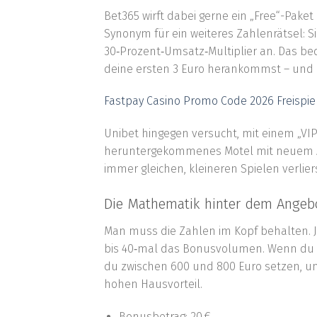
Bet365 wirft dabei gerne ein „Free“-Paket 
Synonym für ein weiteres Zahlenrätsel: Si
30‑Prozent‑Umsatz‑Multiplier an. Das b
deine ersten 3 Euro herankommst – und d
Fastpay Casino Promo Code 2026 Freispie
Unibet hingegen versucht, mit einem „VI
heruntergekommenes Motel mit neuem Anst
immer gleichen, kleineren Spielen verli
Die Mathematik hinter dem Angeb
Man muss die Zahlen im Kopf behalten. 
bis 40‑mal das Bonusvolumen. Wenn du 
du zwischen 600 und 800 Euro setzen, um
hohen Hausvorteil.
Bonusbetrag: 20 €