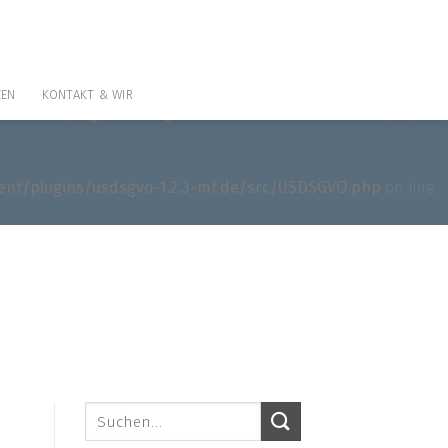
ean/wp-content/plugins/usdsgvo-1.2.3-
ZEN
KONTAKT & WIR
content/plugins/usdsgvo-1.2.3-mf.de/src/USDSGVO.php
on
ent/plugins/usdsgvo-1.2.3-mf.de/src/USDSGVO.php
on line