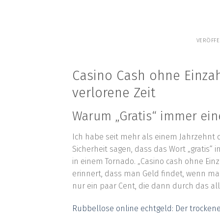
VERÖFFE
Casino Cash ohne Einzah
verlorene Zeit
Warum „Gratis“ immer eine
Ich habe seit mehr als einem Jahrzehnt 
Sicherheit sagen, dass das Wort „gratis“
in einem Tornado. „Casino cash ohne Einz
erinnert, dass man Geld findet, wenn man
nur ein paar Cent, die dann durch das al
Rubbellose online echtgeld: Der trocke