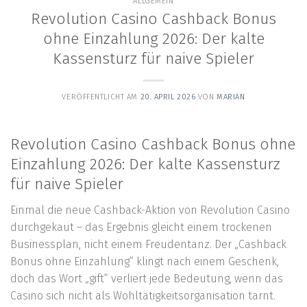
ALLGEMEIN
Revolution Casino Cashback Bonus
ohne Einzahlung 2026: Der kalte
Kassensturz für naive Spieler
VERÖFFENTLICHT AM
20. APRIL 2026
VON
MARIAN
Revolution Casino Cashback Bonus ohne
Einzahlung 2026: Der kalte Kassensturz
für naive Spieler
Einmal die neue Cashback-Aktion von Revolution Casino
durchgekaut – das Ergebnis gleicht einem trockenen
Businessplan, nicht einem Freudentanz. Der „Cashback
Bonus ohne Einzahlung“ klingt nach einem Geschenk,
doch das Wort „gift“ verliert jede Bedeutung, wenn das
Casino sich nicht als Wohltätigkeitsorganisation tarnt.