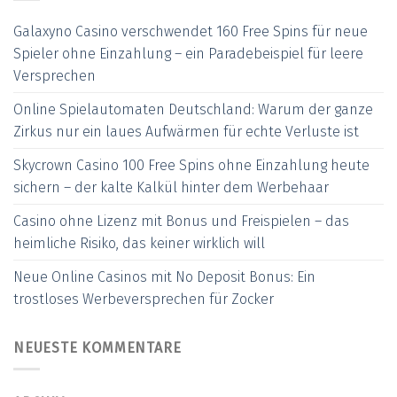
Galaxyno Casino verschwendet 160 Free Spins für neue
Spieler ohne Einzahlung – ein Paradebeispiel für leere
Versprechen
Online Spielautomaten Deutschland: Warum der ganze
Zirkus nur ein laues Aufwärmen für echte Verluste ist
Skycrown Casino 100 Free Spins ohne Einzahlung heute
sichern – der kalte Kalkül hinter dem Werbehaar
Casino ohne Lizenz mit Bonus und Freispielen – das
heimliche Risiko, das keiner wirklich will
Neue Online Casinos mit No Deposit Bonus: Ein
trostloses Werbeversprechen für Zocker
NEUESTE KOMMENTARE