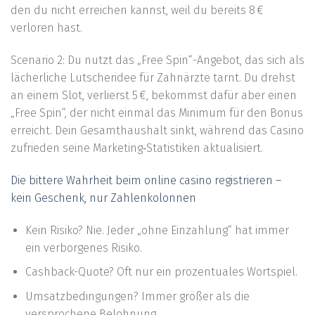
den du nicht erreichen kannst, weil du bereits 8 €
verloren hast.
Scenario 2: Du nutzt das „Free Spin“-Angebot, das sich als
lächerliche Lutscheridee für Zahnärzte tarnt. Du drehst
an einem Slot, verlierst 5 €, bekommst dafür aber einen
„Free Spin“, der nicht einmal das Minimum für den Bonus
erreicht. Dein Gesamthaushalt sinkt, während das Casino
zufrieden seine Marketing‑Statistiken aktualisiert.
Die bittere Wahrheit beim online casino registrieren –
kein Geschenk, nur Zahlenkolonnen
Kein Risiko? Nie. Jeder „ohne Einzahlung“ hat immer
ein verborgenes Risiko.
Cashback-Quote? Oft nur ein prozentuales Wortspiel.
Umsatzbedingungen? Immer größer als die
versprochene Belohnung.