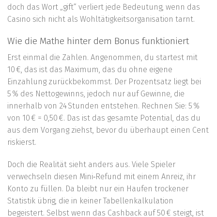
doch das Wort „gift“ verliert jede Bedeutung, wenn das
Casino sich nicht als Wohltätigkeitsorganisation tarnt.
Wie die Mathe hinter dem Bonus funktioniert
Erst einmal die Zahlen. Angenommen, du startest mit
10 €, das ist das Maximum, das du ohne eigene
Einzahlung zurückbekommst. Der Prozentsatz liegt bei
5 % des Nettogewinns, jedoch nur auf Gewinne, die
innerhalb von 24 Stunden entstehen. Rechnen Sie: 5 %
von 10 € = 0,50 €. Das ist das gesamte Potential, das du
aus dem Vorgang ziehst, bevor du überhaupt einen Cent
riskierst.
Doch die Realität sieht anders aus. Viele Spieler
verwechseln diesen Mini‑Refund mit einem Anreiz, ihr
Konto zu füllen. Da bleibt nur ein Haufen trockener
Statistik übrig, die in keiner Tabellenkalkulation
begeistert. Selbst wenn das Cashback auf 50 € steigt, ist