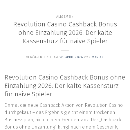
content
ALLGEMEIN
Revolution Casino Cashback Bonus
ohne Einzahlung 2026: Der kalte
Kassensturz für naive Spieler
VERÖFFENTLICHT AM
20. APRIL 2026
VON
MARIAN
Revolution Casino Cashback Bonus ohne
Einzahlung 2026: Der kalte Kassensturz
für naive Spieler
Einmal die neue Cashback-Aktion von Revolution Casino
durchgekaut – das Ergebnis gleicht einem trockenen
Businessplan, nicht einem Freudentanz. Der „Cashback
Bonus ohne Einzahlung“ klingt nach einem Geschenk,