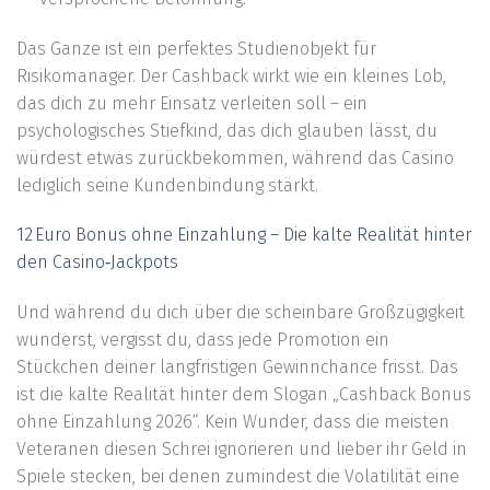
Das Ganze ist ein perfektes Studienobjekt für
Risikomanager. Der Cashback wirkt wie ein kleines Lob,
das dich zu mehr Einsatz verleiten soll – ein
psychologisches Stiefkind, das dich glauben lässt, du
würdest etwas zurückbekommen, während das Casino
lediglich seine Kundenbindung stärkt.
12 Euro Bonus ohne Einzahlung – Die kalte Realität hinter
den Casino‑Jackpots
Und während du dich über die scheinbare Großzügigkeit
wunderst, vergisst du, dass jede Promotion ein
Stückchen deiner langfristigen Gewinnchance frisst. Das
ist die kalte Realität hinter dem Slogan „Cashback Bonus
ohne Einzahlung 2026“. Kein Wunder, dass die meisten
Veteranen diesen Schrei ignorieren und lieber ihr Geld in
Spiele stecken, bei denen zumindest die Volatilität eine