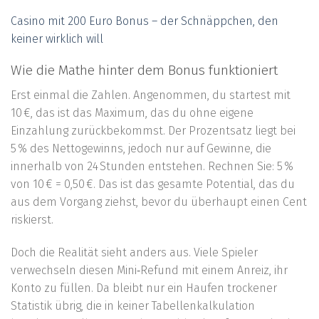
Casino mit 200 Euro Bonus – der Schnäppchen, den
keiner wirklich will
Wie die Mathe hinter dem Bonus funktioniert
Erst einmal die Zahlen. Angenommen, du startest mit
10 €, das ist das Maximum, das du ohne eigene
Einzahlung zurückbekommst. Der Prozentsatz liegt bei
5 % des Nettogewinns, jedoch nur auf Gewinne, die
innerhalb von 24 Stunden entstehen. Rechnen Sie: 5 %
von 10 € = 0,50 €. Das ist das gesamte Potential, das du
aus dem Vorgang ziehst, bevor du überhaupt einen Cent
riskierst.
Doch die Realität sieht anders aus. Viele Spieler
verwechseln diesen Mini‑Refund mit einem Anreiz, ihr
Konto zu füllen. Da bleibt nur ein Haufen trockener
Statistik übrig, die in keiner Tabellenkalkulation