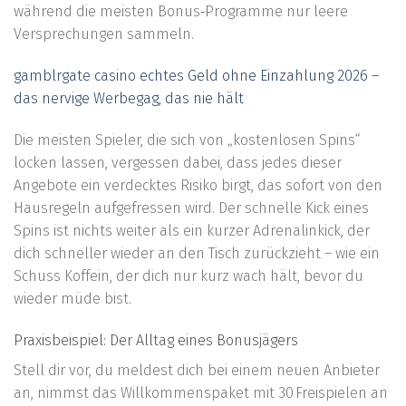
während die meisten Bonus‑Programme nur leere
Versprechungen sammeln.
gamblrgate casino echtes Geld ohne Einzahlung 2026 –
das nervige Werbegag, das nie hält
Die meisten Spieler, die sich von „kostenlosen Spins“
locken lassen, vergessen dabei, dass jedes dieser
Angebote ein verdecktes Risiko birgt, das sofort von den
Hausregeln aufgefressen wird. Der schnelle Kick eines
Spins ist nichts weiter als ein kurzer Adrenalinkick, der
dich schneller wieder an den Tisch zurückzieht – wie ein
Schuss Koffein, der dich nur kurz wach hält, bevor du
wieder müde bist.
Praxisbeispiel: Der Alltag eines Bonusjägers
Stell dir vor, du meldest dich bei einem neuen Anbieter
an, nimmst das Willkommenspaket mit 30 Freispielen an