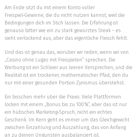
Am Ende sitzt du mit einem Konto voller
Freispiel‑Gewinne, die du nicht nutzen kannst, weil die
Bedingungen dich im Stich lassen. Die Erfahrung ist
genauso bitter wie ein zu stark gewürztes Steak – es
sieht verlockend aus, aber das eigentliche Fleisch fehlt.
Und das ist genau das, worüber wir reden, wenn wir von
„Casino ohne Lugas mit Freispielen“ sprechen. Die
Werbung ist ein Schleier aus leeren Versprechen, und die
Realität ist ein trockener, mathematischer Pfad, den du
nur mit einer gesunden Portion Zynismus überstehst.
Ein bisschen mehr über die Praxis: Viele Plattformen
locken mit einem „Bonus bis zu 100 %“, aber das ist nur
ein hübsches Marketing‑Spruch, nicht ein echtes
Geschenk. Im Kern geht es immer um das Gleichgewicht
zwischen Einzahlung und Auszahlung, das von Anfang
an zu deinen Ungunsten ausbalanciert ist.