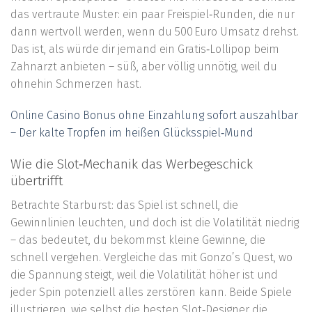
das vertraute Muster: ein paar Freispiel‑Runden, die nur
dann wertvoll werden, wenn du 500 Euro Umsatz drehst.
Das ist, als würde dir jemand ein Gratis‑Lollipop beim
Zahnarzt anbieten – süß, aber völlig unnötig, weil du
ohnehin Schmerzen hast.
Online Casino Bonus ohne Einzahlung sofort auszahlbar
– Der kalte Tropfen im heißen Glücksspiel‑Mund
Wie die Slot‑Mechanik das Werbegeschick
übertrifft
Betrachte Starburst: das Spiel ist schnell, die
Gewinnlinien leuchten, und doch ist die Volatilität niedrig
– das bedeutet, du bekommst kleine Gewinne, die
schnell vergehen. Vergleiche das mit Gonzo’s Quest, wo
die Spannung steigt, weil die Volatilität höher ist und
jeder Spin potenziell alles zerstören kann. Beide Spiele
illustrieren, wie selbst die besten Slot‑Designer die