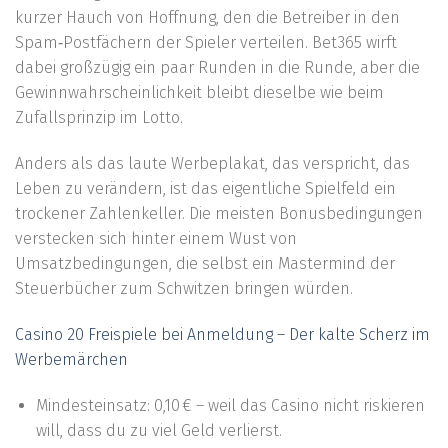
kurzer Hauch von Hoffnung, den die Betreiber in den
Spam‑Postfächern der Spieler verteilen. Bet365 wirft
dabei großzügig ein paar Runden in die Runde, aber die
Gewinnwahrscheinlichkeit bleibt dieselbe wie beim
Zufallsprinzip im Lotto.
Anders als das laute Werbeplakat, das verspricht, das
Leben zu verändern, ist das eigentliche Spielfeld ein
trockener Zahlenkeller. Die meisten Bonusbedingungen
verstecken sich hinter einem Wust von
Umsatzbedingungen, die selbst ein Mastermind der
Steuerbücher zum Schwitzen bringen würden.
Casino 20 Freispiele bei Anmeldung – Der kalte Scherz im
Werbemärchen
Mindesteinsatz: 0,10 € – weil das Casino nicht riskieren
will, dass du zu viel Geld verlierst.