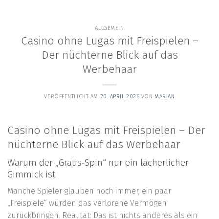
content
ALLGEMEIN
Casino ohne Lugas mit Freispielen –
Der nüchterne Blick auf das
Werbehaar
VERÖFFENTLICHT AM
20. APRIL 2026
VON
MARIAN
Casino ohne Lugas mit Freispielen – Der
nüchterne Blick auf das Werbehaar
Warum der „Gratis‑Spin“ nur ein lächerlicher
Gimmick ist
Manche Spieler glauben noch immer, ein paar
„Freispiele“ würden das verlorene Vermögen
zurückbringen. Realität: Das ist nichts anderes als ein