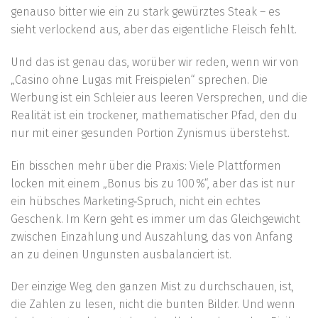
genauso bitter wie ein zu stark gewürztes Steak – es
sieht verlockend aus, aber das eigentliche Fleisch fehlt.
Und das ist genau das, worüber wir reden, wenn wir von
„Casino ohne Lugas mit Freispielen“ sprechen. Die
Werbung ist ein Schleier aus leeren Versprechen, und die
Realität ist ein trockener, mathematischer Pfad, den du
nur mit einer gesunden Portion Zynismus überstehst.
Ein bisschen mehr über die Praxis: Viele Plattformen
locken mit einem „Bonus bis zu 100 %“, aber das ist nur
ein hübsches Marketing‑Spruch, nicht ein echtes
Geschenk. Im Kern geht es immer um das Gleichgewicht
zwischen Einzahlung und Auszahlung, das von Anfang
an zu deinen Ungunsten ausbalanciert ist.
Der einzige Weg, den ganzen Mist zu durchschauen, ist,
die Zahlen zu lesen, nicht die bunten Bilder. Und wenn