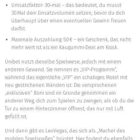
Umsatzfaktor: 30‑mal – das bedeutet, du musst
30 Mal dein Einsatzvolumen setzen, bevor du dich
überhaupt über einen eventuellen Gewinn freuen
darfst.
Maximale Auszahlung: 50 € – ein Geschenk, das nicht
mehr wert ist als ein Kaugummi‑Deal am Kiosk.
Unibet nutzt dieselbe Spielwiese, jedoch mit einem
anderen Gewand. Sie nennen es „VIP‑Programm“,
während das eigentliche „VIP“ ein schäbiges Motel mit
neu gestrichenen Wänden ist. Die versprochenen
„exklusiven“ Boni sind im Grunde genommen ein
anderer Weg, dich zum Spielen zu zwingen, als ob du die
Tür zu einem Hinterzimmer öffnest, das nur mit Luft
gefüllt ist.
Und dann gibt es LeoVegas, das sich als „Macher des
mobilen Spielspaßes“ brüstet. Hier findest du ebenfalls