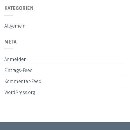
KATEGORIEN
Allgemein
META
Anmelden
Eintrags-Feed
Kommentar-Feed
WordPress.org