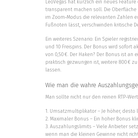
LeoVegas hat kürzlich ein neues Feature
transparent machen soll. Die Oberfläche 
im Zoom‑Modus die relevanten Zahlen er
Fußnoten lässt, verschwinden kritische De
Ein weiteres Szenario: Ein Spieler regist
und 10 Freispins. Der Bonus wird sofort a
von 0,50 €. Der Haken? Der Bonus ist an
praktisch gezwungen ist, weitere 800 € 
lassen.
Wie man die wahre Auszahlungsge
Man sollte nicht nur den reinen RTP‑Wert
1. Umsatzmultiplikator – Je höher, desto 
2. Maximaler Bonus – Ein hoher Bonus kli
3. Auszahlungslimits – Viele Anbieter set
wenn man die kleinen Gewinne nicht richt