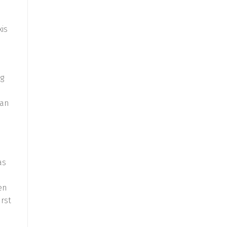
xis
ng
 an
as
en
rst