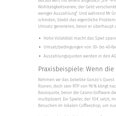
Bet365 wirft mit einem angeblich „VIP“‑
Wohltätigkeitsverein, der Geld verschenkt
weniger Auszahlung“. Und während Mr Gree
schinden, bleibt das eigentliche Proble
Umsatz generieren, bevor er überhaupt 
Hohe Volatilität macht das Spiel span
Umsatzbedingungen von 30‑ bis 40‑fac
Auszahlungsquoten werden in den AGBs
Praxisbeispiele: Wenn di
Nehmen wir das beliebte Gonzo’s Quest. 
Ruinen, doch sein RTP von 96 % klingt nac
Basisquote, bevor die Casino‑Software d
multipliziert. Ein Spieler, der 10 € setz
Besuchen im lokalen Coffeeshop, um nu