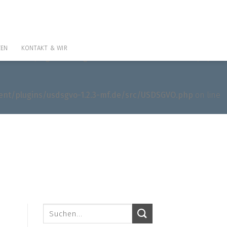
ean/wp-content/plugins/usdsgvo-1.2.3-
ZEN
KONTAKT & WIR
content/plugins/usdsgvo-1.2.3-mf.de/src/USDSGVO.php
on
ent/plugins/usdsgvo-1.2.3-mf.de/src/USDSGVO.php
on line