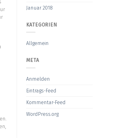
s
Januar 2018
nur
ür
KATEGORIEN
Allgemein
n
META
Anmelden
Eintrags-Feed
Kommentar-Feed
WordPress.org
en.
en,