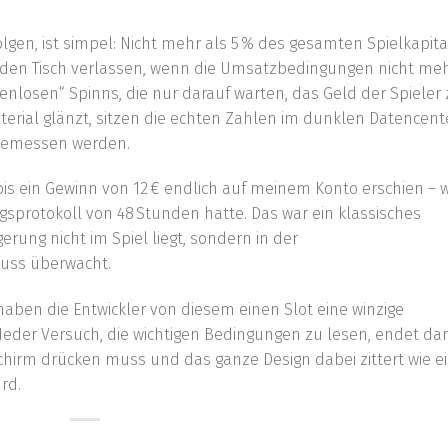
olgen, ist simpel: Nicht mehr als 5 % des gesamten Spielkapita
rt den Tisch verlassen, wenn die Umsatzbedingungen nicht me
tenlosen“ Spinns, die nur darauf warten, das Geld der Spieler
ial glänzt, sitzen die echten Zahlen im dunklen Datencente
 gemessen werden.
is ein Gewinn von 12 € endlich auf meinem Konto erschien – w
gsprotokoll von 48 Stunden hatte. Das war ein klassisches
gerung nicht im Spiel liegt, sondern in der
luss überwacht.
ben die Entwickler von diesem einen Slot eine winzige
 Jeder Versuch, die wichtigen Bedingungen zu lesen, endet dam
chirm drücken muss und das ganze Design dabei zittert wie e
rd.