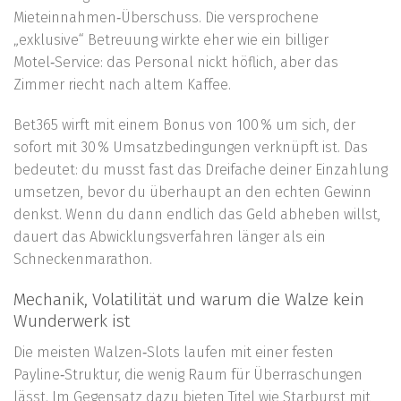
Mieteinnahmen‑Überschuss. Die versprochene
„exklusive“ Betreuung wirkte eher wie ein billiger
Motel‑Service: das Personal nickt höflich, aber das
Zimmer riecht nach altem Kaffee.
Bet365 wirft mit einem Bonus von 100 % um sich, der
sofort mit 30 % Umsatzbedingungen verknüpft ist. Das
bedeutet: du musst fast das Dreifache deiner Einzahlung
umsetzen, bevor du überhaupt an den echten Gewinn
denkst. Wenn du dann endlich das Geld abheben willst,
dauert das Abwicklungsverfahren länger als ein
Schneckenmarathon.
Mechanik, Volatilität und warum die Walze kein
Wunderwerk ist
Die meisten Walzen‑Slots laufen mit einer festen
Payline‑Struktur, die wenig Raum für Überraschungen
lässt. Im Gegensatz dazu bieten Titel wie Starburst mit