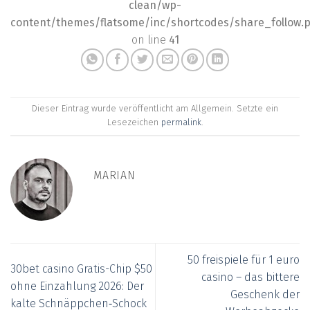
clean/wp-
content/themes/flatsome/inc/shortcodes/share_follow.
on line
41
Dieser Eintrag wurde veröffentlicht am Allgemein. Setzte ein
Lesezeichen
permalink
.
MARIAN
50 freispiele für 1 euro
30bet casino Gratis-Chip $50
casino – das bittere
ohne Einzahlung 2026: Der
Geschenk der
kalte Schnäppchen‑Schock