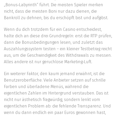
„Bonus‑Labyrinth“ führt. Die meisten Spieler merken
nicht, dass die meisten Boni nur dazu dienen, die
Bankroll zu dehnen, bis du erschöpft bist und aufgibst.
Wenn du dich trotzdem für ein Casino entscheidest,
halte dich an diese drei Grundregeln: erst die RTP prüfen,
dann die Bonusbedingungen lesen, und zuletzt das
Auszahlungssystem testen – ein kleiner Testbetrag reicht
aus, um die Geschwindigkeit des Withdrawals zu messen.
Alles andere ist nur geruchlose Marketing‑Luft.
Ein weiterer Faktor, den kaum jemand erwähnt, ist die
Benutzeroberfläche. Viele Anbieter setzen auf schrille
Farben und überladene Menüs, während die
eigentlichen Zahlen im Hintergrund verstauben. Das ist
nicht nur ästhetisch fragwürdig, sondern lenkt vom
eigentlichen Problem ab: die fehlende Transparenz. Und
wenn du dann endlich ein paar Euros gewonnen hast,