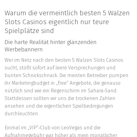
Warum die vermeintlich besten 5 Walzen
Slots Casinos eigentlich nur teure
Spielplätze sind
Die harte Realität hinter glänzenden
Werbebannern
Wer im Netz nach den besten 5 Walzen Slots Casinos
sucht, stößt sofort auf leere Versprechungen und
bunten Schnickschnack. Die meisten Betreiber pumpen
ihr Marketingbudget in „free“ Angebote, die genauso
nützlich sind wie ein Regenschirm im Sahara‑Sand.
Stattdessen sollten wir uns die trockenen Zahlen
ansehen und die eigentlichen Spielbedingungen
durchleuchten.
Einmal im „VIP“‑Club von LeoVegas und die
Aufnahmegebühr war höher als mein monatlicher