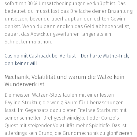
sofort mit 30 % Umsatzbedingungen verknüpft ist. Das
bedeutet: du musst fast das Dreifache deiner Einzahlung
umsetzen, bevor du überhaupt an den echten Gewinn
denkst. Wenn du dann endlich das Geld abheben willst,
dauert das Abwicklungsverfahren länger als ein
Schneckenmarathon.
Casino mit Cashback bei Verlust – Der harte Mathe‑Trick,
den keiner will
Mechanik, Volatilität und warum die Walze kein
Wunderwerk ist
Die meisten Walzen‑Slots laufen mit einer festen
Payline‑Struktur, die wenig Raum für Überraschungen
lässt. Im Gegensatz dazu bieten Titel wie Starburst mit
seiner schnellen Drehgeschwindigkeit oder Gonzo’s
Quest mit steigender Volatilität mehr Spieltiefe. Das ist
allerdings kein Grund, die Grundmechanik zu glorifizieren