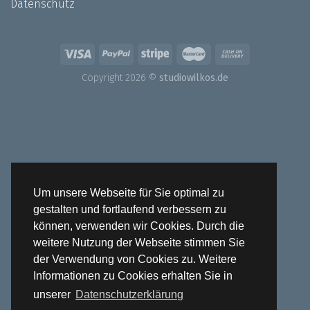
Datenschutz
Copyright 2026 ©
studiowilkos.de
Um unsere Webseite für Sie optimal zu
gestalten und fortlaufend verbessern zu
können, verwenden wir Cookies. Durch die
weitere Nutzung der Webseite stimmen Sie
der Verwendung von Cookies zu. Weitere
Informationen zu Cookies erhalten Sie in
unserer
Datenschutzerklärung