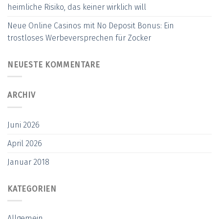
heimliche Risiko, das keiner wirklich will
Neue Online Casinos mit No Deposit Bonus: Ein
trostloses Werbeversprechen für Zocker
NEUESTE KOMMENTARE
ARCHIV
Juni 2026
April 2026
Januar 2018
KATEGORIEN
Allgemein