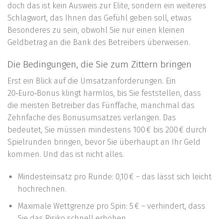
doch das ist kein Ausweis zur Elite, sondern ein weiteres
Schlagwort, das Ihnen das Gefühl geben soll, etwas
Besonderes zu sein, obwohl Sie nur einen kleinen
Geldbetrag an die Bank des Betreibers überweisen.
Die Bedingungen, die Sie zum Zittern bringen
Erst ein Blick auf die Umsatzanforderungen. Ein
20‑Euro‑Bonus klingt harmlos, bis Sie feststellen, dass
die meisten Betreiber das Fünffache, manchmal das
Zehnfache des Bonusumsatzes verlangen. Das
bedeutet, Sie müssen mindestens 100 € bis 200 € durch
Spielrunden bringen, bevor Sie überhaupt an Ihr Geld
kommen. Und das ist nicht alles.
Mindesteinsatz pro Runde: 0,10 € – das lässt sich leicht
hochrechnen.
Maximale Wettgrenze pro Spin: 5 € – verhindert, dass
Sie das Risiko schnell erhöhen.