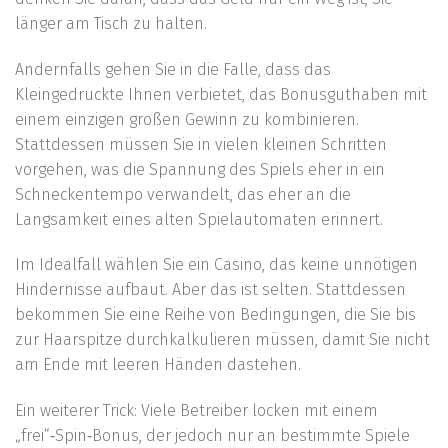
länger am Tisch zu halten.
Andernfalls gehen Sie in die Falle, dass das
Kleingedruckte Ihnen verbietet, das Bonusguthaben mit
einem einzigen großen Gewinn zu kombinieren.
Stattdessen müssen Sie in vielen kleinen Schritten
vorgehen, was die Spannung des Spiels eher in ein
Schneckentempo verwandelt, das eher an die
Langsamkeit eines alten Spielautomaten erinnert.
Im Idealfall wählen Sie ein Casino, das keine unnötigen
Hindernisse aufbaut. Aber das ist selten. Stattdessen
bekommen Sie eine Reihe von Bedingungen, die Sie bis
zur Haarspitze durchkalkulieren müssen, damit Sie nicht
am Ende mit leeren Händen dastehen.
Ein weiterer Trick: Viele Betreiber locken mit einem
„frei“‑Spin‑Bonus, der jedoch nur an bestimmte Spiele