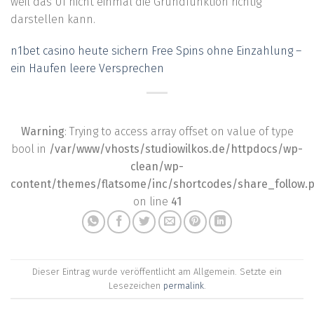
weil das UI nicht einmal die Grundfunktion richtig
darstellen kann.
n1bet casino heute sichern Free Spins ohne Einzahlung –
ein Haufen leere Versprechen
Warning
: Trying to access array offset on value of type
bool in
/var/www/vhosts/studiowilkos.de/httpdocs/wp-
clean/wp-
content/themes/flatsome/inc/shortcodes/share_follow.
on line
41
Dieser Eintrag wurde veröffentlicht am Allgemein. Setzte ein
Lesezeichen
permalink
.