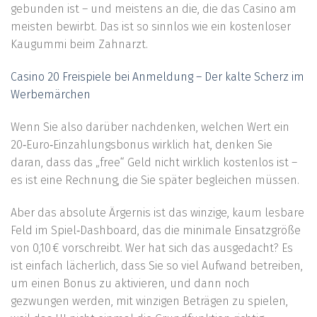
gebunden ist – und meistens an die, die das Casino am
meisten bewirbt. Das ist so sinnlos wie ein kostenloser
Kaugummi beim Zahnarzt.
Casino 20 Freispiele bei Anmeldung – Der kalte Scherz im
Werbemärchen
Wenn Sie also darüber nachdenken, welchen Wert ein
20‑Euro‑Einzahlungsbonus wirklich hat, denken Sie
daran, dass das „free“ Geld nicht wirklich kostenlos ist –
es ist eine Rechnung, die Sie später begleichen müssen.
Aber das absolute Ärgernis ist das winzige, kaum lesbare
Feld im Spiel‑Dashboard, das die minimale Einsatzgröße
von 0,10 € vorschreibt. Wer hat sich das ausgedacht? Es
ist einfach lächerlich, dass Sie so viel Aufwand betreiben,
um einen Bonus zu aktivieren, und dann noch
gezwungen werden, mit winzigen Beträgen zu spielen,