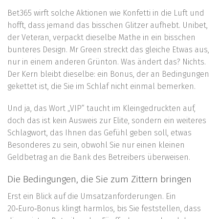
Bet365 wirft solche Aktionen wie Konfetti in die Luft und
hofft, dass jemand das bisschen Glitzer aufhebt. Unibet,
der Veteran, verpackt dieselbe Mathe in ein bisschen
bunteres Design. Mr Green streckt das gleiche Etwas aus,
nur in einem anderen Grünton. Was ändert das? Nichts.
Der Kern bleibt dieselbe: ein Bonus, der an Bedingungen
gekettet ist, die Sie im Schlaf nicht einmal bemerken.
Und ja, das Wort „VIP“ taucht im Kleingedruckten auf,
doch das ist kein Ausweis zur Elite, sondern ein weiteres
Schlagwort, das Ihnen das Gefühl geben soll, etwas
Besonderes zu sein, obwohl Sie nur einen kleinen
Geldbetrag an die Bank des Betreibers überweisen.
Die Bedingungen, die Sie zum Zittern bringen
Erst ein Blick auf die Umsatzanforderungen. Ein
20‑Euro‑Bonus klingt harmlos, bis Sie feststellen, dass