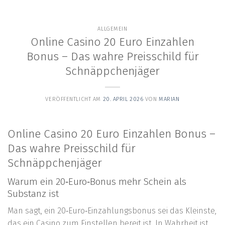
content
ALLGEMEIN
Online Casino 20 Euro Einzahlen
Bonus – Das wahre Preisschild für
Schnäppchenjäger
VERÖFFENTLICHT AM
20. APRIL 2026
VON
MARIAN
Online Casino 20 Euro Einzahlen Bonus –
Das wahre Preisschild für
Schnäppchenjäger
Warum ein 20‑Euro‑Bonus mehr Schein als
Substanz ist
Man sagt, ein 20‑Euro‑Einzahlungsbonus sei das Kleinste,
das ein Casino zum Einstellen bereit ist. In Wahrheit ist