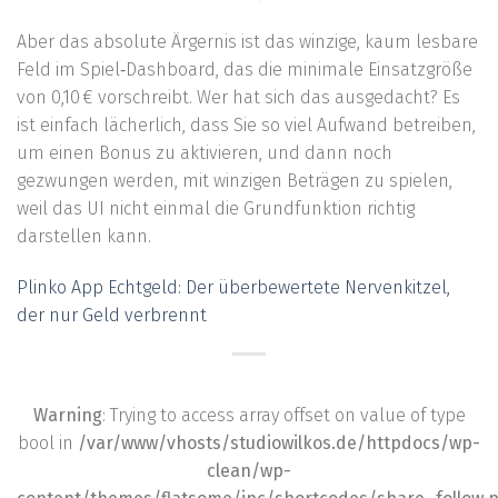
Aber das absolute Ärgernis ist das winzige, kaum lesbare
Feld im Spiel‑Dashboard, das die minimale Einsatzgröße
von 0,10 € vorschreibt. Wer hat sich das ausgedacht? Es
ist einfach lächerlich, dass Sie so viel Aufwand betreiben,
um einen Bonus zu aktivieren, und dann noch
gezwungen werden, mit winzigen Beträgen zu spielen,
weil das UI nicht einmal die Grundfunktion richtig
darstellen kann.
Plinko App Echtgeld: Der überbewertete Nervenkitzel,
der nur Geld verbrennt
Warning
: Trying to access array offset on value of type
bool in
/var/www/vhosts/studiowilkos.de/httpdocs/wp-
clean/wp-