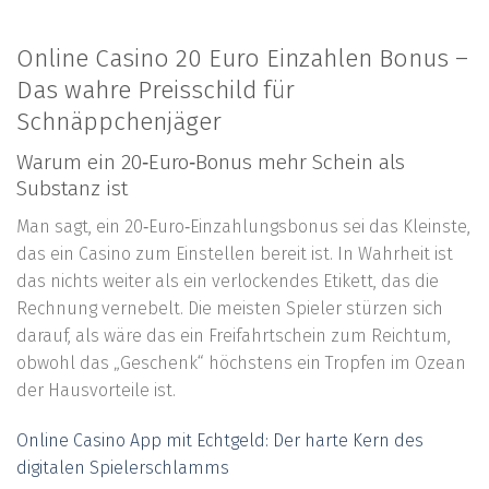
Online Casino 20 Euro Einzahlen Bonus –
Das wahre Preisschild für
Schnäppchenjäger
Warum ein 20‑Euro‑Bonus mehr Schein als
Substanz ist
Man sagt, ein 20‑Euro‑Einzahlungsbonus sei das Kleinste,
das ein Casino zum Einstellen bereit ist. In Wahrheit ist
das nichts weiter als ein verlockendes Etikett, das die
Rechnung vernebelt. Die meisten Spieler stürzen sich
darauf, als wäre das ein Freifahrtschein zum Reichtum,
obwohl das „Geschenk“ höchstens ein Tropfen im Ozean
der Hausvorteile ist.
Online Casino App mit Echtgeld: Der harte Kern des
digitalen Spielerschlamms