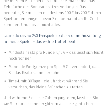
die meisten Betreiber das Fünffache, manchmal das
Zehnfache des Bonusumsatzes verlangen. Das
bedeutet, Sie müssen mindestens 100 € bis 200 € durch
Spielrunden bringen, bevor Sie überhaupt an Ihr Geld
kommen. Und das ist nicht alles.
casinado casino 250 Freispiele exklusiv ohne Einzahlung
für neue Spieler – das wahre Trottel‑Deal
Mindesteinsatz pro Runde: 0,10 € – das lässt sich leicht
hochrechnen.
Maximale Wettgrenze pro Spin: 5 € – verhindert, dass
Sie das Risiko schnell erhöhen.
Time‑Limit: 30 Tage – die Uhr tickt, während Sie
versuchen, das kleine Stückchen zu retten.
Und während Sie diese Zahlen jonglieren, lässt ein Slot
wie Starburst schneller glitzern als die eigentlichen