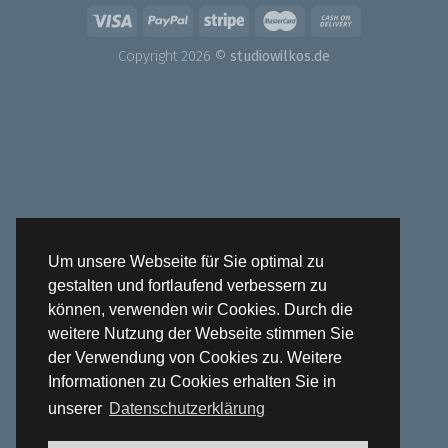
Copyright 2026 ©
studiowilkos.de
Um unsere Webseite für Sie optimal zu
gestalten und fortlaufend verbessern zu
können, verwenden wir Cookies. Durch die
weitere Nutzung der Webseite stimmen Sie
der Verwendung von Cookies zu. Weitere
Informationen zu Cookies erhalten Sie in
unserer
Datenschutzerklärung