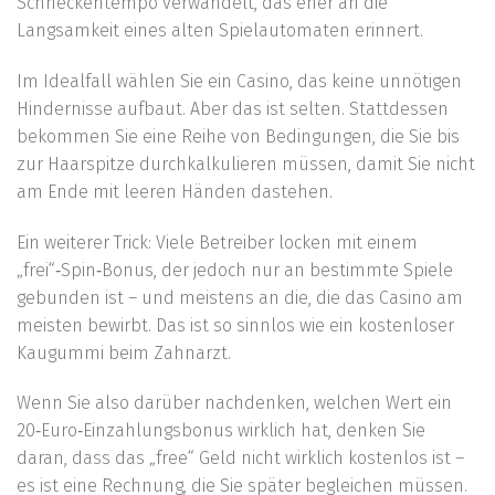
Schneckentempo verwandelt, das eher an die
Langsamkeit eines alten Spielautomaten erinnert.
Im Idealfall wählen Sie ein Casino, das keine unnötigen
Hindernisse aufbaut. Aber das ist selten. Stattdessen
bekommen Sie eine Reihe von Bedingungen, die Sie bis
zur Haarspitze durchkalkulieren müssen, damit Sie nicht
am Ende mit leeren Händen dastehen.
Ein weiterer Trick: Viele Betreiber locken mit einem
„frei“‑Spin‑Bonus, der jedoch nur an bestimmte Spiele
gebunden ist – und meistens an die, die das Casino am
meisten bewirbt. Das ist so sinnlos wie ein kostenloser
Kaugummi beim Zahnarzt.
Wenn Sie also darüber nachdenken, welchen Wert ein
20‑Euro‑Einzahlungsbonus wirklich hat, denken Sie
daran, dass das „free“ Geld nicht wirklich kostenlos ist –
es ist eine Rechnung, die Sie später begleichen müssen.