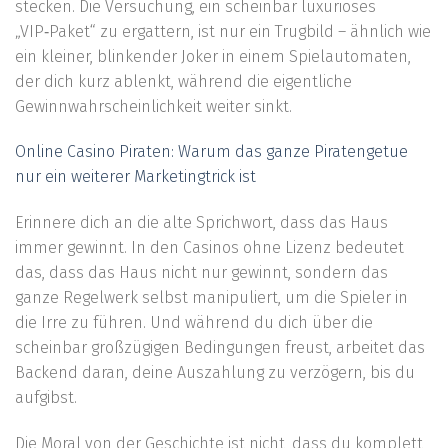
stecken. Die Versuchung, ein scheinbar luxuriöses
„VIP‑Paket“ zu ergattern, ist nur ein Trugbild – ähnlich wie
ein kleiner, blinkender Joker in einem Spielautomaten,
der dich kurz ablenkt, während die eigentliche
Gewinnwahrscheinlichkeit weiter sinkt.
Online Casino Piraten: Warum das ganze Piratengetue
nur ein weiterer Marketingtrick ist
Erinnere dich an die alte Sprichwort, dass das Haus
immer gewinnt. In den Casinos ohne Lizenz bedeutet
das, dass das Haus nicht nur gewinnt, sondern das
ganze Regelwerk selbst manipuliert, um die Spieler in
die Irre zu führen. Und während du dich über die
scheinbar großzügigen Bedingungen freust, arbeitet das
Backend daran, deine Auszahlung zu verzögern, bis du
aufgibst.
Die Moral von der Geschichte ist nicht, dass du komplett