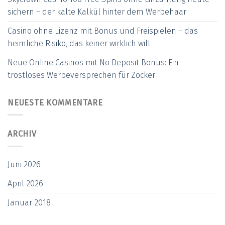
sichern – der kalte Kalkül hinter dem Werbehaar
Casino ohne Lizenz mit Bonus und Freispielen – das
heimliche Risiko, das keiner wirklich will
Neue Online Casinos mit No Deposit Bonus: Ein
trostloses Werbeversprechen für Zocker
NEUESTE KOMMENTARE
ARCHIV
Juni 2026
April 2026
Januar 2018