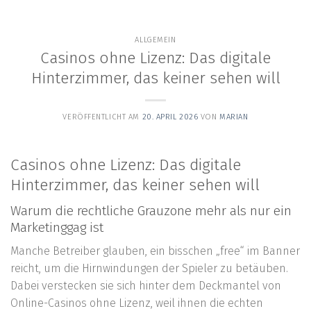
content
ALLGEMEIN
Casinos ohne Lizenz: Das digitale
Hinterzimmer, das keiner sehen will
VERÖFFENTLICHT AM
20. APRIL 2026
VON
MARIAN
Casinos ohne Lizenz: Das digitale
Hinterzimmer, das keiner sehen will
Warum die rechtliche Grauzone mehr als nur ein
Marketinggag ist
Manche Betreiber glauben, ein bisschen „free“ im Banner
reicht, um die Hirnwindungen der Spieler zu betäuben.
Dabei verstecken sie sich hinter dem Deckmantel von
Online-Casinos ohne Lizenz, weil ihnen die echten