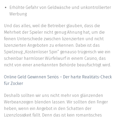
Erhöhte Gefahr von Geldwäsche und unkontrollierter
Werbung
Und das alles, weil die Betreiber glauben, dass die
Mehrheit der Spieler nicht genug Ahnung hat, um die
feinen Unterschiede zwischen lizenzierten und nicht
lizenzierten Angeboten zu erkennen. Dabei ist das
Spielzeug „Kostenloser Spin“ genauso trügerisch wie ein
scheinbar harmloser Würfelwurf in einem Casino, das
nicht von einer anerkannten Behörde beaufsichtigt wird.
Online Geld Gewinnen Seriös – Der harte Realitäts-Check
für Zocker
Deshalb sollten wir uns nicht mehr von glänzenden
Werbeanzeigen blenden lassen. Wir sollten den Finger
heben, wenn ein Angebot in den Schatten der
Lizenzlosigkeit fällt. Denn das ist kein romantisches