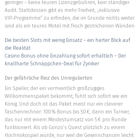
geringer – keine teuren Lizenzgebühren, kein ständiger
Audit. Stattdessen gibt es mehr Freiheit, „exklusive
VIP‑Programme“ zu erfinden, die im Grunde nichts weiter
sind als ein teures Motel mit frisch gestrichenen Wänden.
Die besten Slots mit wenig Einsatz – ein harter Blick auf
die Realität
Casino Bonus ohne Einzahlung sofort erhältlich – Der
knallharte Schnäppchen-Deal für Zyniker
Der gefährliche Reiz des Unregulierten
Ein Spieler, der ein vermeintlich großzügiges
Willkommenspaket bekommt, fühlt sich sofort wie ein
König. Und doch ist das Paket meist nur ein cleverer
Taschenrechner: 100 % Bonus bis 50 €, dann ein Turnier,
das nur mit einem Mindestumsatz von 5 € pro Runde
funktioniert. Als ob Gonzo’s Quest plötzlich zu einem
Hochrisikospiel würde, nur weil die Gewinnchancen leicht