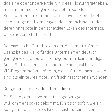
das eine oder andere Projekt in diese Richtung getrieben,
nur um dann die Finger zu vertreten, sobald
Beschwerden aufkommen. Und LeoVegas? Der flirtet
schon lange mit Lizenzfragen, doch manchmal landen
deren Angebote in den schattigen Ecken des Internets,
wo keine Aufsicht herrscht.
Der eigentliche Grund liegt in der Mathematik. Ohne
Lizenz ist das Risiko für das Unternehmen deutlich
geringer – keine teuren Lizenzgebühren, kein ständiger
Audit. Stattdessen gibt es mehr Freiheit, „exklusive
VIP‑Programme“ zu erfinden, die im Grunde nichts weiter
sind als ein teures Motel mit frisch gestrichenen Wänden.
Der gefährliche Reiz des Unregulierten
Ein Spieler, der ein vermeintlich großzügiges
Willkommenspaket bekommt, fühlt sich sofort wie ein
König. Und doch ist das Paket meist nur ein cleverer