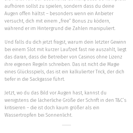
aufhören sollst zu spielen, sondern dass du deine
Augen offen hältst – besonders wenn ein Anbieter
versucht, dich mit einem „free“ Bonus zu ködern,
während er im Hintergrund die Zahlen manipuliert.
Und falls du dich jetzt fragst, warum dein letzter Gewinn
bei einem Slot mit kurzer Laufzeit fast nie auszahlt, liegt
das daran, dass die Betreiber von Casinos ohne Lizenz
ihre eigenen Regeln schreiben. Das ist nicht die Magie
eines Glücksspiels, das ist ein kalkulierter Trick, der dich
tiefer in die Sackgasse führt.
Jetzt, wo du das Bild vor Augen hast, kannst du
wenigstens die lächerliche Größe der Schrift in den T&C’s
kritisieren – die ist doch kaum größer als ein
Wassertropfen bei Sonnenlicht.