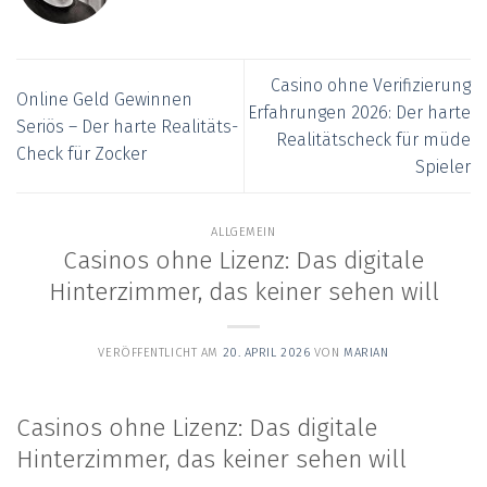
Casino ohne Verifizierung
Online Geld Gewinnen
Erfahrungen 2026: Der harte
Seriös – Der harte Realitäts-
Realitätscheck für müde
Check für Zocker
Spieler
ALLGEMEIN
Casinos ohne Lizenz: Das digitale
Hinterzimmer, das keiner sehen will
VERÖFFENTLICHT AM
20. APRIL 2026
VON
MARIAN
Casinos ohne Lizenz: Das digitale
Hinterzimmer, das keiner sehen will