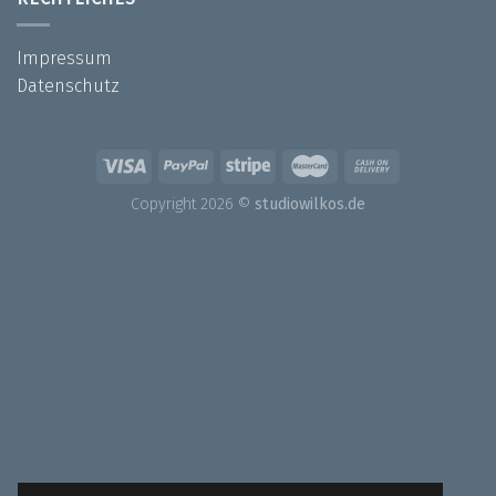
Impressum
Datenschutz
Copyright 2026 ©
studiowilkos.de