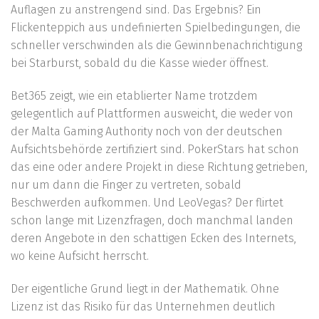
Auflagen zu anstrengend sind. Das Ergebnis? Ein
Flickenteppich aus undefinierten Spielbedingungen, die
schneller verschwinden als die Gewinnbenachrichtigung
bei Starburst, sobald du die Kasse wieder öffnest.
Bet365 zeigt, wie ein etablierter Name trotzdem
gelegentlich auf Plattformen ausweicht, die weder von
der Malta Gaming Authority noch von der deutschen
Aufsichtsbehörde zertifiziert sind. PokerStars hat schon
das eine oder andere Projekt in diese Richtung getrieben,
nur um dann die Finger zu vertreten, sobald
Beschwerden aufkommen. Und LeoVegas? Der flirtet
schon lange mit Lizenzfragen, doch manchmal landen
deren Angebote in den schattigen Ecken des Internets,
wo keine Aufsicht herrscht.
Der eigentliche Grund liegt in der Mathematik. Ohne
Lizenz ist das Risiko für das Unternehmen deutlich