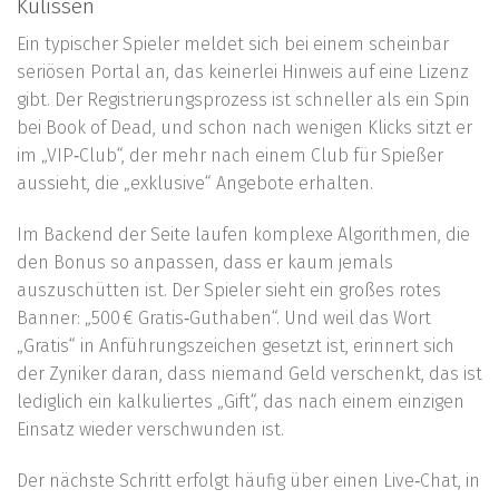
Kulissen
Ein typischer Spieler meldet sich bei einem scheinbar
seriösen Portal an, das keinerlei Hinweis auf eine Lizenz
gibt. Der Registrierungsprozess ist schneller als ein Spin
bei Book of Dead, und schon nach wenigen Klicks sitzt er
im „VIP‑Club“, der mehr nach einem Club für Spießer
aussieht, die „exklusive“ Angebote erhalten.
Im Backend der Seite laufen komplexe Algorithmen, die
den Bonus so anpassen, dass er kaum jemals
auszuschütten ist. Der Spieler sieht ein großes rotes
Banner: „500 € Gratis‑Guthaben“. Und weil das Wort
„Gratis“ in Anführungszeichen gesetzt ist, erinnert sich
der Zyniker daran, dass niemand Geld verschenkt, das ist
lediglich ein kalkuliertes „Gift“, das nach einem einzigen
Einsatz wieder verschwunden ist.
Der nächste Schritt erfolgt häufig über einen Live‑Chat, in