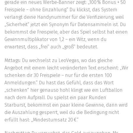
gerade ein neues Werbe‑Banner zeigt: „100 % Bonus + 50
Freispiele – ohne Einzahlung.“ Du klickst, das System
verlangt deine Handynummer für die Verifizierung, weil
„Sicherheit“ jetzt ein Synonym für Datensammeln ist. Du
bekommst die Freispiele, aber das Spiel selbst hat einen
Gewinnmultiplikator von 1,2 – ein Witz, wenn du
erwartest, dass „frei“ auch „groß“ bedeutet.
Mittags: Du wechselst zu LeoVegas, wo das gleiche
Angebot mit einem leicht veränderten Text erscheint: „Wir
schenken dir 30 Freispiele – nur für die ersten 100
Anmeldungen.“ Du hast das Gefühl, dass das Wort
„schenken“ hier genauso hohl klingt wie ein Luftballon
nach dem Aufprall. Du spielst ein paar Runden
Starburst, bekommst ein paar kleine Gewinne, dann wird
die Auszahlung gesperrt, weil du die Bedingung nicht
erfüllt hast: „Mindestumsatz 20 €.“