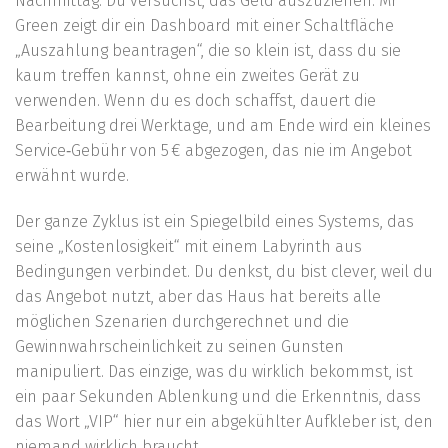
Nachmittag: Du versuchst, das Geld auszuziehen. Mr
Green zeigt dir ein Dashboard mit einer Schaltfläche
„Auszahlung beantragen“, die so klein ist, dass du sie
kaum treffen kannst, ohne ein zweites Gerät zu
verwenden. Wenn du es doch schaffst, dauert die
Bearbeitung drei Werktage, und am Ende wird ein kleines
Service‑Gebühr von 5 € abgezogen, das nie im Angebot
erwähnt wurde.
Der ganze Zyklus ist ein Spiegelbild eines Systems, das
seine „Kostenlosigkeit“ mit einem Labyrinth aus
Bedingungen verbindet. Du denkst, du bist clever, weil du
das Angebot nutzt, aber das Haus hat bereits alle
möglichen Szenarien durchgerechnet und die
Gewinnwahrscheinlichkeit zu seinen Gunsten
manipuliert. Das einzige, was du wirklich bekommst, ist
ein paar Sekunden Ablenkung und die Erkenntnis, dass
das Wort „VIP“ hier nur ein abgekühlter Aufkleber ist, den
niemand wirklich braucht.