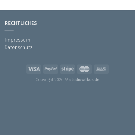
RECHTLICHES
Impressum
Datenschutz
Copyright 2026 ©
studiowilkos.de