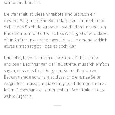
schnell aufbraucht.
Die Wahrheit ist: Diese Angebote sind lediglich ein
cleverer Weg, um deine Kontodaten zu sammeln und
dich in das Spielfeld zu locken, wo du dann mit echten
Einsätzen konfrontiert wirst. Das Wort „gratis“ wird dabei
oft in Anführungszeichen gesetzt, weil niemand wirklich
etwas umsonst gibt – das ist doch klar.
Und jetzt, bevor ich noch ein weiteres Mal über die
endlosen Bedingungen der T&C streite, muss ich einfach
sagen, dass das Font‑Design im Bonus‑Pop‑Up von
Betway gerade so winzig ist, dass ich die ganze Seite
vergrößern muss, um die wichtigsten Informationen zu
lesen. Dieses winzige, kaum lesbare Schriftbild ist das
wahre Ärgernis.