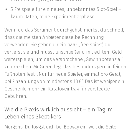
5 Freispiele für ein neues, unbekanntes Slot‑Spiel –
kaum Daten, reine Experimentierphase.
Wenn du das Sortiment durchgehst, merkst du schnell,
dass die meisten Anbieter dieselbe Rechnung
verwenden: Sie geben dir ein paar „free spins“, du
verlierst sie und musst anschließend mit echtem Geld
weiterspielen, um das versprochene „Gewinnpotenzial“
zu erreichen. Mr Green legt das besonders gern in feinen
Fußnoten fest: „Nur für neue Spieler, einmal pro Gerät,
bei Einzahlung von mindestens 10 €.“ Das ist weniger ein
Geschenk, mehr ein Katalogeintrag für versteckte
Gebühren.
Wie die Praxis wirklich aussieht – ein Tag im
Leben eines Skeptikers
Morgens: Du loggst dich bei Betway ein, weil die Seite