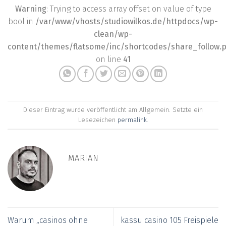
Warning
: Trying to access array offset on value of type
bool in
/var/www/vhosts/studiowilkos.de/httpdocs/wp-
clean/wp-
content/themes/flatsome/inc/shortcodes/share_follow.
on line
41
Dieser Eintrag wurde veröffentlicht am Allgemein. Setzte ein
Lesezeichen
permalink
.
MARIAN
Warum „casinos ohne
kassu casino 105 Freispiele