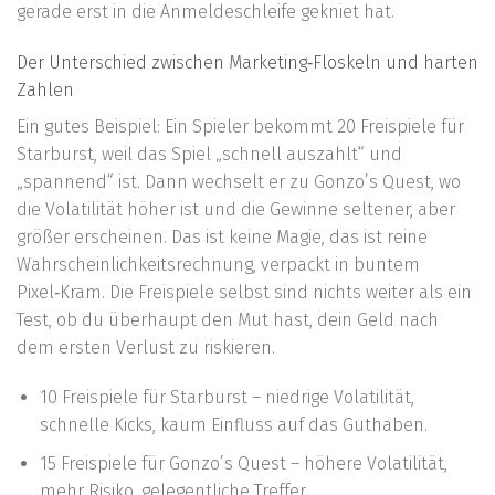
gerade erst in die Anmeldeschleife gekniet hat.
Der Unterschied zwischen Marketing‑Floskeln und harten
Zahlen
Ein gutes Beispiel: Ein Spieler bekommt 20 Freispiele für
Starburst, weil das Spiel „schnell auszahlt“ und
„spannend“ ist. Dann wechselt er zu Gonzo’s Quest, wo
die Volatilität höher ist und die Gewinne seltener, aber
größer erscheinen. Das ist keine Magie, das ist reine
Wahrscheinlichkeitsrechnung, verpackt in buntem
Pixel‑Kram. Die Freispiele selbst sind nichts weiter als ein
Test, ob du überhaupt den Mut hast, dein Geld nach
dem ersten Verlust zu riskieren.
10 Freispiele für Starburst – niedrige Volatilität,
schnelle Kicks, kaum Einfluss auf das Guthaben.
15 Freispiele für Gonzo’s Quest – höhere Volatilität,
mehr Risiko, gelegentliche Treffer.