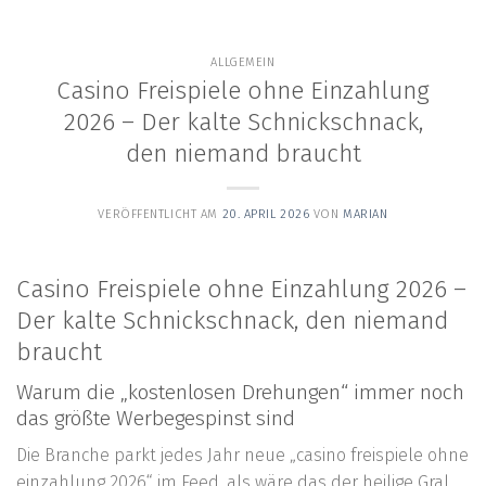
content
ALLGEMEIN
Casino Freispiele ohne Einzahlung
2026 – Der kalte Schnickschnack,
den niemand braucht
VERÖFFENTLICHT AM
20. APRIL 2026
VON
MARIAN
Casino Freispiele ohne Einzahlung 2026 –
Der kalte Schnickschnack, den niemand
braucht
Warum die „kostenlosen Drehungen“ immer noch
das größte Werbegespinst sind
Die Branche parkt jedes Jahr neue „casino freispiele ohne
einzahlung 2026“ im Feed, als wäre das der heilige Gral