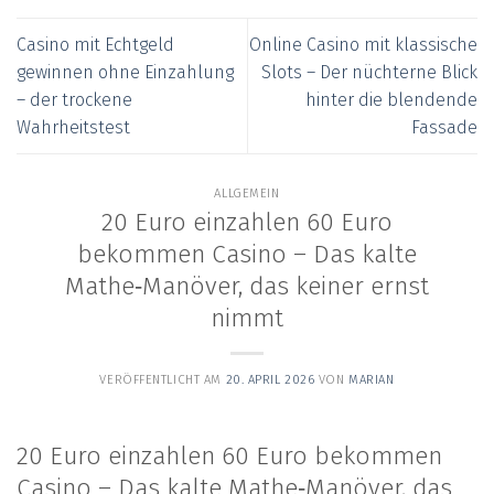
Casino mit Echtgeld
Online Casino mit klassische
gewinnen ohne Einzahlung
Slots – Der nüchterne Blick
– der trockene
hinter die blendende
Wahrheitstest
Fassade
ALLGEMEIN
20 Euro einzahlen 60 Euro
bekommen Casino – Das kalte
Mathe‑Manöver, das keiner ernst
nimmt
VERÖFFENTLICHT AM
20. APRIL 2026
VON
MARIAN
20 Euro einzahlen 60 Euro bekommen
Casino – Das kalte Mathe‑Manöver, das