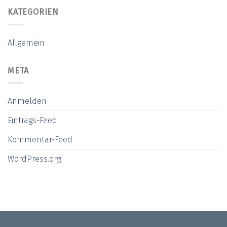
KATEGORIEN
Allgemein
META
Anmelden
Eintrags-Feed
Kommentar-Feed
WordPress.org