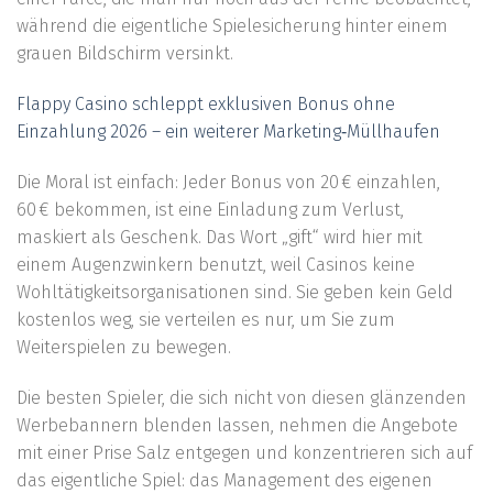
während die eigentliche Spielesicherung hinter einem
grauen Bildschirm versinkt.
Flappy Casino schleppt exklusiven Bonus ohne
Einzahlung 2026 – ein weiterer Marketing‑Müllhaufen
Die Moral ist einfach: Jeder Bonus von 20 € einzahlen,
60 € bekommen, ist eine Einladung zum Verlust,
maskiert als Geschenk. Das Wort „gift“ wird hier mit
einem Augenzwinkern benutzt, weil Casinos keine
Wohltätigkeitsorganisationen sind. Sie geben kein Geld
kostenlos weg, sie verteilen es nur, um Sie zum
Weiterspielen zu bewegen.
Die besten Spieler, die sich nicht von diesen glänzenden
Werbebannern blenden lassen, nehmen die Angebote
mit einer Prise Salz entgegen und konzentrieren sich auf
das eigentliche Spiel: das Management des eigenen