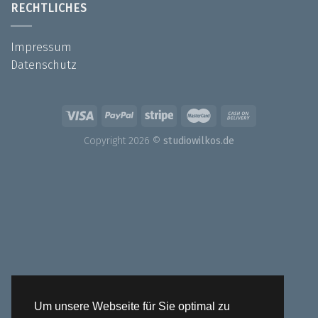
RECHTLICHES
Impressum
Datenschutz
Copyright 2026 ©
studiowilkos.de
Um unsere Webseite für Sie optimal zu