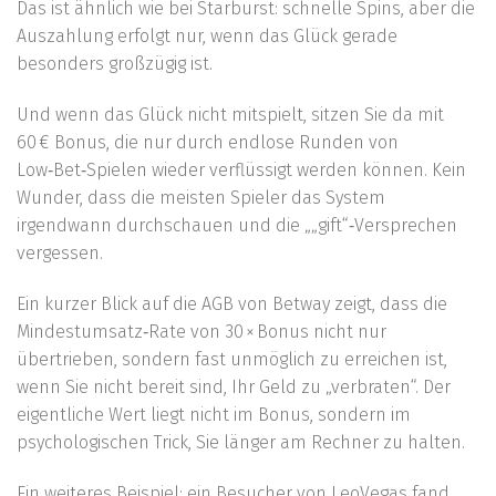
Das ist ähnlich wie bei Starburst: schnelle Spins, aber die
Auszahlung erfolgt nur, wenn das Glück gerade
besonders großzügig ist.
Und wenn das Glück nicht mitspielt, sitzen Sie da mit
60 € Bonus, die nur durch endlose Runden von
Low‑Bet‑Spielen wieder verflüssigt werden können. Kein
Wunder, dass die meisten Spieler das System
irgendwann durchschauen und die „„gift“‑Versprechen
vergessen.
Ein kurzer Blick auf die AGB von Betway zeigt, dass die
Mindestumsatz‑Rate von 30 × Bonus nicht nur
übertrieben, sondern fast unmöglich zu erreichen ist,
wenn Sie nicht bereit sind, Ihr Geld zu „verbraten“. Der
eigentliche Wert liegt nicht im Bonus, sondern im
psychologischen Trick, Sie länger am Rechner zu halten.
Ein weiteres Beispiel: ein Besucher von LeoVegas fand