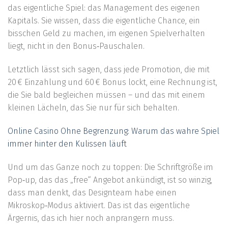
das eigentliche Spiel: das Management des eigenen
Kapitals. Sie wissen, dass die eigentliche Chance, ein
bisschen Geld zu machen, im eigenen Spielverhalten
liegt, nicht in den Bonus‑Pauschalen.
Letztlich lässt sich sagen, dass jede Promotion, die mit
20 € Einzahlung und 60 € Bonus lockt, eine Rechnung ist,
die Sie bald begleichen müssen – und das mit einem
kleinen Lächeln, das Sie nur für sich behalten.
Online Casino Ohne Begrenzung: Warum das wahre Spiel
immer hinter den Kulissen läuft
Und um das Ganze noch zu toppen: Die Schriftgröße im
Pop‑up, das das „free“ Angebot ankündigt, ist so winzig,
dass man denkt, das Designteam habe einen
Mikroskop‑Modus aktiviert. Das ist das eigentliche
Ärgernis, das ich hier noch anprangern muss.