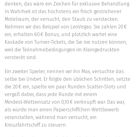
denken, das wäre ein Zeichen für exklusive Behandlung.
In Wahrheit ist das höchstens ein frisch gestrichener
Motelraum, der versucht, den Staub zu verstecken.
Nehmen wir das Beispiel von LeoVegas: Sie zahlen 20 €
ein, erhalten 60 € Bonus, und plötzlich wartet eine
Kaskade von Turnier‑Tickets, die Sie nie nutzen können,
weil die Teilnahmebedingungen im Kleingedruckten
versteckt sind.
Ein zweiter Spieler, nennen wir ihn Max, versuchte das
selbe bei Unibet. Er folgte den üblichen Schritten, setzte
die 20 € ein, spielte ein paar Runden Scatter‑Slots und
vergaß dabei, dass jede Runde mit einem
Mindest‑Wetteinsatz von 0,10 € verknüpft war. Das war,
als würde man einen Papierschiffchen-Wettbewerb
veranstalten, während man versucht, ein
Kreuzfahrtschiff zu steuern.