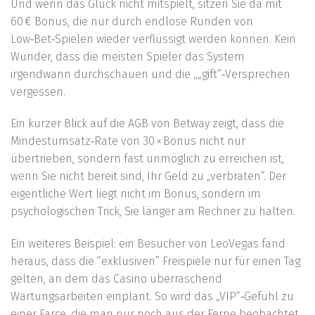
Und wenn das Glück nicht mitspielt, sitzen Sie da mit
60 € Bonus, die nur durch endlose Runden von
Low‑Bet‑Spielen wieder verflüssigt werden können. Kein
Wunder, dass die meisten Spieler das System
irgendwann durchschauen und die „„gift“‑Versprechen
vergessen.
Ein kurzer Blick auf die AGB von Betway zeigt, dass die
Mindestumsatz‑Rate von 30 × Bonus nicht nur
übertrieben, sondern fast unmöglich zu erreichen ist,
wenn Sie nicht bereit sind, Ihr Geld zu „verbraten“. Der
eigentliche Wert liegt nicht im Bonus, sondern im
psychologischen Trick, Sie länger am Rechner zu halten.
Ein weiteres Beispiel: ein Besucher von LeoVegas fand
heraus, dass die “exklusiven” Freispiele nur für einen Tag
gelten, an dem das Casino überraschend
Wartungsarbeiten einplant. So wird das „VIP“‑Gefühl zu
einer Farce, die man nur noch aus der Ferne beobachtet,