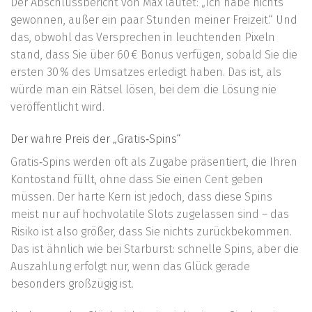
Der Abschlussbericht von Max lautet: „Ich habe nichts
gewonnen, außer ein paar Stunden meiner Freizeit.“ Und
das, obwohl das Versprechen in leuchtenden Pixeln
stand, dass Sie über 60 € Bonus verfügen, sobald Sie die
ersten 30 % des Umsatzes erledigt haben. Das ist, als
würde man ein Rätsel lösen, bei dem die Lösung nie
veröffentlicht wird.
Der wahre Preis der „Gratis‑Spins“
Gratis‑Spins werden oft als Zugabe präsentiert, die Ihren
Kontostand füllt, ohne dass Sie einen Cent geben
müssen. Der harte Kern ist jedoch, dass diese Spins
meist nur auf hochvolatile Slots zugelassen sind – das
Risiko ist also größer, dass Sie nichts zurückbekommen.
Das ist ähnlich wie bei Starburst: schnelle Spins, aber die
Auszahlung erfolgt nur, wenn das Glück gerade
besonders großzügig ist.