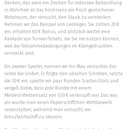
denken, das wäre ein Zeichen für exklusive Behandlung.
In Wahrheit ist das höchstens ein frisch gestrichener
Motelraum, der versucht, den Staub zu verstecken.
Nehmen wir das Beispiel von LeoVegas: Sie zahlen 20 €
ein, erhalten 60 € Bonus, und plötzlich wartet eine
Kaskade von Turnier‑Tickets, die Sie nie nutzen können,
weil die Teilnahmebedingungen im Kleingedruckten
versteckt sind.
Ein zweiter Spieler, nennen wir ihn Max, versuchte das
selbe bei Unibet. Er folgte den üblichen Schritten, setzte
die 20 € ein, spielte ein paar Runden Scatter‑Slots und
vergaß dabei, dass jede Runde mit einem
Mindest‑Wetteinsatz von 0,10 € verknüpft war. Das war,
als würde man einen Papierschiffchen-Wettbewerb
veranstalten, während man versucht, ein
Kreuzfahrtschiff zu steuern.