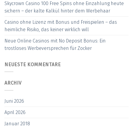
Skycrown Casino 100 Free Spins ohne Einzahlung heute
sichern – der kalte Kalkül hinter dem Werbehaar
Casino ohne Lizenz mit Bonus und Freispielen – das
heimliche Risiko, das keiner wirklich will
Neue Online Casinos mit No Deposit Bonus: Ein
trostloses Werbeversprechen für Zocker
NEUESTE KOMMENTARE
ARCHIV
Juni 2026
April 2026
Januar 2018