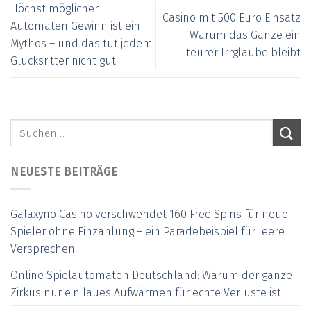
Höchst möglicher
Casino mit 500 Euro Einsatz
Automaten Gewinn ist ein
– Warum das Ganze ein
Mythos – und das tut jedem
teurer Irrglaube bleibt
Glücksritter nicht gut
NEUESTE BEITRÄGE
Galaxyno Casino verschwendet 160 Free Spins für neue
Spieler ohne Einzahlung – ein Paradebeispiel für leere
Versprechen
Online Spielautomaten Deutschland: Warum der ganze
Zirkus nur ein laues Aufwärmen für echte Verluste ist