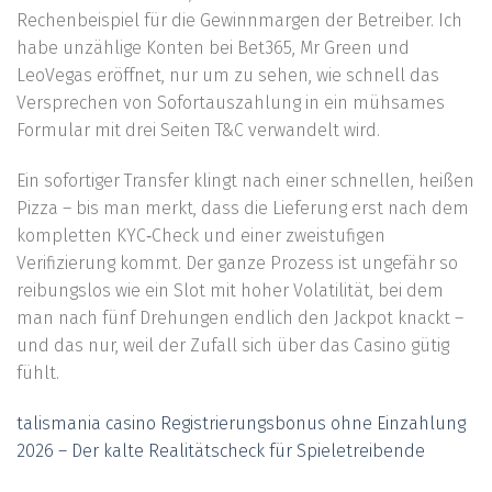
Rechenbeispiel für die Gewinnmargen der Betreiber. Ich
habe unzählige Konten bei Bet365, Mr Green und
LeoVegas eröffnet, nur um zu sehen, wie schnell das
Versprechen von Sofortauszahlung in ein mühsames
Formular mit drei Seiten T&C verwandelt wird.
Ein sofortiger Transfer klingt nach einer schnellen, heißen
Pizza – bis man merkt, dass die Lieferung erst nach dem
kompletten KYC‑Check und einer zweistufigen
Verifizierung kommt. Der ganze Prozess ist ungefähr so
reibungslos wie ein Slot mit hoher Volatilität, bei dem
man nach fünf Drehungen endlich den Jackpot knackt –
und das nur, weil der Zufall sich über das Casino gütig
fühlt.
talismania casino Registrierungsbonus ohne Einzahlung
2026 – Der kalte Realitätscheck für Spieletreibende