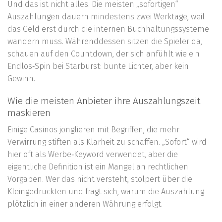
Und das ist nicht alles. Die meisten „sofortigen“
Auszahlungen dauern mindestens zwei Werktage, weil
das Geld erst durch die internen Buchhaltungssysteme
wandern muss. Währenddessen sitzen die Spieler da,
schauen auf den Countdown, der sich anfühlt wie ein
Endlos‑Spin bei Starburst: bunte Lichter, aber kein
Gewinn.
Wie die meisten Anbieter ihre Auszahlungszeit
maskieren
Einige Casinos jonglieren mit Begriffen, die mehr
Verwirrung stiften als Klarheit zu schaffen. „Sofort“ wird
hier oft als Werbe‑Keyword verwendet, aber die
eigentliche Definition ist ein Mangel an rechtlichen
Vorgaben. Wer das nicht versteht, stolpert über die
Kleingedruckten und fragt sich, warum die Auszahlung
plötzlich in einer anderen Währung erfolgt.