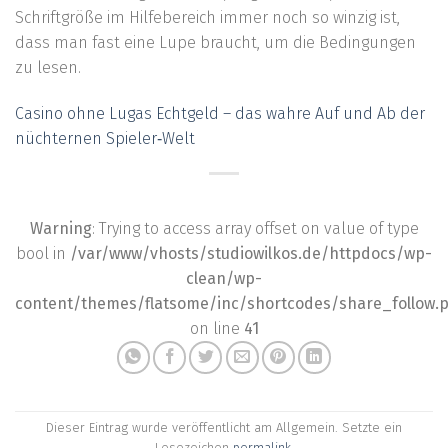
Schriftgröße im Hilfebereich immer noch so winzig ist,
dass man fast eine Lupe braucht, um die Bedingungen
zu lesen.
Casino ohne Lugas Echtgeld – das wahre Auf und Ab der
nüchternen Spieler‑Welt
Warning
: Trying to access array offset on value of type
bool in
/var/www/vhosts/studiowilkos.de/httpdocs/wp-
clean/wp-
content/themes/flatsome/inc/shortcodes/share_follow.
on line
41
Dieser Eintrag wurde veröffentlicht am Allgemein. Setzte ein
Lesezeichen
permalink
.