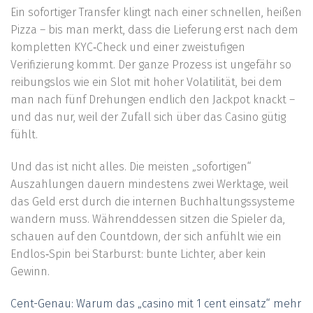
Ein sofortiger Transfer klingt nach einer schnellen, heißen
Pizza – bis man merkt, dass die Lieferung erst nach dem
kompletten KYC‑Check und einer zweistufigen
Verifizierung kommt. Der ganze Prozess ist ungefähr so
reibungslos wie ein Slot mit hoher Volatilität, bei dem
man nach fünf Drehungen endlich den Jackpot knackt –
und das nur, weil der Zufall sich über das Casino gütig
fühlt.
Und das ist nicht alles. Die meisten „sofortigen“
Auszahlungen dauern mindestens zwei Werktage, weil
das Geld erst durch die internen Buchhaltungssysteme
wandern muss. Währenddessen sitzen die Spieler da,
schauen auf den Countdown, der sich anfühlt wie ein
Endlos‑Spin bei Starburst: bunte Lichter, aber kein
Gewinn.
Cent-Genau: Warum das „casino mit 1 cent einsatz“ mehr