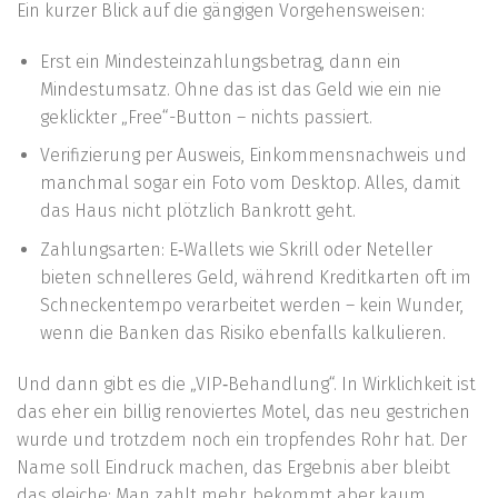
Ein kurzer Blick auf die gängigen Vorgehensweisen:
Erst ein Mindesteinzahlungsbetrag, dann ein
Mindestumsatz. Ohne das ist das Geld wie ein nie
geklickter „Free“-Button – nichts passiert.
Verifizierung per Ausweis, Einkommensnachweis und
manchmal sogar ein Foto vom Desktop. Alles, damit
das Haus nicht plötzlich Bankrott geht.
Zahlungsarten: E‑Wallets wie Skrill oder Neteller
bieten schnelleres Geld, während Kreditkarten oft im
Schneckentempo verarbeitet werden – kein Wunder,
wenn die Banken das Risiko ebenfalls kalkulieren.
Und dann gibt es die „VIP‑Behandlung“. In Wirklichkeit ist
das eher ein billig renoviertes Motel, das neu gestrichen
wurde und trotzdem noch ein tropfendes Rohr hat. Der
Name soll Eindruck machen, das Ergebnis aber bleibt
das gleiche: Man zahlt mehr, bekommt aber kaum