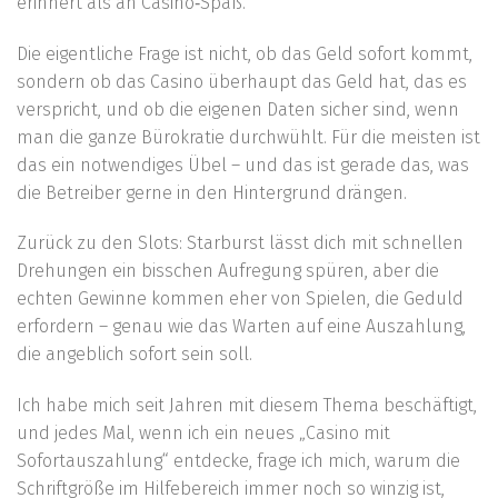
erinnert als an Casino‑Spaß.
Die eigentliche Frage ist nicht, ob das Geld sofort kommt,
sondern ob das Casino überhaupt das Geld hat, das es
verspricht, und ob die eigenen Daten sicher sind, wenn
man die ganze Bürokratie durchwühlt. Für die meisten ist
das ein notwendiges Übel – und das ist gerade das, was
die Betreiber gerne in den Hintergrund drängen.
Zurück zu den Slots: Starburst lässt dich mit schnellen
Drehungen ein bisschen Aufregung spüren, aber die
echten Gewinne kommen eher von Spielen, die Geduld
erfordern – genau wie das Warten auf eine Auszahlung,
die angeblich sofort sein soll.
Ich habe mich seit Jahren mit diesem Thema beschäftigt,
und jedes Mal, wenn ich ein neues „Casino mit
Sofortauszahlung“ entdecke, frage ich mich, warum die
Schriftgröße im Hilfebereich immer noch so winzig ist,