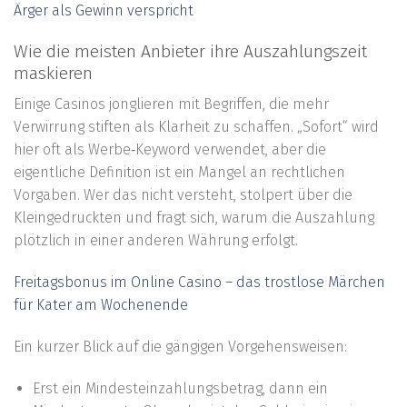
Ärger als Gewinn verspricht
Wie die meisten Anbieter ihre Auszahlungszeit
maskieren
Einige Casinos jonglieren mit Begriffen, die mehr
Verwirrung stiften als Klarheit zu schaffen. „Sofort“ wird
hier oft als Werbe‑Keyword verwendet, aber die
eigentliche Definition ist ein Mangel an rechtlichen
Vorgaben. Wer das nicht versteht, stolpert über die
Kleingedruckten und fragt sich, warum die Auszahlung
plötzlich in einer anderen Währung erfolgt.
Freitagsbonus im Online Casino – das trostlose Märchen
für Kater am Wochenende
Ein kurzer Blick auf die gängigen Vorgehensweisen:
Erst ein Mindesteinzahlungsbetrag, dann ein