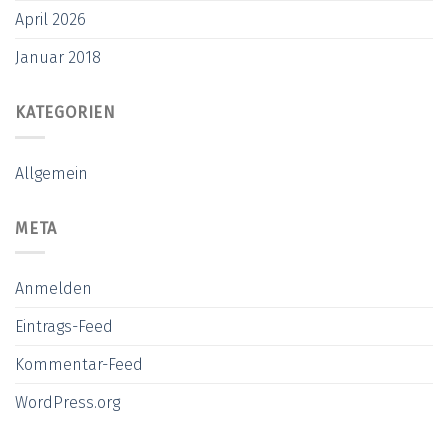
April 2026
Januar 2018
KATEGORIEN
Allgemein
META
Anmelden
Eintrags-Feed
Kommentar-Feed
WordPress.org