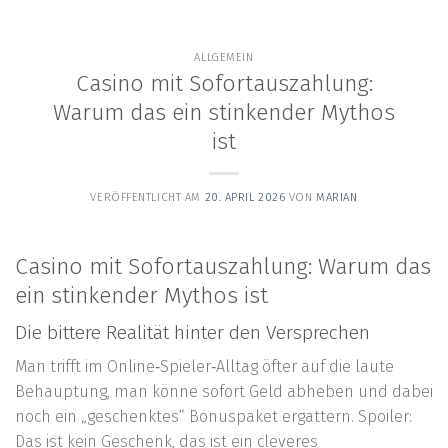
content
ALLGEMEIN
Casino mit Sofortauszahlung:
Warum das ein stinkender Mythos
ist
VERÖFFENTLICHT AM
20. APRIL 2026
VON
MARIAN
Casino mit Sofortauszahlung: Warum das
ein stinkender Mythos ist
Die bittere Realität hinter den Versprechen
Man trifft im Online‑Spieler‑Alltag öfter auf die laute
Behauptung, man könne sofort Geld abheben und dabei
noch ein „geschenktes“ Bonuspaket ergattern. Spoiler:
Das ist kein Geschenk, das ist ein cleveres