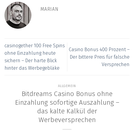
MARIAN
casinogether 100 Free Spins
Casino Bonus 400 Prozent –
ohne Einzahlung heute
Der bittere Preis für falsche
sichern – Der harte Blick
Versprechen
hinter das Werbegebläke
ALLGEMEIN
Bitdreams Casino Bonus ohne
Einzahlung sofortige Auszahlung –
das kalte Kalkül der
Werbeversprechen