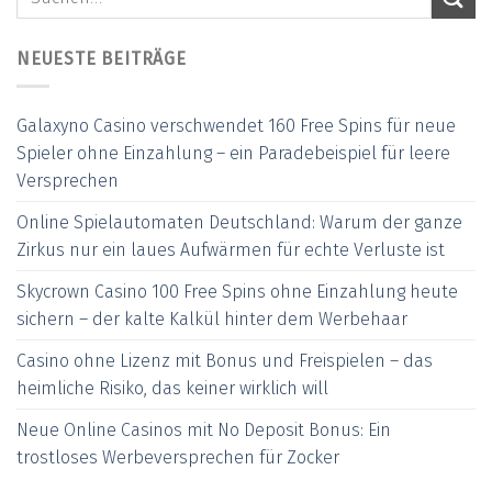
NEUESTE BEITRÄGE
Galaxyno Casino verschwendet 160 Free Spins für neue
Spieler ohne Einzahlung – ein Paradebeispiel für leere
Versprechen
Online Spielautomaten Deutschland: Warum der ganze
Zirkus nur ein laues Aufwärmen für echte Verluste ist
Skycrown Casino 100 Free Spins ohne Einzahlung heute
sichern – der kalte Kalkül hinter dem Werbehaar
Casino ohne Lizenz mit Bonus und Freispielen – das
heimliche Risiko, das keiner wirklich will
Neue Online Casinos mit No Deposit Bonus: Ein
trostloses Werbeversprechen für Zocker