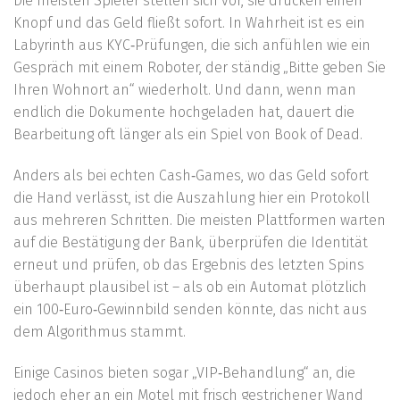
Die meisten Spieler stellen sich vor, sie drücken einen
Knopf und das Geld fließt sofort. In Wahrheit ist es ein
Labyrinth aus KYC‑Prüfungen, die sich anfühlen wie ein
Gespräch mit einem Roboter, der ständig „Bitte geben Sie
Ihren Wohnort an“ wiederholt. Und dann, wenn man
endlich die Dokumente hochgeladen hat, dauert die
Bearbeitung oft länger als ein Spiel von Book of Dead.
Anders als bei echten Cash‑Games, wo das Geld sofort
die Hand verlässt, ist die Auszahlung hier ein Protokoll
aus mehreren Schritten. Die meisten Plattformen warten
auf die Bestätigung der Bank, überprüfen die Identität
erneut und prüfen, ob das Ergebnis des letzten Spins
überhaupt plausibel ist – als ob ein Automat plötzlich
ein 100‑Euro‑Gewinnbild senden könnte, das nicht aus
dem Algorithmus stammt.
Einige Casinos bieten sogar „VIP‑Behandlung“ an, die
jedoch eher an ein Motel mit frisch gestrichener Wand