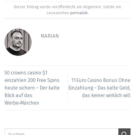
Dieser Eintrag wurde veröffentlicht am Allgemein. Setzte ein
Lesezeichen
permalink
.
MARIAN
50 crowns casino $1
einzahlen 200 Free Spins
11 Euro Casino Bonus Ohne
heute sichern – Der kalte
Einzahlung – Das kalte Geld,
Blick auf das
das keiner wirklich will
Werbe‑Märchen