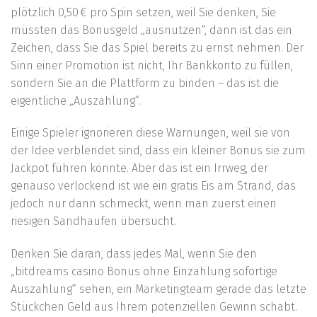
plötzlich 0,50 € pro Spin setzen, weil Sie denken, Sie
müssten das Bonusgeld „ausnutzen“, dann ist das ein
Zeichen, dass Sie das Spiel bereits zu ernst nehmen. Der
Sinn einer Promotion ist nicht, Ihr Bankkonto zu füllen,
sondern Sie an die Plattform zu binden – das ist die
eigentliche „Auszahlung“.
Einige Spieler ignorieren diese Warnungen, weil sie von
der Idee verblendet sind, dass ein kleiner Bonus sie zum
Jackpot führen könnte. Aber das ist ein Irrweg, der
genauso verlockend ist wie ein gratis Eis am Strand, das
jedoch nur dann schmeckt, wenn man zuerst einen
riesigen Sandhaufen übersucht.
Denken Sie daran, dass jedes Mal, wenn Sie den
„bitdreams casino Bonus ohne Einzahlung sofortige
Auszahlung“ sehen, ein Marketingteam gerade das letzte
Stückchen Geld aus Ihrem potenziellen Gewinn schabt.