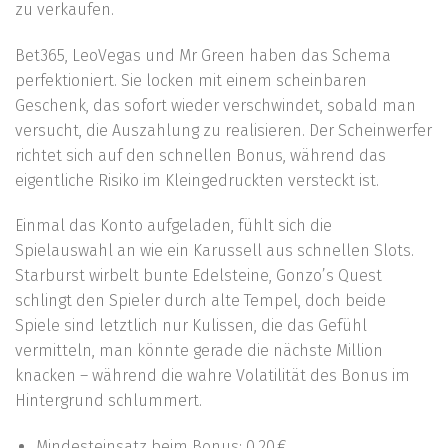
zu verkaufen.
Bet365, LeoVegas und Mr Green haben das Schema
perfektioniert. Sie locken mit einem scheinbaren
Geschenk, das sofort wieder verschwindet, sobald man
versucht, die Auszahlung zu realisieren. Der Scheinwerfer
richtet sich auf den schnellen Bonus, während das
eigentliche Risiko im Kleingedruckten versteckt ist.
Einmal das Konto aufgeladen, fühlt sich die
Spielauswahl an wie ein Karussell aus schnellen Slots.
Starburst wirbelt bunte Edelsteine, Gonzo’s Quest
schlingt den Spieler durch alte Tempel, doch beide
Spiele sind letztlich nur Kulissen, die das Gefühl
vermitteln, man könnte gerade die nächste Million
knacken – während die wahre Volatilität des Bonus im
Hintergrund schlummert.
Mindesteinsatz beim Bonus: 0,20 €