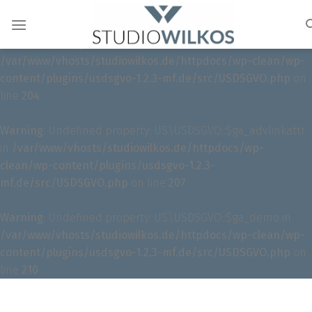
Warning
: Undefined property:
US\USDSGVO::$ga_trackoutboundlinks in
/var/www/vhosts/studiowilkos.de/httpdocs/wp-clean/wp-
content/plugins/usdsgvo-1.2.3-mf.de/src/USDSGVO.php
on
line
204
Warning
: Undefined property: US\USDSGVO::$ga_advlinkattr
in
/var/www/vhosts/studiowilkos.de/httpdocs/wp-
clean/wp-content/plugins/usdsgvo-1.2.3-
mf.de/src/USDSGVO.php
on line
207
Warning
: Undefined property: US\USDSGVO::$ga_demo in
/var/www/vhosts/studiowilkos.de/httpdocs/wp-clean/wp-
content/plugins/usdsgvo-1.2.3-mf.de/src/USDSGVO.php
on
line
210
Skip
to