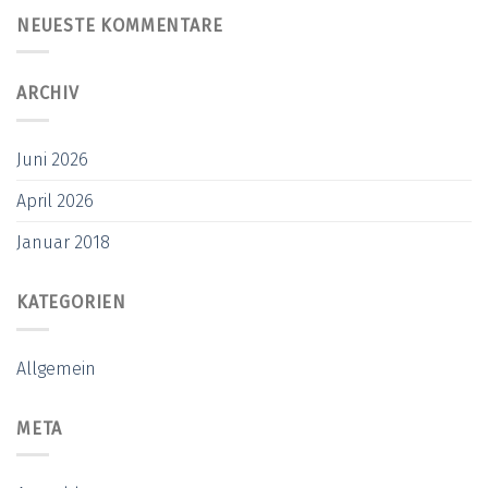
NEUESTE KOMMENTARE
ARCHIV
Juni 2026
April 2026
Januar 2018
KATEGORIEN
Allgemein
META