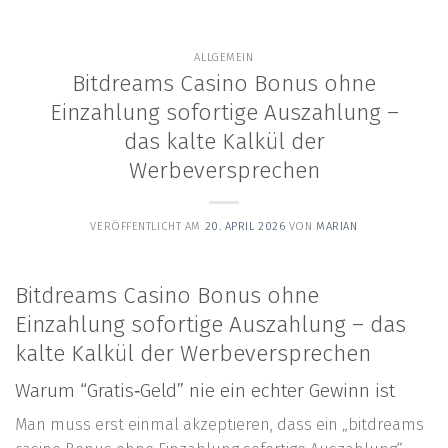
content
ALLGEMEIN
Bitdreams Casino Bonus ohne
Einzahlung sofortige Auszahlung –
das kalte Kalkül der
Werbeversprechen
VERÖFFENTLICHT AM
20. APRIL 2026
VON
MARIAN
Bitdreams Casino Bonus ohne
Einzahlung sofortige Auszahlung – das
kalte Kalkül der Werbeversprechen
Warum “Gratis‑Geld” nie ein echter Gewinn ist
Man muss erst einmal akzeptieren, dass ein „bitdreams