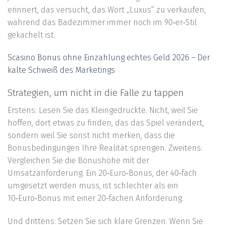
erinnert, das versucht, das Wort „Luxus“ zu verkaufen,
während das Badezimmer immer noch im 90‑er‑Stil
gekachelt ist.
Scasino Bonus ohne Einzahlung echtes Geld 2026 – Der
kalte Schweiß des Marketings
Strategien, um nicht in die Falle zu tappen
Erstens: Lesen Sie das Kleingedruckte. Nicht, weil Sie
hoffen, dort etwas zu finden, das das Spiel verändert,
sondern weil Sie sonst nicht merken, dass die
Bonusbedingungen Ihre Realität sprengen. Zweitens:
Vergleichen Sie die Bonushöhe mit der
Umsatzanforderung. Ein 20‑Euro‑Bonus, der 40‑fach
umgesetzt werden muss, ist schlechter als ein
10‑Euro‑Bonus mit einer 20‑fachen Anforderung.
Und drittens: Setzen Sie sich klare Grenzen. Wenn Sie