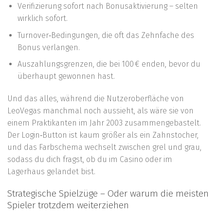
Verifizierung sofort nach Bonusaktivierung – selten
wirklich sofort.
Turnover‑Bedingungen, die oft das Zehnfache des
Bonus verlangen.
Auszahlungsgrenzen, die bei 100 € enden, bevor du
überhaupt gewonnen hast.
Und das alles, während die Nutzeroberfläche von
LeoVegas manchmal noch aussieht, als wäre sie von
einem Praktikanten im Jahr 2003 zusammengebastelt.
Der Login‑Button ist kaum größer als ein Zahnstocher,
und das Farbschema wechselt zwischen grel und grau,
sodass du dich fragst, ob du im Casino oder im
Lagerhaus gelandet bist.
Strategische Spielzüge – Oder warum die meisten
Spieler trotzdem weiterziehen