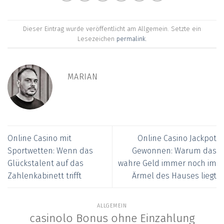
Dieser Eintrag wurde veröffentlicht am Allgemein. Setzte ein
Lesezeichen
permalink
.
MARIAN
Online Casino mit
Online Casino Jackpot
Sportwetten: Wenn das
Gewonnen: Warum das
Glückstalent auf das
wahre Geld immer noch im
Zahlenkabinett trifft
Ärmel des Hauses liegt
ALLGEMEIN
casinolo Bonus ohne Einzahlung