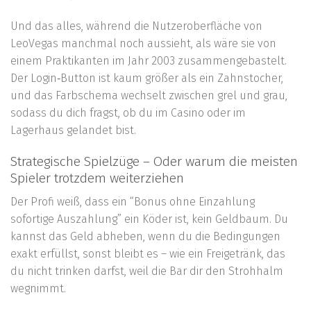
Und das alles, während die Nutzeroberfläche von
LeoVegas manchmal noch aussieht, als wäre sie von
einem Praktikanten im Jahr 2003 zusammengebastelt.
Der Login‑Button ist kaum größer als ein Zahnstocher,
und das Farbschema wechselt zwischen grel und grau,
sodass du dich fragst, ob du im Casino oder im
Lagerhaus gelandet bist.
Strategische Spielzüge – Oder warum die meisten
Spieler trotzdem weiterziehen
Der Profi weiß, dass ein “Bonus ohne Einzahlung
sofortige Auszahlung” ein Köder ist, kein Geldbaum. Du
kannst das Geld abheben, wenn du die Bedingungen
exakt erfüllst, sonst bleibt es – wie ein Freigetränk, das
du nicht trinken darfst, weil die Bar dir den Strohhalm
wegnimmt.