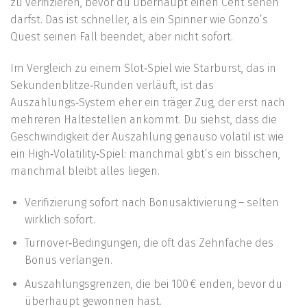
zu verifizieren, bevor du überhaupt einen Cent sehen
darfst. Das ist schneller, als ein Spinner wie Gonzo’s
Quest seinen Fall beendet, aber nicht sofort.
Im Vergleich zu einem Slot‑Spiel wie Starburst, das in
Sekundenblitze‑Runden verläuft, ist das
Auszahlungs‑System eher ein träger Zug, der erst nach
mehreren Haltestellen ankommt. Du siehst, dass die
Geschwindigkeit der Auszahlung genauso volatil ist wie
ein High‑Volatility‑Spiel: manchmal gibt’s ein bisschen,
manchmal bleibt alles liegen.
Verifizierung sofort nach Bonusaktivierung – selten
wirklich sofort.
Turnover‑Bedingungen, die oft das Zehnfache des
Bonus verlangen.
Auszahlungsgrenzen, die bei 100 € enden, bevor du
überhaupt gewonnen hast.