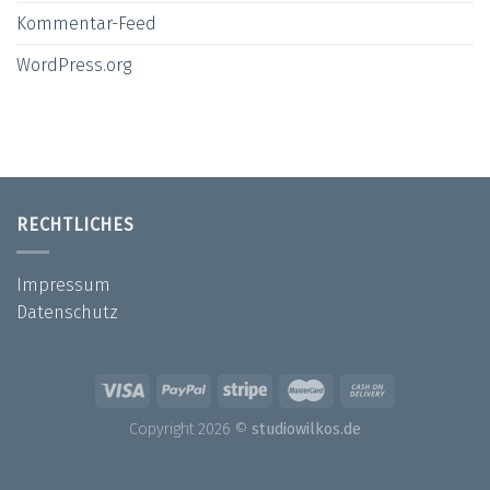
Kommentar-Feed
WordPress.org
RECHTLICHES
Impressum
Datenschutz
Copyright 2026 ©
studiowilkos.de