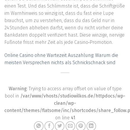
einen Test. Und das Schlimmste ist, dass die Schriftgröße
im Warnhinweis so winzig ist, dass du fast eine Lupe
brauchst, um zu verstehen, dass du das Geld nur in
24 Stunden abheben darfst, wenn du nicht vorher deine
Bankdaten doppelt verifiziert hast. Diese winzige, nervige
Fußnote frisst mehr Zeit als jede Casino‑Promotion.
Online Casino ohne Wartezeit Auszahlung: Warum die
meisten Versprechen nichts als Schnickschnack sind
Warning
: Trying to access array offset on value of type
bool in
/var/www/vhosts/studiowilkos.de/httpdocs/wp-
clean/wp-
content/themes/flatsome/inc/shortcodes/share_follow.
on line
41