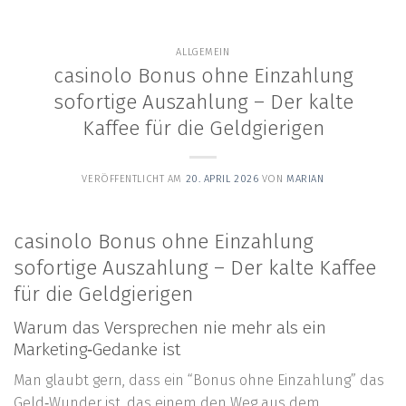
content
ALLGEMEIN
casinolo Bonus ohne Einzahlung
sofortige Auszahlung – Der kalte
Kaffee für die Geldgierigen
VERÖFFENTLICHT AM
20. APRIL 2026
VON
MARIAN
casinolo Bonus ohne Einzahlung
sofortige Auszahlung – Der kalte Kaffee
für die Geldgierigen
Warum das Versprechen nie mehr als ein
Marketing‑Gedanke ist
Man glaubt gern, dass ein “Bonus ohne Einzahlung” das
Geld‑Wunder ist, das einem den Weg aus dem