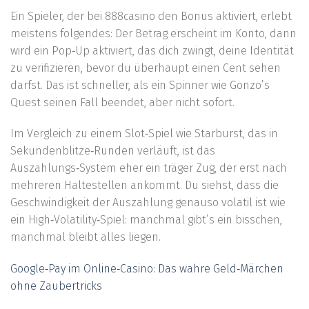
Ein Spieler, der bei 888casino den Bonus aktiviert, erlebt
meistens folgendes: Der Betrag erscheint im Konto, dann
wird ein Pop‑Up aktiviert, das dich zwingt, deine Identität
zu verifizieren, bevor du überhaupt einen Cent sehen
darfst. Das ist schneller, als ein Spinner wie Gonzo’s
Quest seinen Fall beendet, aber nicht sofort.
Im Vergleich zu einem Slot‑Spiel wie Starburst, das in
Sekundenblitze‑Runden verläuft, ist das
Auszahlungs‑System eher ein träger Zug, der erst nach
mehreren Haltestellen ankommt. Du siehst, dass die
Geschwindigkeit der Auszahlung genauso volatil ist wie
ein High‑Volatility‑Spiel: manchmal gibt’s ein bisschen,
manchmal bleibt alles liegen.
Google‑Pay im Online‑Casino: Das wahre Geld‑Märchen
ohne Zaubertricks