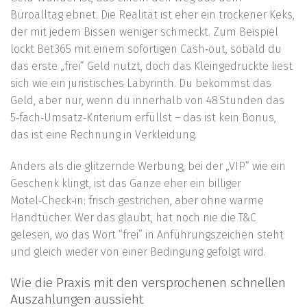
Büroalltag ebnet. Die Realität ist eher ein trockener Keks,
der mit jedem Bissen weniger schmeckt. Zum Beispiel
lockt Bet365 mit einem sofortigen Cash‑out, sobald du
das erste „frei“ Geld nutzt, doch das Kleingedruckte liest
sich wie ein juristisches Labyrinth. Du bekommst das
Geld, aber nur, wenn du innerhalb von 48 Stunden das
5‑fach‑Umsatz‑Kriterium erfüllst – das ist kein Bonus,
das ist eine Rechnung in Verkleidung.
Anders als die glitzernde Werbung, bei der „VIP“ wie ein
Geschenk klingt, ist das Ganze eher ein billiger
Motel‑Check‑in: frisch gestrichen, aber ohne warme
Handtücher. Wer das glaubt, hat noch nie die T&C
gelesen, wo das Wort “frei” in Anführungszeichen steht
und gleich wieder von einer Bedingung gefolgt wird.
Wie die Praxis mit den versprochenen schnellen
Auszahlungen aussieht