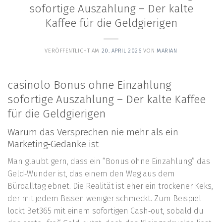
sofortige Auszahlung – Der kalte
Kaffee für die Geldgierigen
VERÖFFENTLICHT AM
20. APRIL 2026
VON
MARIAN
casinolo Bonus ohne Einzahlung
sofortige Auszahlung – Der kalte Kaffee
für die Geldgierigen
Warum das Versprechen nie mehr als ein
Marketing‑Gedanke ist
Man glaubt gern, dass ein “Bonus ohne Einzahlung” das
Geld‑Wunder ist, das einem den Weg aus dem
Büroalltag ebnet. Die Realität ist eher ein trockener Keks,
der mit jedem Bissen weniger schmeckt. Zum Beispiel
lockt Bet365 mit einem sofortigen Cash‑out, sobald du