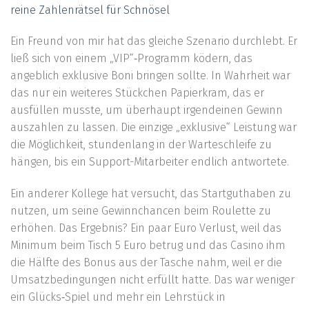
reine Zahlenrätsel für Schnösel
Ein Freund von mir hat das gleiche Szenario durchlebt. Er
ließ sich von einem „VIP“‑Programm ködern, das
angeblich exklusive Boni bringen sollte. In Wahrheit war
das nur ein weiteres Stückchen Papierkram, das er
ausfüllen musste, um überhaupt irgendeinen Gewinn
auszahlen zu lassen. Die einzige „exklusive“ Leistung war
die Möglichkeit, stundenlang in der Warteschleife zu
hängen, bis ein Support-Mitarbeiter endlich antwortete.
Ein anderer Kollege hat versucht, das Startguthaben zu
nutzen, um seine Gewinnchancen beim Roulette zu
erhöhen. Das Ergebnis? Ein paar Euro Verlust, weil das
Minimum beim Tisch 5 Euro betrug und das Casino ihm
die Hälfte des Bonus aus der Tasche nahm, weil er die
Umsatzbedingungen nicht erfüllt hatte. Das war weniger
ein Glücks‑Spiel und mehr ein Lehrstück in