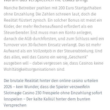
Manche Betreiber prahlen mit 200 Euro Startguthaben
ohne Einzahlung. Die Zahlen schreien laut, doch die
Realität flüstert zynisch. Ein solcher Bonus ist meist ein
Köder, der mehr Rechenaufwand erfordert als ein
Steuerberater. Erst muss man ein Konto anlegen,
danach die AGB durchforsten, und zum Schluss wird ein
Turnover von 30‑fachem Einsatz verlangt. Das ist mehr
Aufwand als ein Vollzeitjob in der Steuerabteilung. Und
das alles, weil das Casino ein wenig „Geschenk“
ausgeben will – dabei vergessen sie, dass Casinos keine
Wohltätigkeitsorganisationen sind.
Die brutale Realität hinter den online casino urteilen
2026 – kein Wunder, dass die Spieler verzweifeln
Slotmagie Casino 230 Freispiele ohne Einzahlung sofort
losspielen – Der kalte Kalkül hinter dem bunten
Versprechen