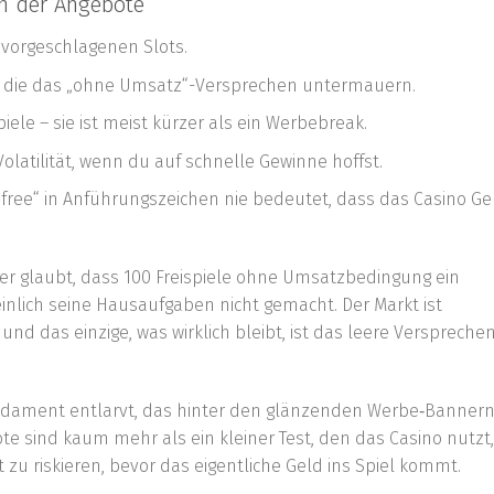
n der Angebote
vorgeschlagenen Slots.
, die das „ohne Umsatz“-Versprechen untermauern.
iele – sie ist meist kürzer als ein Werbebreak.
olatilität, wenn du auf schnelle Gewinne hoffst.
„free“ in Anführungszeichen nie bedeutet, dass das Casino Ge
Wer glaubt, dass 100 Freispiele ohne Umsatzbedingung ein
inlich seine Hausaufgaben nicht gemacht. Der Markt ist
nd das einzige, was wirklich bleibt, ist das leere Versprechen
dament entlarvt, das hinter den glänzenden Werbe‑Banner
ote sind kaum mehr als ein kleiner Test, den das Casino nutzt,
st zu riskieren, bevor das eigentliche Geld ins Spiel kommt.