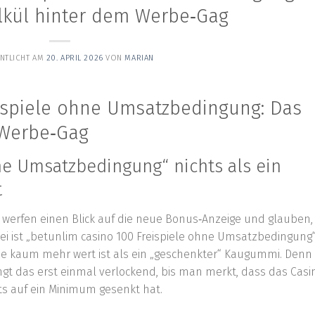
alkül hinter dem Werbe‑Gag
NTLICHT AM
20. APRIL 2026
VON
MARIAN
ispiele ohne Umsatzbedingung: Das
 Werbe‑Gag
ne Umsatzbedingung“ nichts als ein
t
 werfen einen Blick auf die neue Bonus‑Anzeige und glauben, 
ei ist „betunlim casino 100 Freispiele ohne Umsatzbedingung
 die kaum mehr wert ist als ein „geschenkter“ Kaugummi. Denn
ngt das erst einmal verlockend, bis man merkt, dass das Casi
ts auf ein Minimum gesenkt hat.