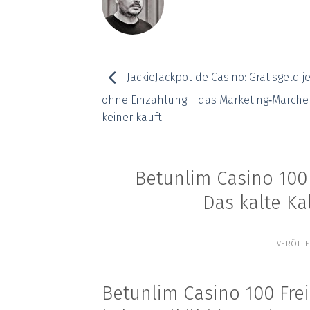
JackieJackpot de Casino: Gratisgeld j
ohne Einzahlung – das Marketing‑Märche
keiner kauft
Betunlim Casino 100
Das kalte K
VERÖFFE
Betunlim Casino 100 Fre