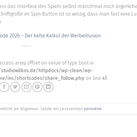
ss das Interface des Spiels selbst manchmal noch ärgerlich
Schriftgröße im Spin‑Button ist so winzig, dass man fast eine L
.
Code 2026 – Der kalte Kalkül der Werbeillusion
o access array offset on value of type bool in
studiowilkos.de/httpdocs/wp-clean/wp-
me/inc/shortcodes/share_follow.php
on line
41
entlicht am Allgemein. Setzte ein Lesezeichen
permalink
.