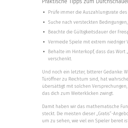
Praktische Tipps zum Durchschaue
Prüfe immer die Auszahlungsrate des 
Suche nach versteckten Bedingungen
Beachte die Gültigkeitsdauer der Freisp
Vermeide Spiele mit extrem niedriger V
Behalte im Hinterkopf, dass das Wort 
verschenkt.
Und noch ein letzter, bitterer Gedanke: 
Türöffner zu Reichtum sind, hat wahrsche
übersättigt mit solchen Versprechungen, u
das dich zum Weiterklicken zwingt.
Damit haben wir das mathematische Fun
steckt. Die meisten dieser „Gratis“-Angeb
um zu sehen, wie viel ein Spieler bereit i