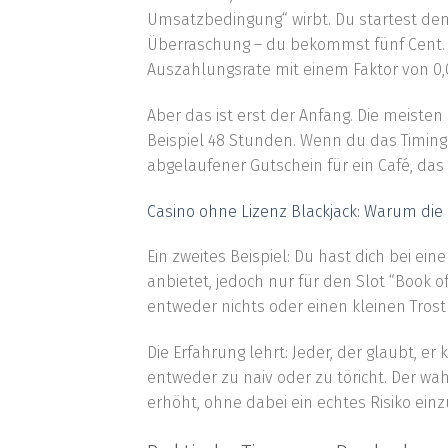
Umsatzbedingung“ wirbt. Du startest den
Überraschung – du bekommst fünf Cent. D
Auszahlungsrate mit einem Faktor von 0,01
Aber das ist erst der Anfang. Die meisten
Beispiel 48 Stunden. Wenn du das Timing 
abgelaufener Gutschein für ein Café, das d
Casino ohne Lizenz Blackjack: Warum die F
Ein zweites Beispiel: Du hast dich bei ein
anbietet, jedoch nur für den Slot “Book o
entweder nichts oder einen kleinen Trost
Die Erfahrung lehrt: Jeder, der glaubt, er
entweder zu naiv oder zu töricht. Der wa
erhöht, ohne dabei ein echtes Risiko ein