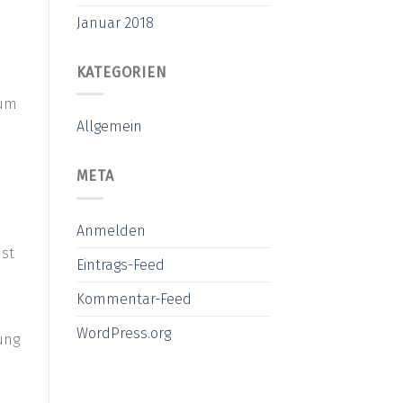
Januar 2018
KATEGORIEN
zum
Allgemein
META
Anmelden
mst
Eintrags-Feed
Kommentar-Feed
WordPress.org
ung