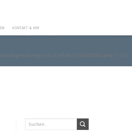
ean/wp-content/plugins/usdsgvo-1.2.3-
ZEN
KONTAKT & WIR
content/plugins/usdsgvo-1.2.3-mf.de/src/USDSGVO.php
on
ent/plugins/usdsgvo-1.2.3-mf.de/src/USDSGVO.php
on line