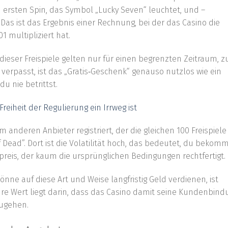
 ersten Spin, das Symbol „Lucky Seven“ leuchtet, und –
as ist das Ergebnis einer Rechnung, bei der das Casino die
 multipliziert hat.
 dieser Freispiele gelten nur für einen begrenzten Zeitraum, 
verpasst, ist das „Gratis‑Geschenk“ genauso nutzlos wie ein
u nie betrittst.
reiheit der Regulierung ein Irrweg ist
em anderen Anbieter registriert, der die gleichen 100 Freispiele
f Dead”. Dort ist die Volatilität hoch, das bedeutet, du bekom
preis, der kaum die ursprünglichen Bedingungen rechtfertigt.
 könne auf diese Art und Weise langfristig Geld verdienen, ist
hre Wert liegt darin, dass das Casino damit seine Kundenbind
zugehen.