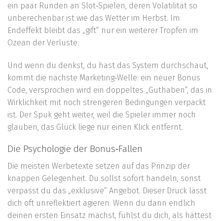
ein paar Runden an Slot‑Spielen, deren Volatilität so
unberechenbar ist wie das Wetter im Herbst. Im
Endeffekt bleibt das „gift“ nur ein weiterer Tropfen im
Ozean der Verluste.
Und wenn du denkst, du hast das System durchschaut,
kommt die nächste Marketing‑Welle: ein neuer Bonus
Code, versprochen wird ein doppeltes „Guthaben“, das in
Wirklichkeit mit noch strengeren Bedingungen verpackt
ist. Der Spuk geht weiter, weil die Spieler immer noch
glauben, das Glück liege nur einen Klick entfernt.
Die Psychologie der Bonus‑Fallen
Die meisten Werbetexte setzen auf das Prinzip der
knappen Gelegenheit. Du sollst sofort handeln, sonst
verpasst du das „exklusive“ Angebot. Dieser Druck lässt
dich oft unreflektiert agieren. Wenn du dann endlich
deinen ersten Einsatz machst, fühlst du dich, als hättest