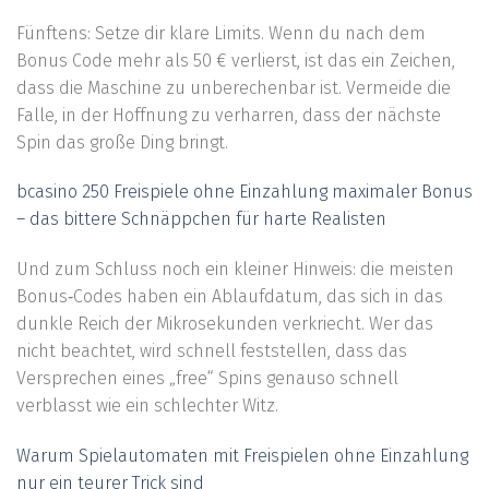
Fünftens: Setze dir klare Limits. Wenn du nach dem
Bonus Code mehr als 50 € verlierst, ist das ein Zeichen,
dass die Maschine zu unberechenbar ist. Vermeide die
Falle, in der Hoffnung zu verharren, dass der nächste
Spin das große Ding bringt.
bcasino 250 Freispiele ohne Einzahlung maximaler Bonus
– das bittere Schnäppchen für harte Realisten
Und zum Schluss noch ein kleiner Hinweis: die meisten
Bonus‑Codes haben ein Ablaufdatum, das sich in das
dunkle Reich der Mikrosekunden verkriecht. Wer das
nicht beachtet, wird schnell feststellen, dass das
Versprechen eines „free“ Spins genauso schnell
verblasst wie ein schlechter Witz.
Warum Spielautomaten mit Freispielen ohne Einzahlung
nur ein teurer Trick sind