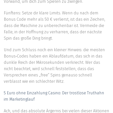
Vorwand, um dich zum Spielen zu zwingen.
Fünftens: Setze dir klare Limits. Wenn du nach dem
Bonus Code mehr als 50 € verlierst, ist das ein Zeichen,
dass die Maschine zu unberechenbar ist. Vermeide die
Falle, in der Hoffnung zu verharren, dass der nächste
Spin das große Ding bringt.
Und zum Schluss noch ein kleiner Hinweis: die meisten
Bonus‑Codes haben ein Ablaufdatum, das sich in das
dunkle Reich der Mikrosekunden verkriecht. Wer das
nicht beachtet, wird schnell feststellen, dass das
Versprechen eines „free“ Spins genauso schnell
verblasst wie ein schlechter Witz.
5 Euro ohne Einzahlung Casino: Der trostlose Truthahn
im Marketinglauf
Ach, und das absolute Ärgernis bei vielen dieser Aktionen