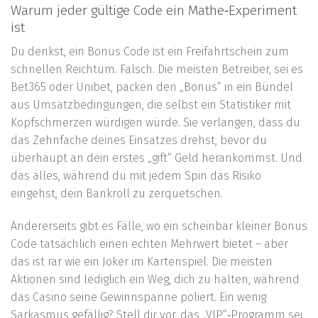
Warum jeder gültige Code ein Mathe‑Experiment
ist
Du denkst, ein Bonus Code ist ein Freifahrtschein zum
schnellen Reichtum. Falsch. Die meisten Betreiber, sei es
Bet365 oder Unibet, packen den „Bonus“ in ein Bündel
aus Umsatzbedingungen, die selbst ein Statistiker mit
Kopfschmerzen würdigen würde. Sie verlangen, dass du
das Zehnfache deines Einsatzes drehst, bevor du
überhaupt an dein erstes „gift“ Geld herankommst. Und
das alles, während du mit jedem Spin das Risiko
eingehst, dein Bankroll zu zerquetschen.
Andererseits gibt es Fälle, wo ein scheinbar kleiner Bonus
Code tatsächlich einen echten Mehrwert bietet – aber
das ist rar wie ein Joker im Kartenspiel. Die meisten
Aktionen sind lediglich ein Weg, dich zu halten, während
das Casino seine Gewinnspanne poliert. Ein wenig
Sarkasmus gefällig? Stell dir vor, das „VIP“‑Programm sei