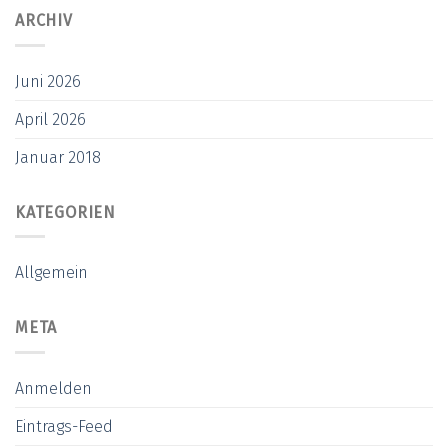
ARCHIV
Juni 2026
April 2026
Januar 2018
KATEGORIEN
Allgemein
META
Anmelden
Eintrags-Feed