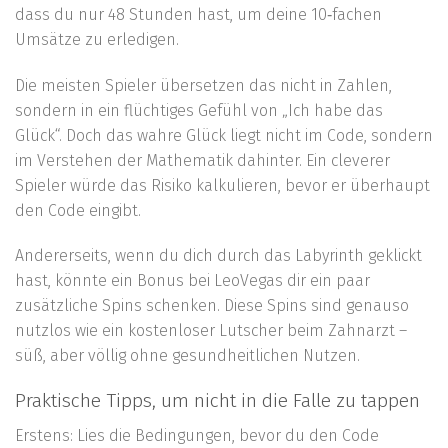
dass du nur 48 Stunden hast, um deine 10‑fachen
Umsätze zu erledigen.
Die meisten Spieler übersetzen das nicht in Zahlen,
sondern in ein flüchtiges Gefühl von „Ich habe das
Glück“. Doch das wahre Glück liegt nicht im Code, sondern
im Verstehen der Mathematik dahinter. Ein cleverer
Spieler würde das Risiko kalkulieren, bevor er überhaupt
den Code eingibt.
Andererseits, wenn du dich durch das Labyrinth geklickt
hast, könnte ein Bonus bei LeoVegas dir ein paar
zusätzliche Spins schenken. Diese Spins sind genauso
nutzlos wie ein kostenloser Lutscher beim Zahnarzt –
süß, aber völlig ohne gesundheitlichen Nutzen.
Praktische Tipps, um nicht in die Falle zu tappen
Erstens: Lies die Bedingungen, bevor du den Code