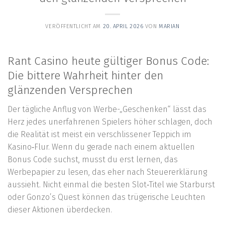
VERÖFFENTLICHT AM
20. APRIL 2026
VON
MARIAN
Rant Casino heute gültiger Bonus Code:
Die bittere Wahrheit hinter den
glänzenden Versprechen
Der tägliche Anflug von Werbe-„Geschenken“ lässt das
Herz jedes unerfahrenen Spielers höher schlagen, doch
die Realität ist meist ein verschlissener Teppich im
Kasino‑Flur. Wenn du gerade nach einem aktuellen
Bonus Code suchst, musst du erst lernen, das
Werbepapier zu lesen, das eher nach Steuererklärung
aussieht. Nicht einmal die besten Slot‑Titel wie Starburst
oder Gonzo’s Quest können das trügerische Leuchten
dieser Aktionen überdecken.