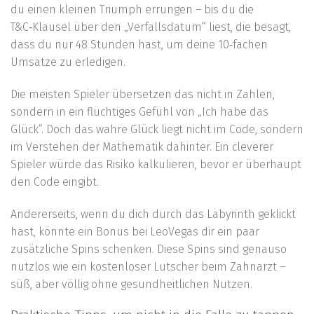
du einen kleinen Triumph errungen – bis du die
T&C‑Klausel über den „Verfallsdatum“ liest, die besagt,
dass du nur 48 Stunden hast, um deine 10‑fachen
Umsätze zu erledigen.
Die meisten Spieler übersetzen das nicht in Zahlen,
sondern in ein flüchtiges Gefühl von „Ich habe das
Glück“. Doch das wahre Glück liegt nicht im Code, sondern
im Verstehen der Mathematik dahinter. Ein cleverer
Spieler würde das Risiko kalkulieren, bevor er überhaupt
den Code eingibt.
Andererseits, wenn du dich durch das Labyrinth geklickt
hast, könnte ein Bonus bei LeoVegas dir ein paar
zusätzliche Spins schenken. Diese Spins sind genauso
nutzlos wie ein kostenloser Lutscher beim Zahnarzt –
süß, aber völlig ohne gesundheitlichen Nutzen.