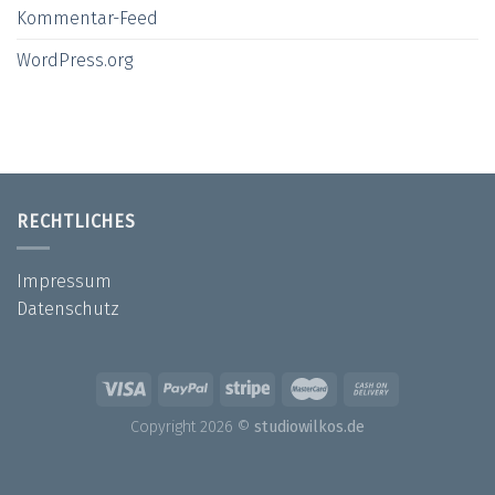
Kommentar-Feed
WordPress.org
RECHTLICHES
Impressum
Datenschutz
Copyright 2026 ©
studiowilkos.de