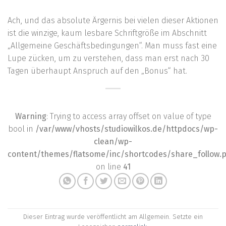
Ach, und das absolute Ärgernis bei vielen dieser Aktionen
ist die winzige, kaum lesbare Schriftgröße im Abschnitt
„Allgemeine Geschäftsbedingungen“. Man muss fast eine
Lupe zücken, um zu verstehen, dass man erst nach 30
Tagen überhaupt Anspruch auf den „Bonus“ hat.
Warning
: Trying to access array offset on value of type
bool in
/var/www/vhosts/studiowilkos.de/httpdocs/wp-
clean/wp-
content/themes/flatsome/inc/shortcodes/share_follow.
on line
41
Dieser Eintrag wurde veröffentlicht am Allgemein. Setzte ein