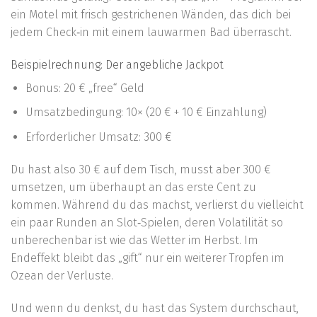
ein Motel mit frisch gestrichenen Wänden, das dich bei
jedem Check‑in mit einem lauwarmen Bad überrascht.
Beispielrechnung: Der angebliche Jackpot
Bonus: 20 € „free“ Geld
Umsatzbedingung: 10× (20 € + 10 € Einzahlung)
Erforderlicher Umsatz: 300 €
Du hast also 30 € auf dem Tisch, musst aber 300 €
umsetzen, um überhaupt an das erste Cent zu
kommen. Während du das machst, verlierst du vielleicht
ein paar Runden an Slot‑Spielen, deren Volatilität so
unberechenbar ist wie das Wetter im Herbst. Im
Endeffekt bleibt das „gift“ nur ein weiterer Tropfen im
Ozean der Verluste.
Und wenn du denkst, du hast das System durchschaut,