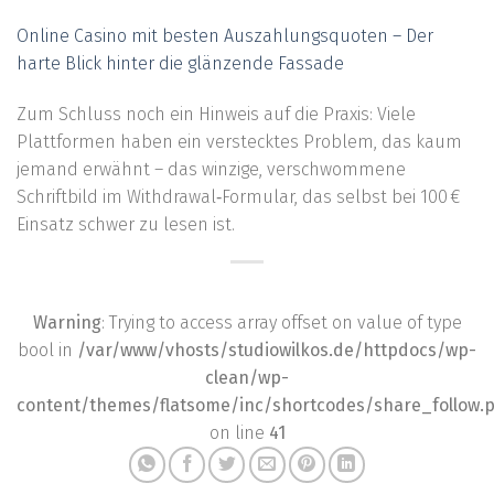
Online Casino mit besten Auszahlungsquoten – Der
harte Blick hinter die glänzende Fassade
Zum Schluss noch ein Hinweis auf die Praxis: Viele
Plattformen haben ein verstecktes Problem, das kaum
jemand erwähnt – das winzige, verschwommene
Schriftbild im Withdrawal‑Formular, das selbst bei 100 €
Einsatz schwer zu lesen ist.
Warning
: Trying to access array offset on value of type
bool in
/var/www/vhosts/studiowilkos.de/httpdocs/wp-
clean/wp-
content/themes/flatsome/inc/shortcodes/share_follow.
on line
41