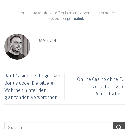
Dieser Eintrag wurde veröffentlicht am Allgemein. Setzte ein
Lesezeichen
permalink
.
MARIAN
Rant Casino heute gültiger
Online Casino ohne EU
Bonus Code: Die bittere
Lizenz: Der harte
Wahrheit hinter den
Realitätscheck
glänzenden Versprechen