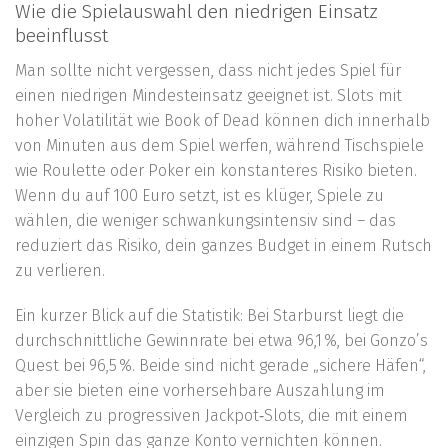
Wie die Spielauswahl den niedrigen Einsatz
beeinflusst
Man sollte nicht vergessen, dass nicht jedes Spiel für
einen niedrigen Mindesteinsatz geeignet ist. Slots mit
hoher Volatilität wie Book of Dead können dich innerhalb
von Minuten aus dem Spiel werfen, während Tischspiele
wie Roulette oder Poker ein konstanteres Risiko bieten.
Wenn du auf 100 Euro setzt, ist es klüger, Spiele zu
wählen, die weniger schwankungsintensiv sind – das
reduziert das Risiko, dein ganzes Budget in einem Rutsch
zu verlieren.
Ein kurzer Blick auf die Statistik: Bei Starburst liegt die
durchschnittliche Gewinnrate bei etwa 96,1 %, bei Gonzo’s
Quest bei 96,5 %. Beide sind nicht gerade „sichere Häfen“,
aber sie bieten eine vorhersehbare Auszahlung im
Vergleich zu progressiven Jackpot‑Slots, die mit einem
einzigen Spin das ganze Konto vernichten können.