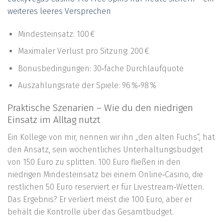
weiteres leeres Versprechen
Mindesteinsatz: 100 €
Maximaler Verlust pro Sitzung: 200 €
Bonusbedingungen: 30‑fache Durchlaufquote
Auszahlungsrate der Spiele: 96 %‑98 %
Praktische Szenarien – Wie du den niedrigen
Einsatz im Alltag nutzt
Ein Kollege von mir, nennen wir ihn „den alten Fuchs“, hat
den Ansatz, sein wöchentliches Unterhaltungsbudget
von 150 Euro zu splitten. 100 Euro fließen in den
niedrigen Mindesteinsatz bei einem Online‑Casino, die
restlichen 50 Euro reserviert er für Livestream‑Wetten.
Das Ergebnis? Er verliert meist die 100 Euro, aber er
behält die Kontrolle über das Gesamtbudget.