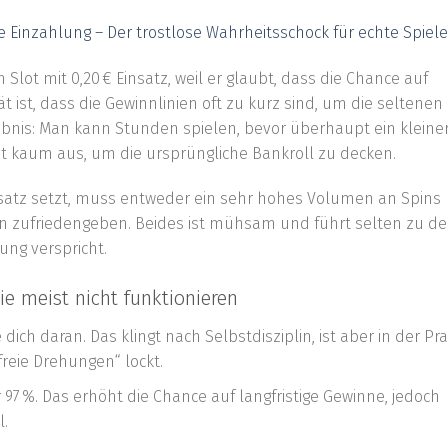
e Einzahlung – Der trostlose Wahrheitsschock für echte Spiele
em Slot mit 0,20 € Einsatz, weil er glaubt, dass die Chance auf
t ist, dass die Gewinnlinien oft zu kurz sind, um die seltenen
ebnis: Man kann Stunden spielen, bevor überhaupt ein kleine
cht kaum aus, um die ursprüngliche Bankroll zu decken.
insatz setzt, muss entweder ein sehr hohes Volumen an Spins
en zufriedengeben. Beides ist mühsam und führt selten zu d
ng verspricht.
e meist nicht funktionieren
dich daran. Das klingt nach Selbstdisziplin, ist aber in der Pra
freie Drehungen“ lockt.
7 %. Das erhöht die Chance auf langfristige Gewinne, jedoch
l.