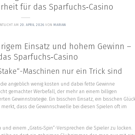
hrheit für das Sparfuchs‑Casino
NTLICHT AM
20. APRIL 2026
VON
MARIAN
drigem Einsatz und hohem Gewinn –
 das Sparfuchs‑Casino
take“-Maschinen nur ein Trick sind
die angeblich wenig kosten und dabei fette Gewinne
echt gemachter Werbefall, der mehr an einem billigen
ten Gewinnstrategie. Ein bisschen Einsatz, ein bisschen Glück
n merkt, dass die Gewinnschwelle bei diesen Spielen oft im
 und einem „Gratis‑Spin“-Versprechen die Spieler zu locken.