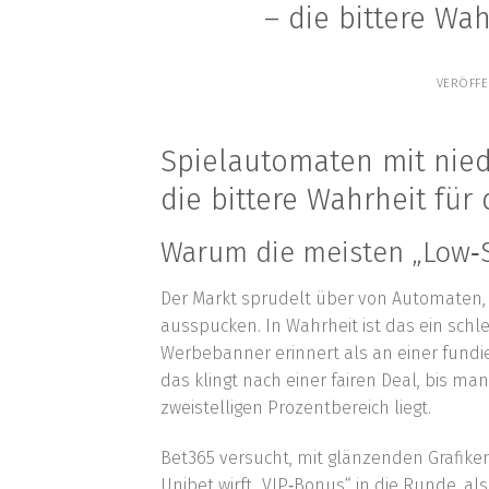
– die bittere Wa
VERÖFFE
Spielautomaten mit nie
die bittere Wahrheit für
Warum die meisten „Low‑S
Der Markt sprudelt über von Automaten, 
ausspucken. In Wahrheit ist das ein schl
Werbebanner erinnert als an einer fundier
das klingt nach einer fairen Deal, bis ma
zweistelligen Prozentbereich liegt.
Bet365 versucht, mit glänzenden Grafiken
Unibet wirft „VIP‑Bonus“ in die Runde, 