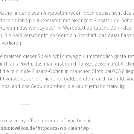
the hinter diesen Angeboten reden, doch das ist nicht das Z
, der sich mit Spielautomaten mit niedrigem Einsatz und hoh
nnt, wenn das Wort „gratis“ im Werbetext auftaucht. Denn das
on, die Geld verschenkt, sondern ein Geschäft, das darauf abzie
 verlieren.
e meisten dieser Spiele schlichtweg zu umständlich gestaltet
yrinth aus Pixeln, das man erst durch langes Zeigen und Klicke
l die minimale Einsatz‑Option in manchen Slots bei 0,05 € liegt
cht versteht, verliert nicht nur Geld, sondern auch Geduld. Ab
inos: endlose Geduldsproben, die kaum jemand freiwillig
o access array offset on value of type bool in
studiowilkos.de/httpdocs/wp-clean/wp-