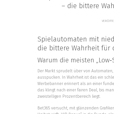
– die bittere Wa
VERÖFFE
Spielautomaten mit nie
die bittere Wahrheit für
Warum die meisten „Low‑S
Der Markt sprudelt über von Automaten, 
ausspucken. In Wahrheit ist das ein schl
Werbebanner erinnert als an einer fundier
das klingt nach einer fairen Deal, bis ma
zweistelligen Prozentbereich liegt.
Bet365 versucht, mit glänzenden Grafiken