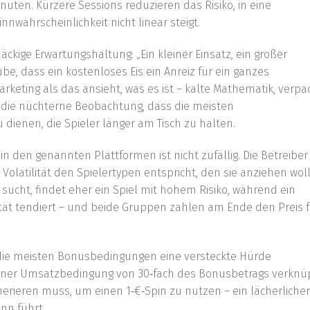
nuten. Kürzere Sessions reduzieren das Risiko, in eine
innwahrscheinlichkeit nicht linear steigt.
ckige Erwartungshaltung: „Ein kleiner Einsatz, ein großer
aube, dass ein kostenloses Eis ein Anreiz für ein ganzes
eting als das ansieht, was es ist – kalte Mathematik, verpa
h die nüchterne Beobachtung, dass die meisten
u dienen, die Spieler länger am Tisch zu halten.
 in den genannten Plattformen ist nicht zufällig. Die Betreiber
Volatilität den Spielertypen entspricht, den sie anziehen wol
 sucht, findet eher ein Spiel mit hohem Risiko, während ein
ilität tendiert – und beide Gruppen zahlen am Ende den Preis 
die meisten Bonusbedingungen eine versteckte Hürde
it einer Umsatzbedingung von 30‑fach des Bonusbetrags verknüp
rieren muss, um einen 1‑€‑Spin zu nutzen – ein lächerlicher
nn führt.