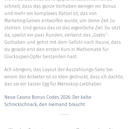
schnell, dass das ganze Vorhaben weniger ein Bonus
und mehr ein komplexes Rätsel ist, das von
Marketing‑Genies entworfen wurde, um deine Zeit zu
stehlen. Und genau das ist das eigentliche Ziel: Du sitzt
da, spielst ein paar Runden, verlierst das „Gratis“-
Guthaben und gehst mit dem Gefühl nach Hause, dass
du gerade erst den ersten Kurs in Mathematik für
Glücksspiel‑Opfer bestanden hast.
Ach übrigens, das Layout der Auszahlungs‑Seite bei
einem der Anbieter ist so klein gedruckt, dass ich dachte,
das sei ein Easter Egg für Mikroskop‑Liebhaber.
Neue Casino Bonus Codes 2026: Der kalte
Schnickschnack, den niemand braucht