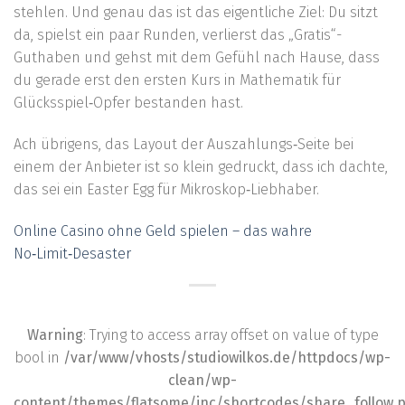
stehlen. Und genau das ist das eigentliche Ziel: Du sitzt
da, spielst ein paar Runden, verlierst das „Gratis“-
Guthaben und gehst mit dem Gefühl nach Hause, dass
du gerade erst den ersten Kurs in Mathematik für
Glücksspiel‑Opfer bestanden hast.
Ach übrigens, das Layout der Auszahlungs‑Seite bei
einem der Anbieter ist so klein gedruckt, dass ich dachte,
das sei ein Easter Egg für Mikroskop‑Liebhaber.
Online Casino ohne Geld spielen – das wahre
No‑Limit‑Desaster
Warning
: Trying to access array offset on value of type
bool in
/var/www/vhosts/studiowilkos.de/httpdocs/wp-
clean/wp-
content/themes/flatsome/inc/shortcodes/share_follow.