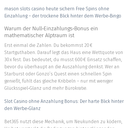
mason slots casino heute sichern Free Spins ohne
Einzahlung – der trockene Blick hinter dem Werbe‑Bingo
Warum der Null‑Einzahlungs‑Bonus ein
mathematischer Alptraum ist
Erst einmal die Zahlen. Du bekommst 20 €
Startguthaben. Darauf legt das Haus eine Wettquote von
30 x fest. Das bedeutet, du musst 600 € Einsatz schaffen,
bevor du überhaupt an die Auszahlung denkst. Wer an
Starburst oder Gonzo’s Quest einen schnellen Spin
genießt, fühlt das gleiche Kribbeln – nur mit weniger
Glücksspiel‑Glanz und mehr Bürokratie.
Slot Casino ohne Anzahlung Bonus: Der harte Blick hinter
den Werbe‑Glanz
Bet365 nutzt diese Mechanik, um Neukunden zu ködern,