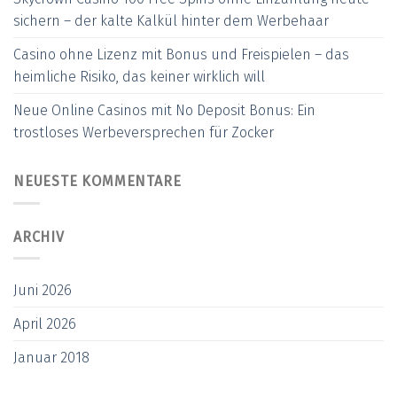
sichern – der kalte Kalkül hinter dem Werbehaar
Casino ohne Lizenz mit Bonus und Freispielen – das
heimliche Risiko, das keiner wirklich will
Neue Online Casinos mit No Deposit Bonus: Ein
trostloses Werbeversprechen für Zocker
NEUESTE KOMMENTARE
ARCHIV
Juni 2026
April 2026
Januar 2018