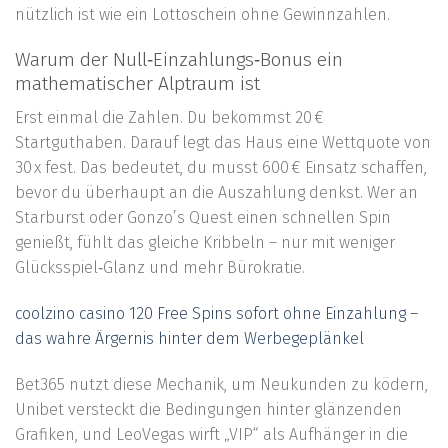
nützlich ist wie ein Lottoschein ohne Gewinnzahlen.
Warum der Null‑Einzahlungs‑Bonus ein
mathematischer Alptraum ist
Erst einmal die Zahlen. Du bekommst 20 €
Startguthaben. Darauf legt das Haus eine Wettquote von
30 x fest. Das bedeutet, du musst 600 € Einsatz schaffen,
bevor du überhaupt an die Auszahlung denkst. Wer an
Starburst oder Gonzo’s Quest einen schnellen Spin
genießt, fühlt das gleiche Kribbeln – nur mit weniger
Glücksspiel‑Glanz und mehr Bürokratie.
coolzino casino 120 Free Spins sofort ohne Einzahlung –
das wahre Ärgernis hinter dem Werbegeplänkel
Bet365 nutzt diese Mechanik, um Neukunden zu ködern,
Unibet versteckt die Bedingungen hinter glänzenden
Grafiken, und LeoVegas wirft „VIP“ als Aufhänger in die