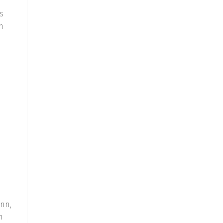
s
n
inn,
h