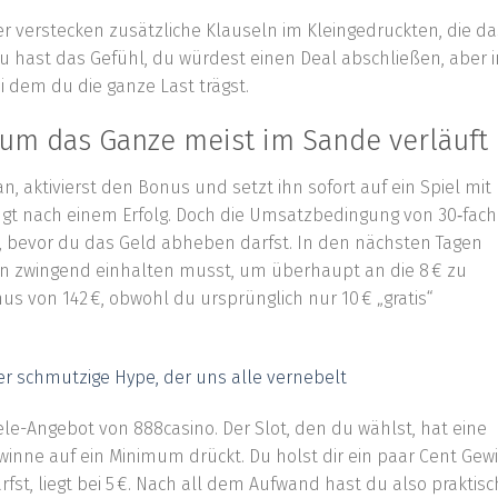
ter verstecken zusätzliche Klauseln im Kleingedruckten, die da
 hast das Gefühl, du würdest einen Deal abschließen, aber i
i dem du die ganze Last trägst.
rum das Ganze meist im Sande verläuft
an, aktivierst den Bonus und setzt ihn sofort auf ein Spiel mit
lingt nach einem Erfolg. Doch die Umsatzbedingung von 30‑fach
n, bevor du das Geld abheben darfst. In den nächsten Tagen
gen zwingend einhalten musst, um überhaupt an die 8 € zu
 von 142 €, obwohl du ursprünglich nur 10 € „gratis“
r schmutzige Hype, der uns alle vernebelt
ele-Angebot von 888casino. Der Slot, den du wählst, hat eine
Gewinne auf ein Minimum drückt. Du holst dir ein paar Cent Gew
t, liegt bei 5 €. Nach all dem Aufwand hast du also praktisc