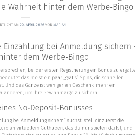
rne Wahrheit hinter dem Werbe‑Bingo
NTLICHT AM
20. APRIL 2026
VON
MARIAN
 Einzahlung bei Anmeldung sichern 
 hinter dem Werbe‑Bingo
ersprechen, bei der ersten Registrierung ein Bonus zu ergatte
bedeutet das meist ein paar „gratis“ Spins, die schneller
nst. Und das Ganze ist weniger ein Geschenk, mehr ein
balancieren, um ihre Gewinnmarge zu sichern.
eines No‑Deposit‑Bonusses
ung bei Anmeldung sichern“ suchst, stell dir zuerst die
 Euro an virtuellem Guthaben, das du nur spielen darfst, und