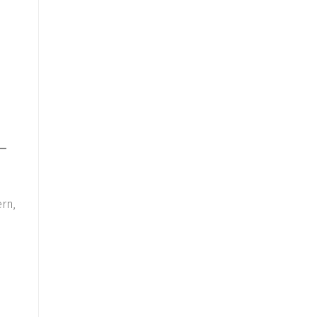
–
rn,