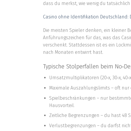
dass du merkst, wie wenig du tatsächlic
Casino ohne Identifikation Deutschland:
Die meisten Spieler denken, ein kleiner Bo
Anführungszeichen für das, was das Casino
verschenkt. Stattdessen ist es ein Lockmi
nach Monaten entwirrt hast.
Typische Stolperfallen beim No‑D
Umsatzmultiplikatoren (20‑x, 30‑x, 40‑x
Maximale Auszahlungslimits – oft nur
Spielbeschränkungen – nur bestimmte
Hausvorteil.
Zeitliche Begrenzungen – du hast 48 S
Verlustbegrenzungen – du darfst nicht 