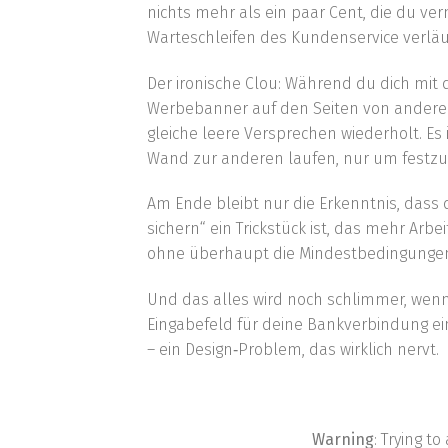
nichts mehr als ein paar Cent, die du ve
Warteschleifen des Kundenservice verläu
Der ironische Clou: Während du dich mit
Werbebanner auf den Seiten von anderen 
gleiche leere Versprechen wiederholt. Es
Wand zur anderen laufen, nur um festzu
Am Ende bleibt nur die Erkenntnis, dass
sichern“ ein Trickstück ist, das mehr Arbei
ohne überhaupt die Mindestbedingungen e
Und das alles wird noch schlimmer, wenn
Eingabefeld für deine Bankverbindung eine
– ein Design‑Problem, das wirklich nervt.
Warning
: Trying t