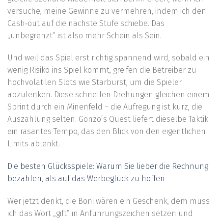
versuche, meine Gewinne zu vermehren, indem ich den
Cash‑out auf die nächste Stufe schiebe. Das
„unbegrenzt“ ist also mehr Schein als Sein.
Und weil das Spiel erst richtig spannend wird, sobald ein
wenig Risiko ins Spiel kommt, greifen die Betreiber zu
hochvolatilen Slots wie Starburst, um die Spieler
abzulenken. Diese schnellen Drehungen gleichen einem
Sprint durch ein Minenfeld – die Aufregung ist kurz, die
Auszahlung selten. Gonzo’s Quest liefert dieselbe Taktik:
ein rasantes Tempo, das den Blick von den eigentlichen
Limits ablenkt.
Die besten Glücksspiele: Warum Sie lieber die Rechnung
bezahlen, als auf das Werbeglück zu hoffen
Wer jetzt denkt, die Boni wären ein Geschenk, dem muss
ich das Wort „gift“ in Anführungszeichen setzen und