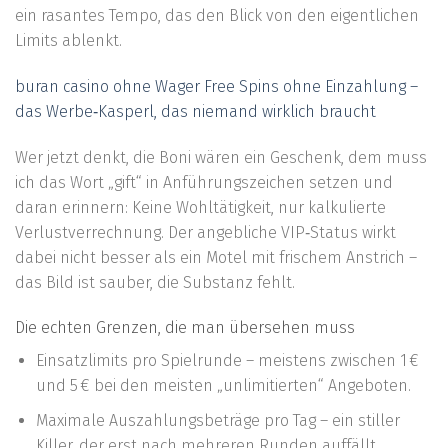
ein rasantes Tempo, das den Blick von den eigentlichen
Limits ablenkt.
buran casino ohne Wager Free Spins ohne Einzahlung –
das Werbe‑Kasperl, das niemand wirklich braucht
Wer jetzt denkt, die Boni wären ein Geschenk, dem muss
ich das Wort „gift“ in Anführungszeichen setzen und
daran erinnern: Keine Wohltätigkeit, nur kalkulierte
Verlustverrechnung. Der angebliche VIP‑Status wirkt
dabei nicht besser als ein Motel mit frischem Anstrich –
das Bild ist sauber, die Substanz fehlt.
Die echten Grenzen, die man übersehen muss
Einsatzlimits pro Spielrunde – meistens zwischen 1 €
und 5 € bei den meisten „unlimitierten“ Angeboten.
Maximale Auszahlungsbeträge pro Tag – ein stiller
Killer, der erst nach mehreren Runden auffällt.