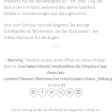
meistens nur ein Marketingtrick ist – ein „free“ Zug, der
dich in die Irre führt, während das wahre Spielfeld
bereits in Schattierungen von Grau gemalt ist.
Und zum Schluss noch ein Ärgernis: Die winzige
Schriftgröße im T&C‑Bereich, die bei 10 px bleibt – ein
echter Alptraum für die Augen.
Warning
: Trying to access array offset on value of type
bool in
/var/www/vhosts/studiowilkos.de/httpdocs/wp-
clean/wp-
content/themes/flatsome/inc/shortcodes/share_follow.
on line
41
Dieser Eintrag wurde veröffentlicht am Allgemein. Setzte ein