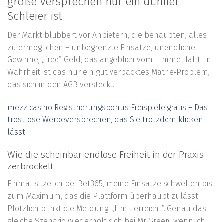
große Versprechen nur ein dünner
Schleier ist
Der Markt blubbert vor Anbietern, die behaupten, alles
zu ermöglichen – unbegrenzte Einsätze, unendliche
Gewinne, „free“ Geld, das angeblich vom Himmel fällt. In
Wahrheit ist das nur ein gut verpacktes Mathe‑Problem,
das sich in den AGB versteckt.
mezz casino Registrierungsbonus Freispiele gratis – Das
trostlose Werbeversprechen, das Sie trotzdem klicken
lässt
Wie die scheinbar endlose Freiheit in der Praxis
zerbröckelt
Einmal sitze ich bei Bet365, meine Einsätze schwellen bis
zum Maximum, das die Plattform überhaupt zulässt.
Plötzlich blinkt die Meldung: „Limit erreicht“. Genau das
gleiche Szenario wiederholt sich bei Mr Green, wenn ich