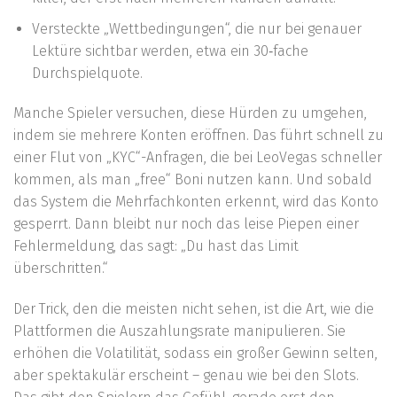
Versteckte „Wettbedingungen“, die nur bei genauer
Lektüre sichtbar werden, etwa ein 30‑fache
Durchspielquote.
Manche Spieler versuchen, diese Hürden zu umgehen,
indem sie mehrere Konten eröffnen. Das führt schnell zu
einer Flut von „KYC“-Anfragen, die bei LeoVegas schneller
kommen, als man „free“ Boni nutzen kann. Und sobald
das System die Mehrfachkonten erkennt, wird das Konto
gesperrt. Dann bleibt nur noch das leise Piepen einer
Fehlermeldung, das sagt: „Du hast das Limit
überschritten.“
Der Trick, den die meisten nicht sehen, ist die Art, wie die
Plattformen die Auszahlungsrate manipulieren. Sie
erhöhen die Volatilität, sodass ein großer Gewinn selten,
aber spektakulär erscheint – genau wie bei den Slots.