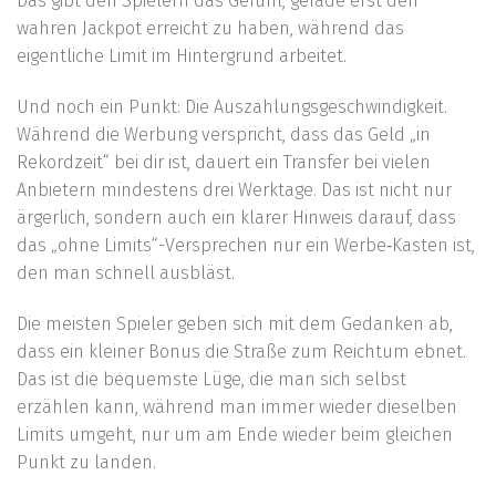
Das gibt den Spielern das Gefühl, gerade erst den
wahren Jackpot erreicht zu haben, während das
eigentliche Limit im Hintergrund arbeitet.
Und noch ein Punkt: Die Auszahlungsgeschwindigkeit.
Während die Werbung verspricht, dass das Geld „in
Rekordzeit“ bei dir ist, dauert ein Transfer bei vielen
Anbietern mindestens drei Werktage. Das ist nicht nur
ärgerlich, sondern auch ein klarer Hinweis darauf, dass
das „ohne Limits“-Versprechen nur ein Werbe‑Kasten ist,
den man schnell ausbläst.
Die meisten Spieler geben sich mit dem Gedanken ab,
dass ein kleiner Bonus die Straße zum Reichtum ebnet.
Das ist die bequemste Lüge, die man sich selbst
erzählen kann, während man immer wieder dieselben
Limits umgeht, nur um am Ende wieder beim gleichen
Punkt zu landen.