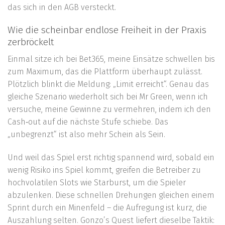
das sich in den AGB versteckt.
Wie die scheinbar endlose Freiheit in der Praxis
zerbröckelt
Einmal sitze ich bei Bet365, meine Einsätze schwellen bis
zum Maximum, das die Plattform überhaupt zulässt.
Plötzlich blinkt die Meldung: „Limit erreicht“. Genau das
gleiche Szenario wiederholt sich bei Mr Green, wenn ich
versuche, meine Gewinne zu vermehren, indem ich den
Cash‑out auf die nächste Stufe schiebe. Das
„unbegrenzt“ ist also mehr Schein als Sein.
Und weil das Spiel erst richtig spannend wird, sobald ein
wenig Risiko ins Spiel kommt, greifen die Betreiber zu
hochvolatilen Slots wie Starburst, um die Spieler
abzulenken. Diese schnellen Drehungen gleichen einem
Sprint durch ein Minenfeld – die Aufregung ist kurz, die
Auszahlung selten. Gonzo’s Quest liefert dieselbe Taktik: