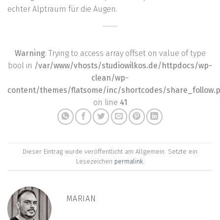
echter Alptraum für die Augen.
Warning
: Trying to access array offset on value of type
bool in
/var/www/vhosts/studiowilkos.de/httpdocs/wp-
clean/wp-
content/themes/flatsome/inc/shortcodes/share_follow.
on line
41
Dieser Eintrag wurde veröffentlicht am Allgemein. Setzte ein
Lesezeichen
permalink
.
MARIAN