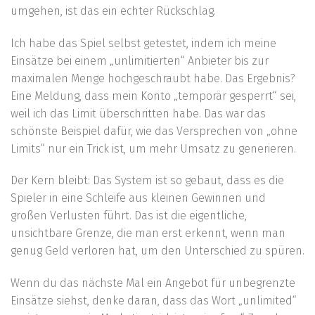
umgehen, ist das ein echter Rückschlag.
Ich habe das Spiel selbst getestet, indem ich meine
Einsätze bei einem „unlimitierten“ Anbieter bis zur
maximalen Menge hochgeschraubt habe. Das Ergebnis?
Eine Meldung, dass mein Konto „temporär gesperrt“ sei,
weil ich das Limit überschritten habe. Das war das
schönste Beispiel dafür, wie das Versprechen von „ohne
Limits“ nur ein Trick ist, um mehr Umsatz zu generieren.
Der Kern bleibt: Das System ist so gebaut, dass es die
Spieler in eine Schleife aus kleinen Gewinnen und
großen Verlusten führt. Das ist die eigentliche,
unsichtbare Grenze, die man erst erkennt, wenn man
genug Geld verloren hat, um den Unterschied zu spüren.
Wenn du das nächste Mal ein Angebot für unbegrenzte
Einsätze siehst, denke daran, dass das Wort „unlimited“