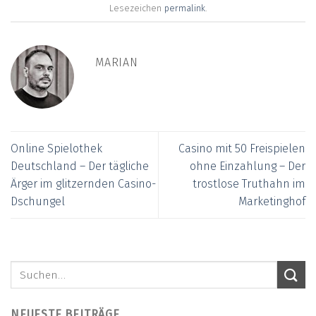
Lesezeichen
permalink
.
MARIAN
Online Spielothek
Casino mit 50 Freispielen
Deutschland – Der tägliche
ohne Einzahlung – Der
Ärger im glitzernden Casino-
trostlose Truthahn im
Dschungel
Marketinghof
NEUESTE BEITRÄGE